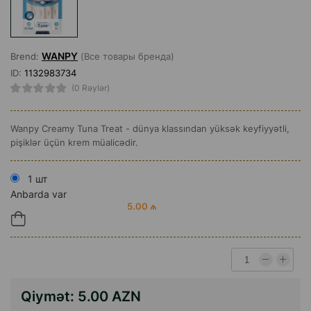
WANPY
Brend:
(Все товары бренда)
ID:
1132983734
(0 Rəylər)
Wanpy Creamy Tuna Treat - dünya klassından yüksək keyfiyyətli,
pişiklər üçün krem müalicədir.
1 шт
Anbarda var
5.00 ₼
Qiymət:
5.00 AZN