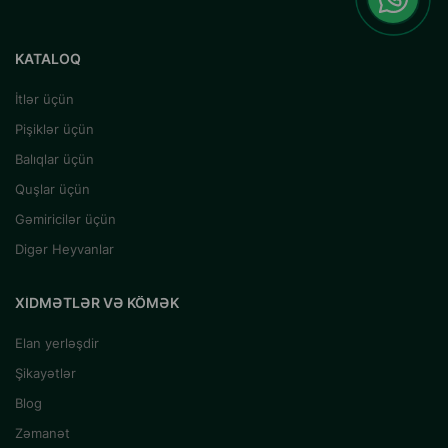
KATALOQ
İtlər üçün
Pişiklər üçün
Balıqlar üçün
Quşlar üçün
Gəmiricilər üçün
Digər Heyvanlar
XIDMƏTLƏR VƏ KÖMƏK
Elan yerləşdir
Şikayətlər
Blog
Zəmanət