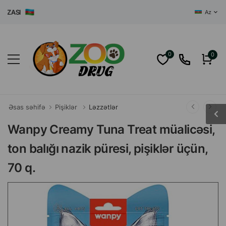
ĞAZASI
Az
0
0
Əsas səhifə
Pişiklər
Ləzzətlər
Wanpy Creamy Tuna Treat müalicəsi,
ton balığı nazik püresi, pişiklər üçün,
70 q.