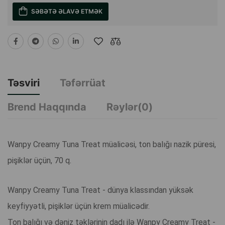
SƏBƏTƏ ƏLAVƏ ETMƏK
Təsviri
Təfərrüat
Brend Haqqında
Rəylər(0)
Wanpy Creamy Tuna Treat müalicəsi, ton balığı nazik püresi,
pişiklər üçün, 70 q.
Wanpy Creamy Tuna Treat - dünya klassından yüksək
keyfiyyətli, pişiklər üçün krem müalicədir.
Ton balığı və dəniz təklərinin dadı ilə Wanpy Creamy Treat -