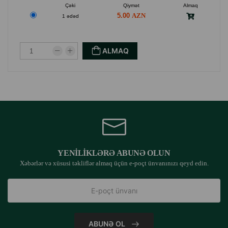
Çəki
Qiymət
Almaq
5.00
1 ədəd
ALMAQ
YENILIKLƏRƏ ABUNƏ OLUN
Xəbərlər və xüsusi təkliflər almaq üçün e-poçt ünvanınızı qeyd edin.
ABUNƏ OL