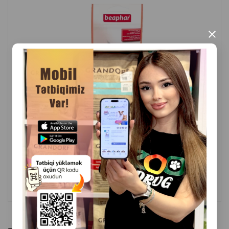
×
( Rəylər)
Çəki
Qiymət
Almaq
5.00
1 ədəd
ALMAQ