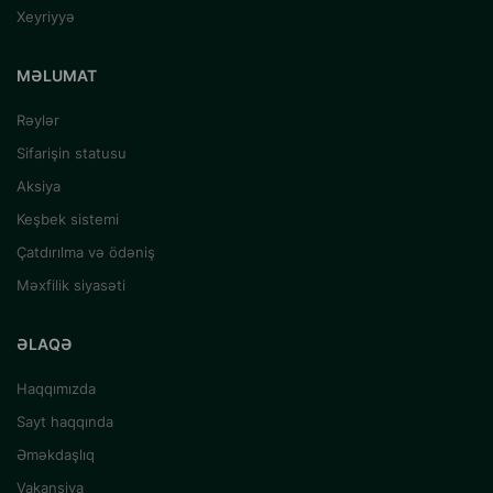
Xeyriyyə
MƏLUMAT
Rəylər
Sifarişin statusu
Aksiya
Keşbek sistemi
Çatdırılma və ödəniş
Məxfilik siyasəti
ƏLAQƏ
Haqqımızda
Sayt haqqında
Əməkdaşlıq
Vakansiya