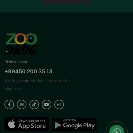
Bizimlə əlaqə
+99450 200 35 13
Azərbaycanın Mərkəzi İnternet Zoo
Mağazası