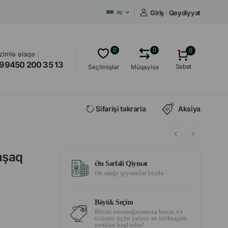
Giriş
/
Qeydiyyat
Az
0
0
0
izimlə əlaqə :
99450 200 35 13
Səbət
Seçilmişlər
Müqayisə
Sifarişi təkrarla
Aksiya
umşaq
Ən Sərfəli Qiymət
Ən aşağı qiymətlər bizdə
Böyük Seçim
Bizim zoomağazamıza baxın və
özünüz üçün yalnız ən möhtəşəm
yemləri kəşf edin!