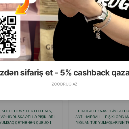
( Rəylər)
( Rəylər)
Çəki
Qiymət
Almaq
Çəki
Qiymət
6.70
5.00
1 ədəd
1 ədəd
ALMAQ
zdən sifariş et - 5% cashback qaz
ZOODRUG.AZ
Ham
 SOFT CHEW STICK FOR CATS,
CHATGPT СКАЗАЛ: GIMCAT D
VƏ HINDUŞKA ƏTI ILƏ PIŞIKLƏRI
ANTI-HAIRBALL – PIŞIKLƏRIN 
YUMŞAQ ÇEYNƏNƏN ÇUBUQ 1
YIĞILAN TÜK YUMAQLARININ TƏ
ƏDƏD.
XARIC OLUNMASINA KÖMƏ