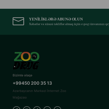
YENILIKLƏRƏ ABUNƏ OLUN
Xəbərlər və xüsusi təkliflər almaq üçün e-poçt ünvanınızı qe
Bizimlə əlaqə
+99450 200 35 13
Azərbaycanın Mərkəzi İnternet Zoo
Mağazası