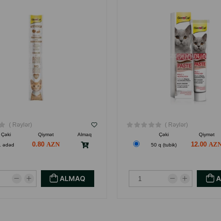
PASTADIR.
( Rəylər)
( Rəylər)
Çəki
Qiymət
Almaq
Çəki
Qiymət
0.80
12.00
1 ədəd
50 q (tubik)
ALMAQ