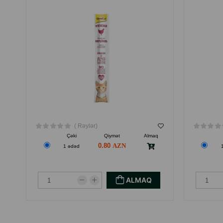
( Rəylər)
Çəki
Qiymət
Almaq
0.80
1 ədəd
ALMAQ