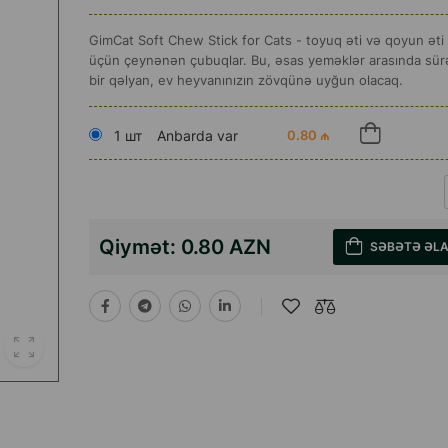
GimCat Soft Chew Stick for Cats - toyuq əti və qoyun əti il
üçün çeynənən çubuqlar. Bu, əsas yeməklər arasında sürət
bir qəlyan, ev heyvanınızın zövqünə uyğun olacaq.
1 шт
Anbarda var
0.80 ₼
Qiymət:
0.80 AZN
SƏBƏTƏ ƏL