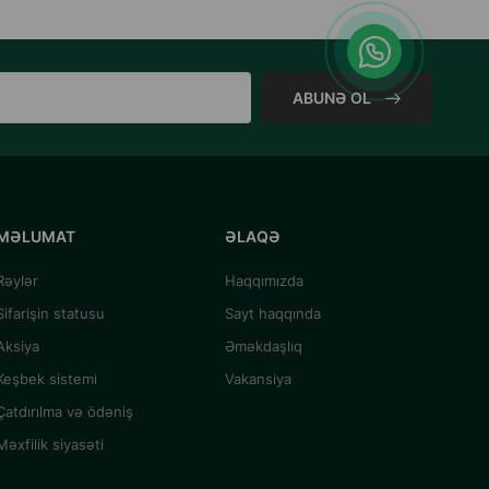
ABUNƏ OL
MƏLUMAT
ƏLAQƏ
Rəylər
Haqqımızda
Sifarişin statusu
Sayt haqqında
Aksiya
Əməkdaşlıq
Keşbek sistemi
Vakansiya
Çatdırılma və ödəniş
Məxfilik siyasəti