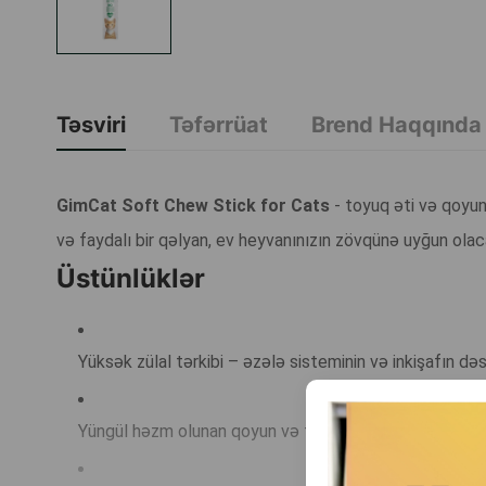
Təsviri
Təfərrüat
Brend Haqqında
GimCat Soft Chew Stick for Cats
- toyuq əti və qoyun 
və faydalı bir qəlyan, ev heyvanınızın zövqünə uyğun olac
Üstünlüklər
Yüksək zülal tərkibi – əzələ sisteminin və inkişafın dəs
Yüngül həzm olunan qoyun və toyuq ətinin dadlı birləş