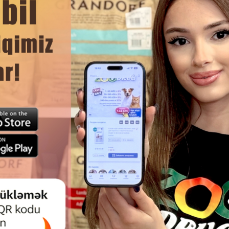
DAHA ÇOX OXU
Ham
.
TASTIES CALCIUM BONES 85 Q
WANPY CREAMY TUNA TREAT M
1 TOYUQ VƏ KALSIUM ILƏ ITLƏR
TON BALIĞI NAZIK PÜRESI, P
ÜN LƏZZƏTLI QƏLYANALTI
ÜÇÜN, 70 Q.
etmək və motivasiya etmək üçün müalicə kimi istifadə edilə bilər, 