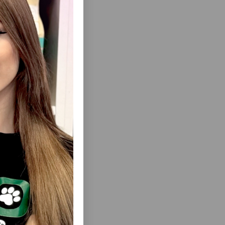
ısını Gör
ÜALICƏSI,
CANVIT HAIRBALL CONTROL
IŞIKLƏR
QƏLYANALTISI – TÜKLƏRIN YUMŞAQ
ÇIXARILMASI ÜÇÜN YARI-NƏM
eyni
FUNKSIONAL LƏZZƏTLƏR, 100 Q.