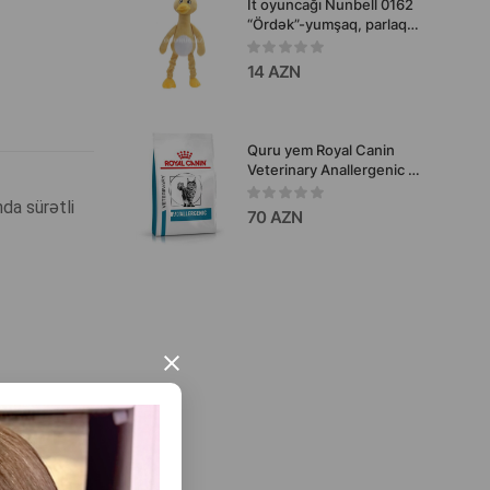
İt oyuncağı Nunbell 0162
“Ördək”-yumşaq, parlaq
və həqiqətən əyləncəli
oyuncaşdır, aktiv oyunlar,
14 AZN
çeynəmə və gündəlik
əyləncə üçün idealdır.
Quru yem Royal Canin
Veterinary Anallergenic –
qida allergiyası və ağır
da sürətli
qida dözümsüzlüyü olan
70 AZN
yetkin pişiklər üçün tam
dəyərli baytarlıq
rasionudur.
×