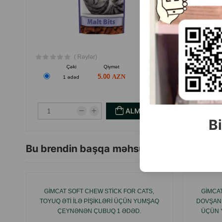
( Rəylər)
Çəki
Qiymət
Almaq
5.00
1 ədəd
ALMAQ
Bi
Bu brendin başqa məhsulları
GIMCAT SOFT CHEW STICK FOR CATS,
GIMCAT
TOYUQ ƏTI ILƏ PIŞIKLƏRI ÜÇÜN YUMŞAQ
DOVŞAN 
ÇEYNƏNƏN ÇUBUQ 1 ƏDƏD.
ÜÇÜN 