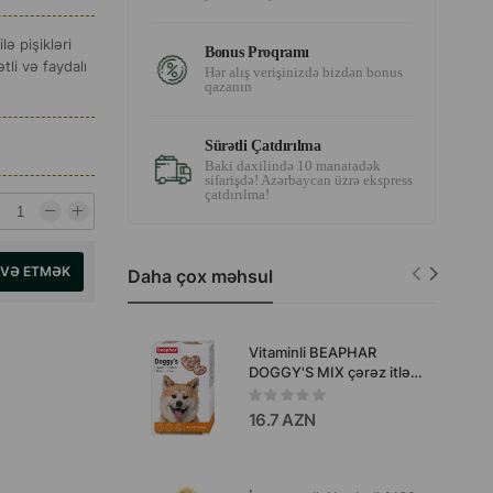
ə pişikləri
Bonus Proqramı
li və faydalı
Hər alış verişinizdə bizdən bonus
qazanın
Sürətli Çatdırılma
Baki daxilində 10 manatadək
sifarişdə! Azərbaycan üzrə ekspress
çatdırılma!
AVƏ ETMƏK
Daha çox məhsul
Vitaminli BEAPHAR
DOGGY'S MIX çərəz itlər
üçün 180 ədəd.
16.7 AZN