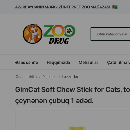
AZƏRBAYCANIN MƏRKƏZI İNTERNET ZOO MAĞAZASI
Əsas səhifə
Haqqımızda
Məhsullar
Çatdırılma 
Əsas səhifə
Pişiklər
Ləzzətlər
GimCat Soft Chew Stick for Cats, toy
çeynənən çubuq 1 ədəd.