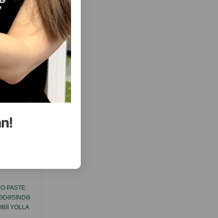
( Rəylər)
Almaq
Çəki
Qiymət
Almaq
7.4
8.20
1 ədəd
ALMAQ
ALMAQ
an!
ısını Gör
UO-PASTE
GIMCAT MALT-SOFT EXTRA – PIŞIKLƏRIN
MƏDƏSINDƏ
MƏDƏSINDƏ YIĞILAN TÜKLƏRIN TƏBII
BII YOLLA
YOLLA XARIC OLUNMASINA KÖMƏK EDƏN
K EDƏN
XÜSUSI PASTADIR.