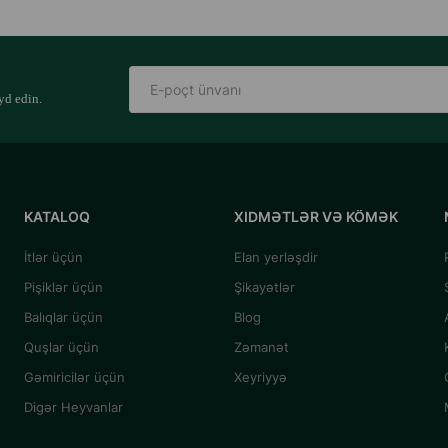
yd edin.
KATALOQ
XIDMƏTLƏR VƏ KÖMƏK
İtlər üçün
Elan yerləşdir
Pişiklər üçün
Şikayətlər
Balıqlar üçün
Blog
Quşlar üçün
Zəmanət
Gəmiricilər üçün
Xeyriyyə
Digər Heyvanlar