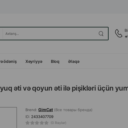
B
+
və ödəniş
Xeyriyyə
Bloq
Əlaqə
uq əti və qoyun əti ilə pişikləri üçün y
GimCat
Brend:
(Все товары бренда)
ID:
2433407709
(0 Rəylər)