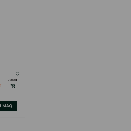
( Rəylər)
Almaq
Çəki
Qiymət
Almaq
7.50
20 q (tubik)
Anbarda
17.00
100 q (tubik)
Yoxdur
ALMAQ
ALMAQ