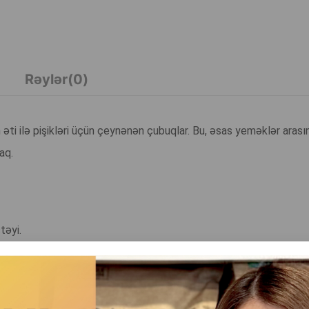
Rəylər(0)
əti ilə pişikləri üçün çeynənən çubuqlar. Bu, əsas yeməklər arasın
aq.
təyi.
məsi.