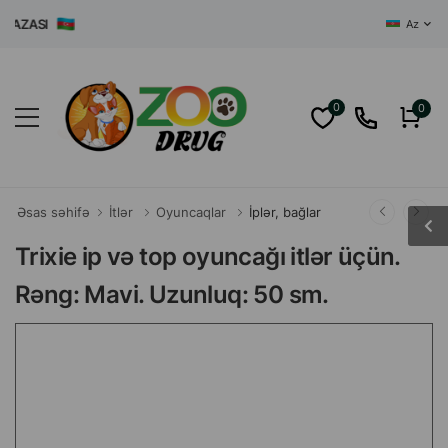
ZASI
Az
0
0
Əsas səhifə
İtlər
Oyuncaqlar
İplər, bağlar
Trixie ip və top oyuncağı itlər üçün.
Rəng: Mavi. Uzunluq: 50 sm.