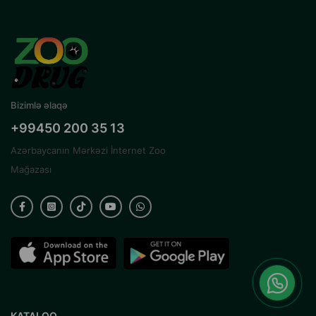
Bizimlə əlaqə
+99450 200 35 13
Azərbaycanın Mərkəzi İnternet Zoo
Mağazası
KATALOQ