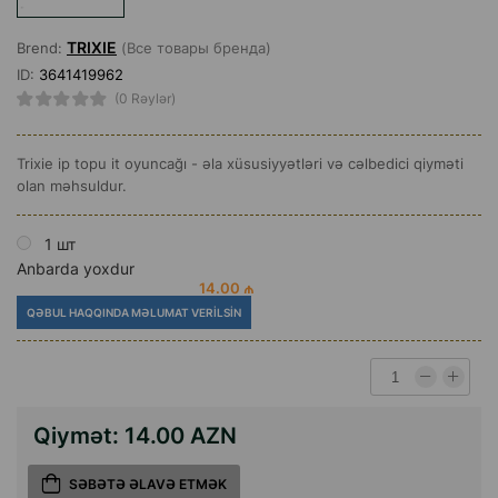
TRIXIE
Brend:
(Все товары бренда)
ID:
3641419962
(0 Rəylər)
Trixie ip topu it oyuncağı - əla xüsusiyyətləri və cəlbedici qiyməti
olan məhsuldur.
1 шт
Anbarda yoxdur
14.00 ₼
QƏBUL HAQQINDA MƏLUMAT VERILSIN
Qiymət:
14.00 AZN
SƏBƏTƏ ƏLAVƏ ETMƏK