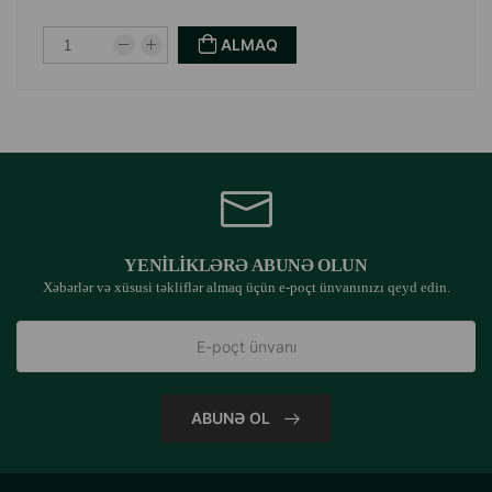
ALMAQ
YENILIKLƏRƏ ABUNƏ OLUN
Xəbərlər və xüsusi təkliflər almaq üçün e-poçt ünvanınızı qeyd edin.
ABUNƏ OL