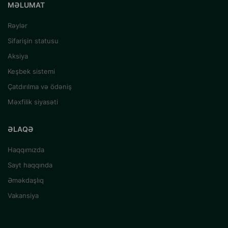
MƏLUMAT
Rəylər
Sifarişin statusu
Aksiya
Keşbek sistemi
Çatdırılma və ödəniş
Məxfilik siyasəti
ƏLAQƏ
Haqqımızda
Sayt haqqında
Əməkdaşlıq
Vakansiya