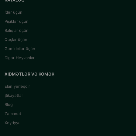
İtlər üçün
Pişiklər üçün
Balıqlar üçün
Quşlar üçün
Gəmiricilər üçün
Digər Heyvanlar
XIDMƏTLƏR VƏ KÖMƏK
Elan yerləşdir
Şikayətlər
Blog
Zəmanət
Xeyriyyə