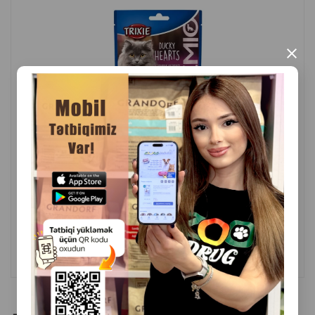
своим аппетитным вкусом.
×
Страна производитель: Китай.
( Отзывы)
Масса
Цена
Купить
5.60
1 шт
КУПИТЬ