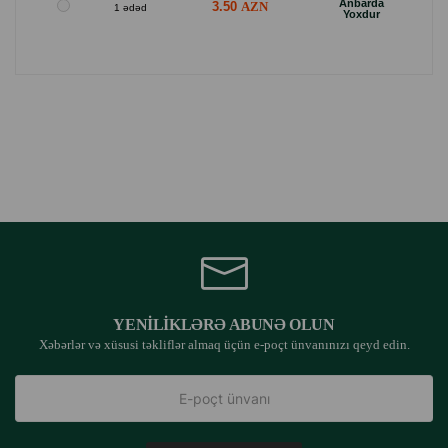
Anbarda
3.50
1 ədəd
Yoxdur
YENILIKLƏRƏ ABUNƏ OLUN
Xəbərlər və xüsusi təkliflər almaq üçün e-poçt ünvanınızı qeyd edin.