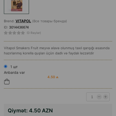
VITAPOL
Brend:
(Все товары бренда)
ID:
3014436674
(0 Rəylər)
Vitapol Smakers Fruit meyvə əlavə olunmuş taxıl qarışığı əsasında
hazırlanmış korella quşları üçün dadlı və faydalı ləzzətdir
1 шт
Anbarda var
4.50 ₼
Qiymət:
4.50 AZN