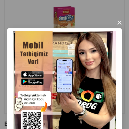
×
( Rəylər)
Çəki
Qiymət
Almaq
4.00
1 ədəd
ALMAQ
Bu brendin başqa məhsulları