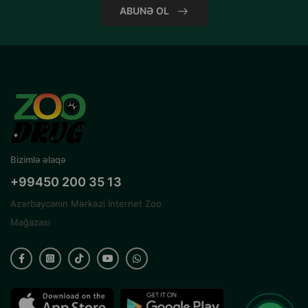
ABUNƏ OL
Bizimlə əlaqə
+99450 200 35 13
Azərbaycanın Mərkəzi İnternet Zoo
Mağazası