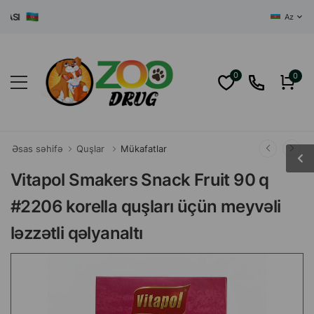
AZƏRBAYCAN
Az
0
0
Əsas səhifə
Quşlar
Mükafatlar
Vitapol Smakers Snack Fruit 90 q
#2206 korella quşları üçün meyvəli
ləzzətli qəlyanaltı