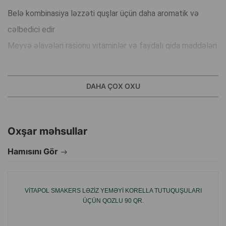
Belə kombinasiya ləzzəti quşlar üçün daha aromatik və
cəlbedici edir
Meyvə əlavələri rasionu vitaminlər və faydalı qida maddələri
ilə zənginləşdirir və quşun aktivliyini və yaxşı vəziyyətini
dəstəkləməyə kömək edir
DAHA ÇOX OXU
Çubuqların xırtıldayan strukturu dimdiyin təbii şəkildə
yonulmasına kömək edir və qidalanma zamanı təbii davranışı
stimullaşdırır
Oxşar məhsullar
Ləzzət əsas yemə əlavə kimi ideal uyğundur və quşun
Hamısını Gör
gündəlik qidalanmasını müxtəlifləşdirməyə kömək edir
İstehsal ölkəsi: Polşa
VITAPOL SMAKERS LƏZIZ YEMƏYI KORELLA TUTUQUŞULARI
ÜÇÜN QOZLU 90 QR.