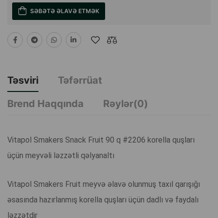
SƏBƏTƏ ƏLAVƏ ETMƏK
Təsviri
Təfərrüat
Brend Haqqında
Rəylər(0)
Vitapol Smakers Snack Fruit 90 q #2206 korella quşları
üçün meyvəli ləzzətli qəlyanaltı
Vitapol Smakers Fruit meyvə əlavə olunmuş taxıl qarışığı
əsasında hazırlanmış korella quşları üçün dadlı və faydalı
ləzzətdir