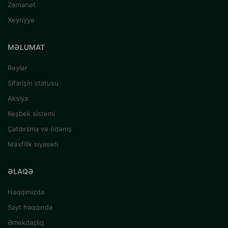
Zəmanət
Xeyriyyə
MƏLUMAT
Rəylər
Sifarişin statusu
Aksiya
Keşbek sistemi
Çatdırılma və ödəniş
Məxfilik siyasəti
ƏLAQƏ
Haqqımızda
Sayt haqqında
Əməkdaşlıq