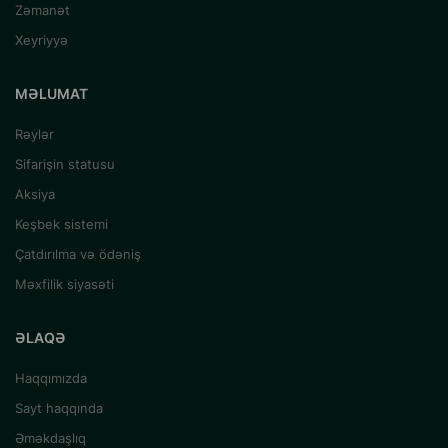
Zəmanət
Xeyriyyə
MƏLUMAT
Rəylər
Sifarişin statusu
Aksiya
Keşbek sistemi
Çatdırılma və ödəniş
Məxfilik siyasəti
ƏLAQƏ
Haqqımızda
Sayt haqqında
Əməkdaşlıq