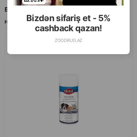
Bu brendin başqa məhsulları
Bizdən sifariş et - 5%
Hamısını Gör
cashback qazan!
ZOODRUG.AZ
QURU ŞAMPUN TRIXIE ITLƏR, PIŞIKLƏR VƏ DIGƏR KIÇIK
HEYVANLAR ÜÇÜN 100 QR.