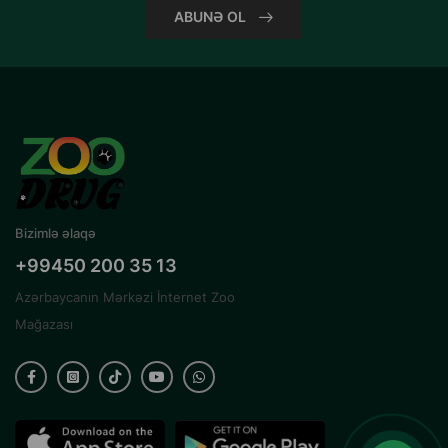
ABUNƏ OL
Bizimlə əlaqə
+99450 200 35 13
Azərbaycanın Mərkəzi İnternet Zoo
Mağazası