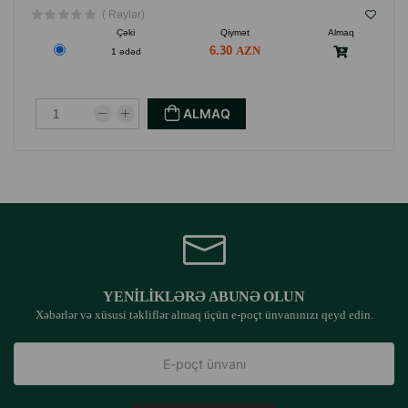
( Rəylər)
Çəki
Qiymət
Almaq
6.30
1 ədəd
ALMAQ
YENILIKLƏRƏ ABUNƏ OLUN
Xəbərlər və xüsusi təkliflər almaq üçün e-poçt ünvanınızı qeyd edin.