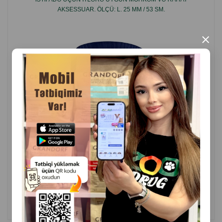
AKSESSUAR. ÖLÇÜ: L. 25 MM / 53 SM.
×
( Rəylər)
Çəki
Qiymət
Almaq
20.50
1 ədəd
ALMAQ