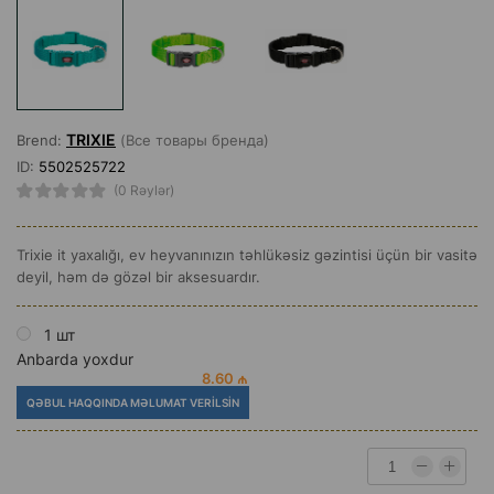
TRIXIE
Brend:
(Все товары бренда)
ID:
5502525722
(0 Rəylər)
Trixie it yaxalığı, ev heyvanınızın təhlükəsiz gəzintisi üçün bir vasitə
deyil, həm də gözəl bir aksesuardır.
1 шт
Anbarda yoxdur
8.60 ₼
QƏBUL HAQQINDA MƏLUMAT VERILSIN