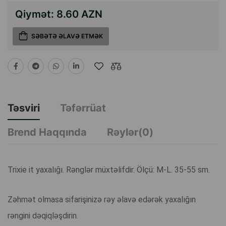
Qiymət:
8.60 AZN
SƏBƏTƏ ƏLAVƏ ETMƏK
Təsviri
Təfərrüat
Brend Haqqında
Rəylər(0)
Trixie it yaxalığı. Rənglər müxtəlifdir. Ölçü: M-L. 35-55 sm.
Zəhmət olmasa sifarişinizə rəy əlavə edərək yaxalığın
rəngini dəqiqləşdirin.