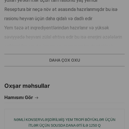
yuxarı yetkin itlər üçün tam rasionlu yaş yemdir
Reseptura bir neçə növ ət əsasında hazırlanmışdır bu isə
rasionu heyvan üçün daha qidalı və dadlı edir
Yem təzə ət inqrediyentlərindən hazırlanır və yüksək
səviyyədə heyvani zülal ehtiva edir bu isə enerjini əzələlərin
sağlamlığını və itin ümumi yaxşı vəziyyətini dəstəkləyir
Təbii tərkib hər gün üçün tam və balanslaşdırılmış
DAHA ÇOX OXU
qidalanma təmin edir
Formula taxıl soya və süni əlavələr ehtiva etmir buna görə
də yem asan həzm olunur və gündəlik qidalanma üçün
Oxşar məhsullar
uyğundur.
Hamısını Gör
İstehsal ölkəsi: Almaniya
NƏMLI KONSERVLƏŞDIRILMIŞ YEM TROPI BÖYÜKLƏR ÜÇÜN
ITLƏR ÜÇÜN SOUSDA DANA ƏTI ILƏ 1250 Q