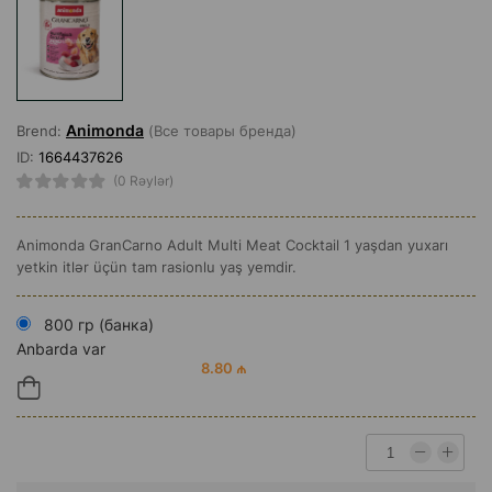
Animonda
Brend:
(Все товары бренда)
ID:
1664437626
(0 Rəylər)
Animonda GranCarno Adult Multi Meat Cocktail 1 yaşdan yuxarı
yetkin itlər üçün tam rasionlu yaş yemdir.
800 гр (банка)
Anbarda var
8.80 ₼