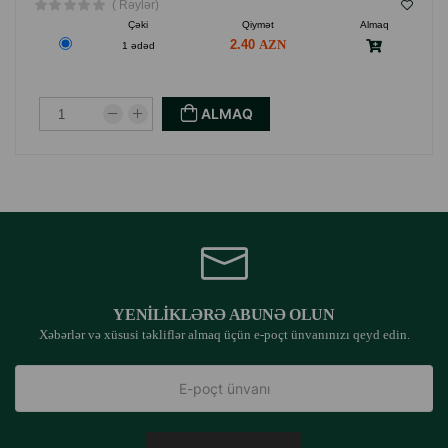
( Rəylər)
Çəki
Qiymət
Almaq
2.40
1 ədəd
ALMAQ
YENILIKLƏRƏ ABUNƏ OLUN
Xəbərlər və xüsusi təkliflər almaq üçün e-poçt ünvanınızı qeyd edin.