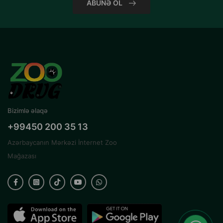
ABUNƏ OL
Bizimlə əlaqə
+99450 200 35 13
Azərbaycanın Mərkəzi İnternet Zoo
Mağazası