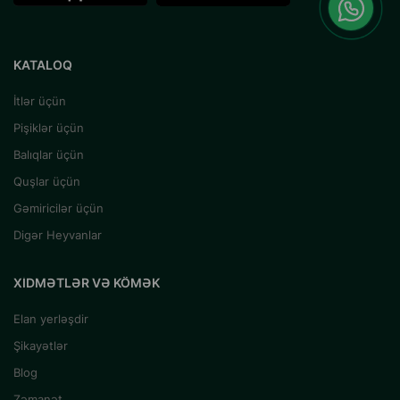
KATALOQ
İtlər üçün
Pişiklər üçün
Balıqlar üçün
Quşlar üçün
Gəmiricilər üçün
Digər Heyvanlar
XIDMƏTLƏR VƏ KÖMƏK
Elan yerləşdir
Şikayətlər
Blog
Zəmanət