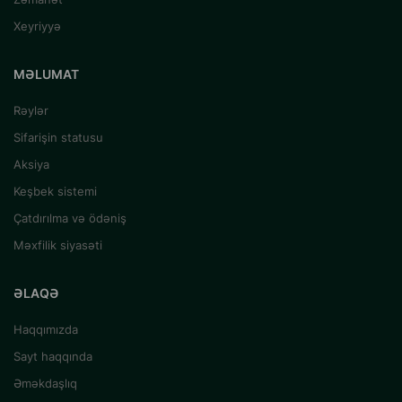
Xeyriyyə
MƏLUMAT
Rəylər
Sifarişin statusu
Aksiya
Keşbek sistemi
Çatdırılma və ödəniş
Məxfilik siyasəti
ƏLAQƏ
Haqqımızda
Sayt haqqında
Əməkdaşlıq