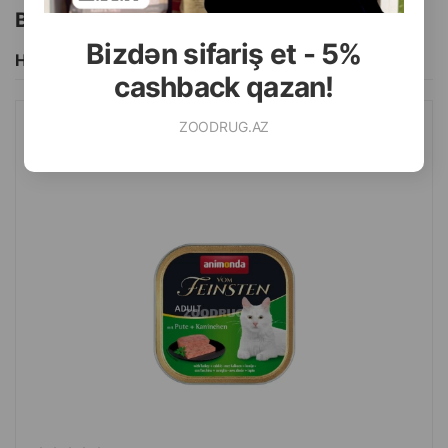
Bu brendin başqa məhsulları
Bizdən sifariş et - 5%
Hamısını Gör
cashback qazan!
ZOODRUG.AZ
NƏM YEM ANIMONDA VOM FEINSTEN YETKIN PIŞIKLƏR ÜÇÜN
HINDUŞKA VƏ DOVŞAN ILƏ 100 QR.