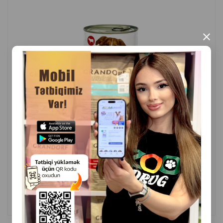
×
( Rəylər)
Çəki
Qiymət
Almaq
5
6.00
1 ədəd
ALMAQ