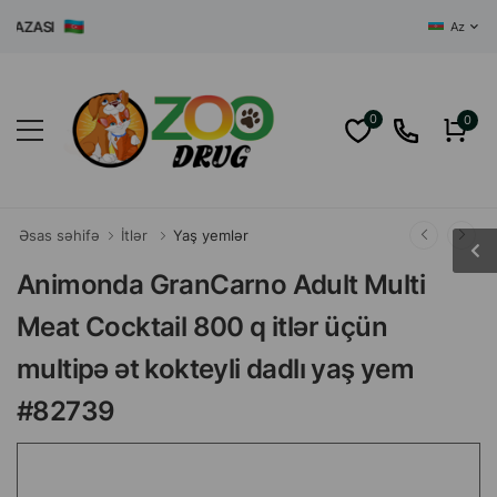
ZASI
Az
0
0
Əsas səhifə
İtlər
Yaş yemlər
Animonda GranCarno Adult Multi
Meat Cocktail 800 q itlər üçün
multipə ət kokteyli dadlı yaş yem
#82739