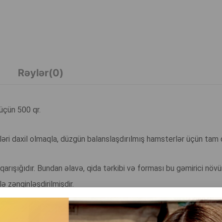
Rəylər(0)
çün 500 qr.
əri daxil olmaqla, düzgün balanslaşdırılmış hamsterlər üçün tam q
 qarışığıdır. Bundan əlavə, qida tərkibi və forması bu gəmirici növ
 zənginləşdirilmişdir.
alılar və keçiboynuzu ilə zəngindir.