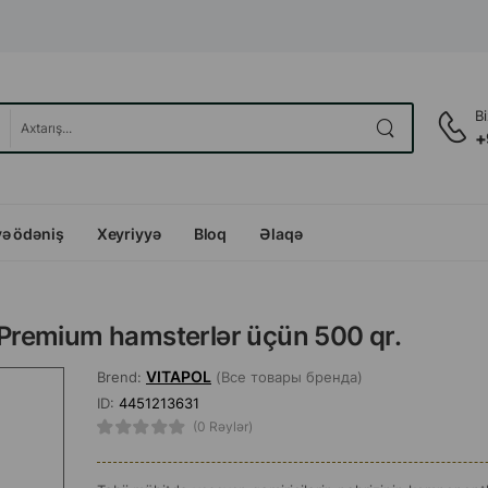
B
+
və ödəniş
Xeyriyyə
Bloq
Əlaqə
Premium hamsterlər üçün 500 qr.
VITAPOL
Brend:
(Все товары бренда)
ID:
4451213631
(0 Rəylər)