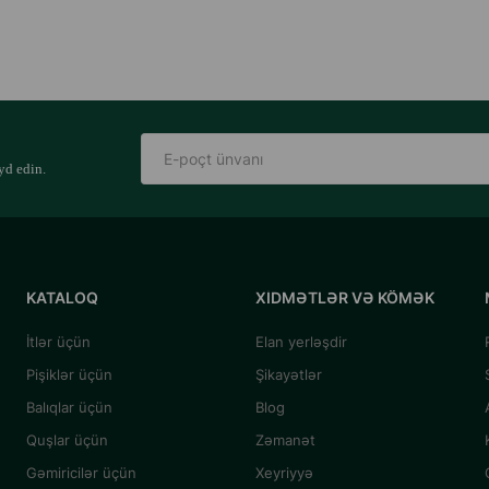
yd edin.
KATALOQ
XIDMƏTLƏR VƏ KÖMƏK
İtlər üçün
Elan yerləşdir
Pişiklər üçün
Şikayətlər
Balıqlar üçün
Blog
Quşlar üçün
Zəmanət
Gəmiricilər üçün
Xeyriyyə