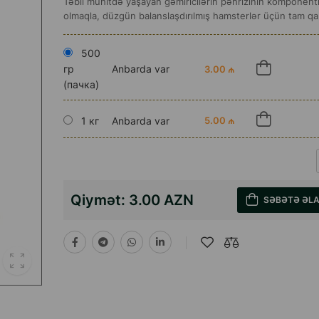
Təbii mühitdə yaşayan gəmiricilərin pəhrizinin komponentlə
olmaqla, düzgün balanslaşdırılmış hamsterlər üçün tam qar
500
гр
Anbarda var
3.00 ₼
(пачка)
1 кг
Anbarda var
5.00 ₼
Qiymət:
3.00 AZN
SƏBƏTƏ ƏL