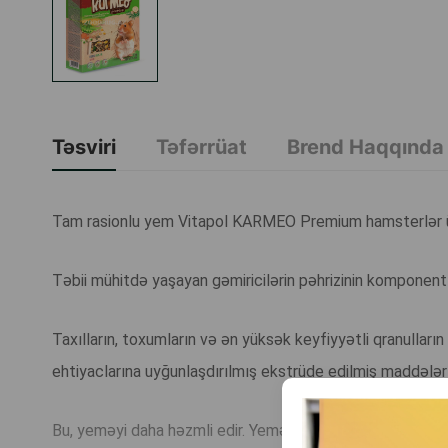
Təsviri
Təfərrüat
Brend Haqqında
Tam rasionlu yem Vitapol KARMEO Premium hamsterlər ü
Təbii mühitdə yaşayan gəmiricilərin pəhrizinin komponentl
Taxılların, toxumların və ən yüksək keyfiyyətli qranulların
ehtiyaclarına uyğunlaşdırılmış ekstrüde edilmiş maddələrlə
Bu, yeməyi daha həzmli edir. Yemək həmçinin yerkökü, paxl