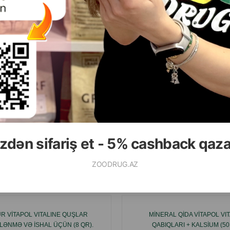
danın bir hissəsi 7-15 q.
zdən sifariş et - 5% cashback qaz
ZOODRUG.AZ
Ham
R VITAPOL VITALINE QUŞLAR
MINERAL QIDA VITAPOL VI
ƏNMƏ VƏ ISHAL ÜÇÜN (8 QR).
QABIQLARI + KALSIUM (50