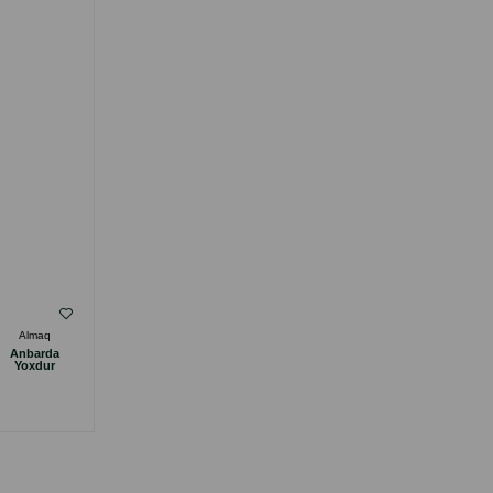
500 QR.
( Rəylər)
Almaq
Çəki
Qiymət
Almaq
Anbarda
4.50
Кq (çəki ilə)
Yoxdur
4.50
500 gr (paçka)
8.00
1 kg
ALMAQ