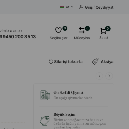
Giriş
/
Qeydiyyat
Az
0
0
0
izimlə əlaqə :
99450 200 35 13
Səbət
Seçilmişlər
Müqayisə
Sifarişi təkrarla
Aksiya
Ən Sərfəli Qiymət
Ən aşağı qiymətlər bizdə
Böyük Seçim
Bizim zoomağazamıza baxın və
özünüz üçün yalnız ən möhtəşəm
yemləri kəşf edin!