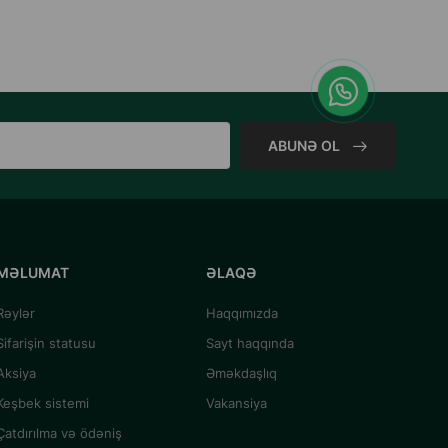
ABUNƏ OL
MƏLUMAT
ƏLAQƏ
Rəylər
Haqqımızda
Sifarişin statusu
Sayt haqqında
Aksiya
Əməkdaşlıq
Keşbek sistemi
Vakansiya
Çatdırılma və ödəniş