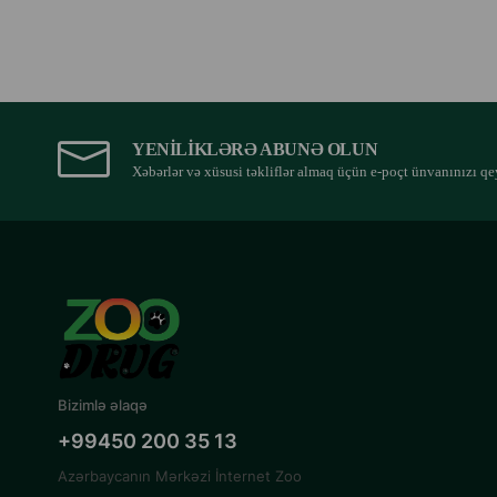
YENILIKLƏRƏ ABUNƏ OLUN
Xəbərlər və xüsusi təkliflər almaq üçün e-poçt ünvanınızı qe
Bizimlə əlaqə
+99450 200 35 13
Azərbaycanın Mərkəzi İnternet Zoo