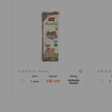
( Rəylər)
Çəki
Qiymət
Almaq
Anbarda
3.50
1 ədəd
1
Yoxdur