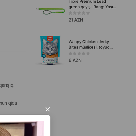
Trixie Premium Lead
green qayışı. Rəng: Yaşıl.
Uzunluq: 180x20sm.
21 AZN
Wanpy Chicken Jerky
Bites müalicəsi, toyuq
fileti parçaları, pişiklər
üçün, 80 q.
6 AZN
arışıq.
ünün qida
×