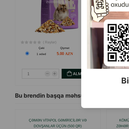
12%.
Gündəlik norma: heyvanın çəkisi və yaşından asılı olaraq qi
Təzə içməli suya daimi çıxışı təmin edin.
İstehsalçı: Polşa.
( Rəylər)
Çəki
Qiymət
Almaq
5.00
1 ədəd
ALMAQ
Bi
Bu brendin başqa məhsulları
ÇƏMƏN VİTAPOL GƏMIRICILƏR VƏ
KÖMÜ
DOVŞANLAR ÜÇÜN (500 QR)
ZƏHƏRL