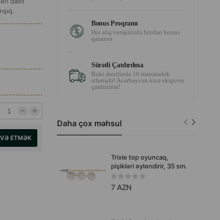
ri daxil
ışıq.
Bonus Proqramı
Hər alış verişinizdə bizdən bonus
qazanın
Sürətli Çatdırılma
Baki daxilində 10 manatadək
sifarişdə! Azərbaycan üzrə ekspress
çatdırılma!
Daha çox məhsul
AVƏ ETMƏK
Trixie top oyuncaq,
pişikləri əyləndirir, 35 sm.
7 AZN