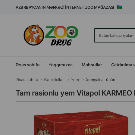
AZƏRBAYCANIN MƏRKƏZI İNTERNET ZOO MAĞAZASI
Əsas səhifə
Haqqımızda
Məhsullar
Çatdırılma 
Əsas səhifə
Gəmiricilər
Yem
Xomyaklar üçün
Tam rasionlu yem Vitapol KARMEO 