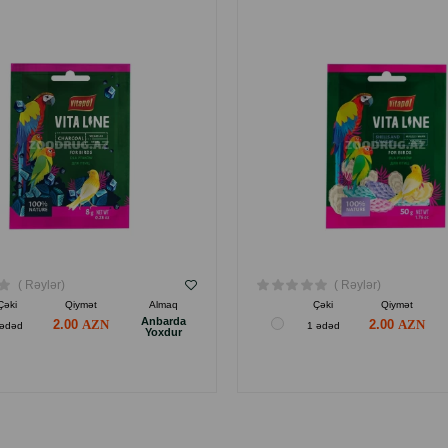
( Rəylər)
( Rəylər)
Çəki
Qiymət
Almaq
Çəki
Qiymət
Anbarda
2.00
2.00
 ədəd
1 ədəd
Yoxdur