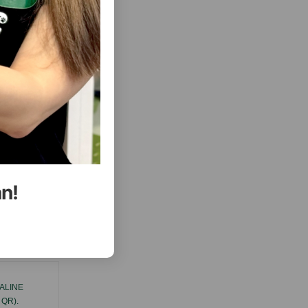
an!
ısını Gör
TALINE
TAM RASIONLU YEM VITAPOL KARMEO
 QR).
PREMIUM DALĞALI TUTUQUŞLAR ÜÇÜN