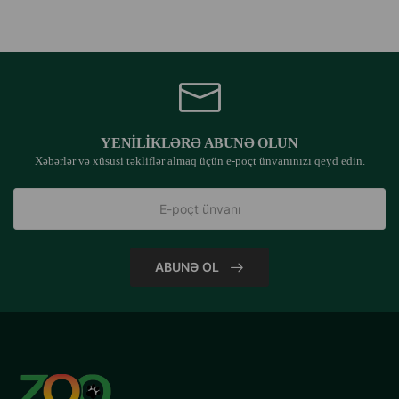
YENILIKLƏRƏ ABUNƏ OLUN
Xəbərlər və xüsusi təkliflər almaq üçün e-poçt ünvanınızı qeyd edin.
ABUNƏ OL