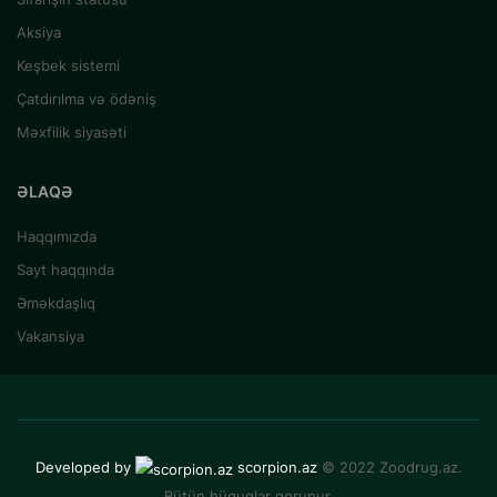
Aksiya
Keşbek sistemi
Çatdırılma və ödəniş
Məxfilik siyasəti
ƏLAQƏ
Haqqımızda
Sayt haqqında
Əməkdaşlıq
Vakansiya
Developed by
scorpion.az
© 2022 Zoodrug.az.
Bütün hüquqlar qorunur.