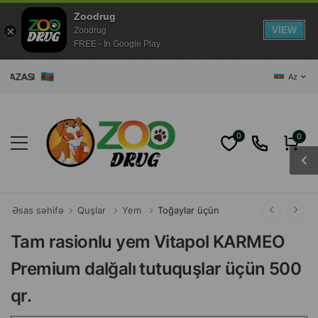
Zoodrug
VIEW
Zoodrug
FREE - In Google Play
MAĞAZASI
Az
0
0
Əsas səhifə
Quşlar
Yem
Toğaylar üçün
Tam rasionlu yem Vitapol KARMEO
Premium dalğalı tutuquşlar üçün 500
qr.