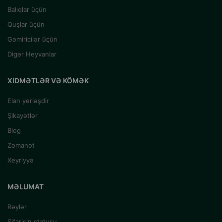
Balıqlar üçün
Quşlar üçün
Gəmiricilər üçün
Digər Heyvanlar
XIDMƏTLƏR VƏ KÖMƏK
Elan yerləşdir
Şikayətlər
Blog
Zəmanət
Xeyriyyə
MƏLUMAT
Rəylər
Sifarişin statusu