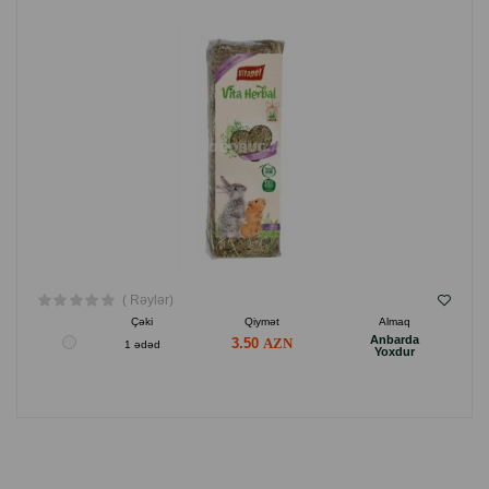
( Rəylər)
Çəki
Qiymət
Almaq
Anbarda
3.50
1 ədəd
Yoxdur