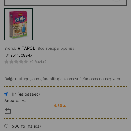
VITAPOL
Brend:
(Все товары бренда)
ID:
3511209947
(0 Rəylər)
Dalğalı tutuquşların gündəlik qidalanması üçün əsas qarışıq yem.
Кг (на развес)
Anbarda var
4.50 ₼
500 гр (пачка)