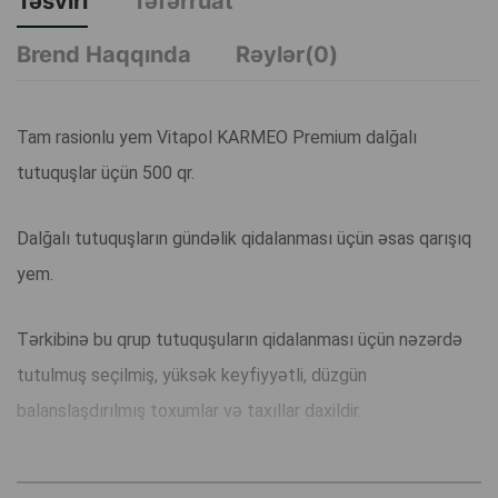
Təsviri
Təfərrüat
Brend Haqqında
Rəylər(0)
Tam rasionlu yem Vitapol KARMEO Premium dalğalı
tutuquşlar üçün 500 qr.
Dalğalı tutuquşların gündəlik qidalanması üçün əsas qarışıq
yem.
Tərkibinə bu qrup tutuquşuların qidalanması üçün nəzərdə
tutulmuş seçilmiş, yüksək keyfiyyətli, düzgün
balanslaşdırılmış toxumlar və taxıllar daxildir.
Qarışıqda 3 növ darı ilə yanaşı, tutuquşular üçün asan həzm