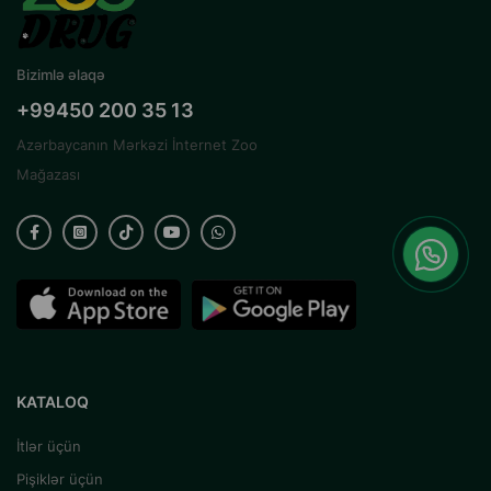
Bizimlə əlaqə
+99450 200 35 13
Azərbaycanın Mərkəzi İnternet Zoo
Mağazası
KATALOQ
İtlər üçün
Pişiklər üçün