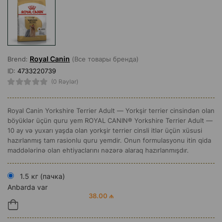
Royal Canin
Brend:
(Все товары бренда)
ID:
4733220739
(0 Rəylər)
Royal Canin Yorkshire Terrier Adult — Yorkşir terrier cinsindən olan
böyüklər üçün quru yem ROYAL CANIN® Yorkshire Terrier Adult —
10 ay və yuxarı yaşda olan yorkşir terrier cinsli itlər üçün xüsusi
hazırlanmış tam rasionlu quru yemdir. Onun formulasyonu itin qida
maddələrinə olan ehtiyaclarını nəzərə alaraq hazırlanmışdır.
1.5 кг (пачка)
Anbarda var
38.00 ₼