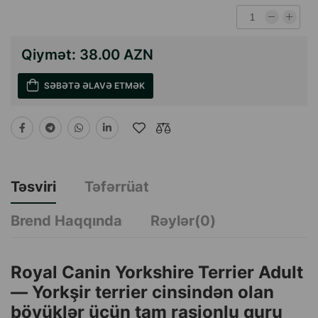
Qiymət:
38.00 AZN
SƏBƏTƏ ƏLAVƏ ETMƏK
Təsviri
Təfərrüat
Brend Haqqında
Rəylər(0)
Royal Canin Yorkshire Terrier Adult
— Yorkşir terrier cinsindən olan
böyüklər üçün tam rasionlu quru