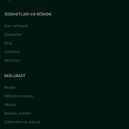
XIDMƏTLƏR VƏ KÖMƏK
Elan yerləşdir
Şikayətlər
Blog
Zəmanət
Xeyriyyə
MƏLUMAT
Rəylər
Sifarişin statusu
Aksiya
Keşbek sistemi
Çatdırılma və ödəniş