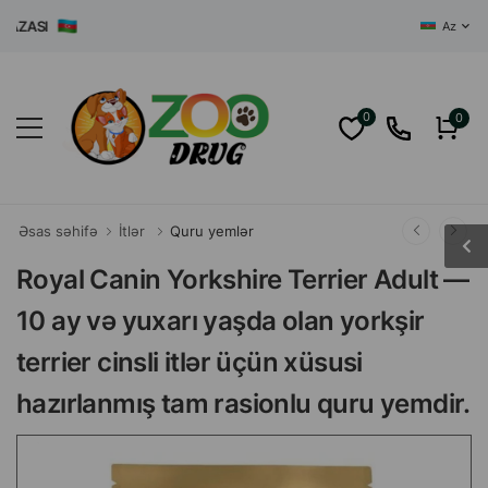
ĞAZASI
Az
0
0
Əsas səhifə
İtlər
Quru yemlər
Royal Canin Yorkshire Terrier Adult —
10 ay və yuxarı yaşda olan yorkşir
terrier cinsli itlər üçün xüsusi
hazırlanmış tam rasionlu quru yemdir.