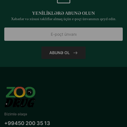
YENILIKLƏRƏ ABUNƏ OLUN
Xəbərlər və xüsusi təkliflər almaq üçün e-poçt ünvanınızı qeyd edin.
ABUNƏ OL
Bizimlə əlaqə
+99450 200 35 13