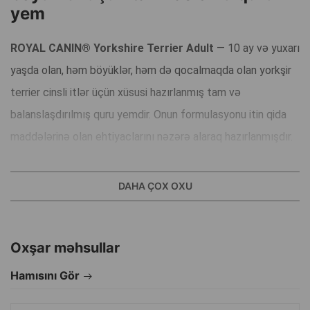
yem
ROYAL CANIN® Yorkshire Terrier Adult
— 10 ay və yuxarı
yaşda olan, həm böyüklər, həm də qocalmaqda olan yorkşir
terrier cinsli itlər üçün xüsusi hazırlanmış tam və
balanslaşdırılmış quru yemdir. Onun formulasyonu itin qida
maddələrinə olan ehtiyaclarını nəzərə alaraq hazırlanmışdır.
✅
Üstünlükləri:
DAHA ÇOX OXU
Diş sağlamlığı:
Xüsusi mineral maddələrin və xüsusi teksturaya malik
Oxşar məhsullar
qranulların hesabına diş daşlarının əmələ gəlməsini
məhdudlaşdırır və ağız boşluğunun sağlamlığını qoruyur.
Hamısını Gör