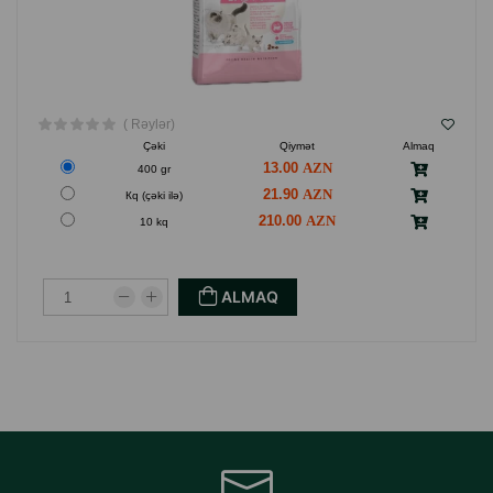
( Rəylər)
Çəki
Qiymət
Almaq
13.00
400 gr
21.90
Кq (çəki ilə)
210.00
10 kq
ALMAQ