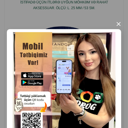
ISTIFADƏ ÜÇÜN ITLƏRƏ UYĞUN MÖHKƏM VƏ RAHAT
AKSESSUAR. ÖLÇÜ: L. 25 MM / 53 SM.
×
( Rəylər)
Çəki
Qiymət
Almaq
20.50
1 ədəd
ALMAQ