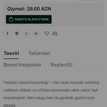
Qiymət:
29.00 AZN
SƏBƏTƏ ƏLAVƏ ETMƏK
Təsviri
Təfərrüat
Brend Haqqında
Rəylər(0)
Ferplast zəncirli boyunbağı — itlər üçün nəzərdə tutulmuş
möhkəm, etibarlı və istifadə baxımından rahat zəncir tipli
boyunbağıdır. Həm məşq, həm də gündəlik gəzinti üçün
idealdır.