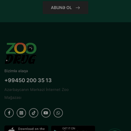
ABUNƏ OL
Bizimlə əlaqə
+99450 200 35 13
Azərbaycanın Mərkəzi İnternet Zoo
Mağazası