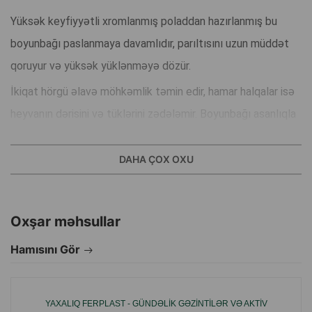
Yüksək keyfiyyətli xromlanmış poladdan hazırlanmış bu
boyunbağı paslanmaya davamlıdır, parıltısını uzun müddət
qoruyur və yüksək yüklənməyə dözür.
İkiqat hörgü əlavə möhkəmlik təmin edir, hamar halqalar isə
heyvanın dərisini və tüklərini zədələmir. Boyunbağı asanlıqla
taxılır və yüngül şəkildə sıxılaraq təlim zamanı itin
davranışını yumşaq şəkildə korreksiya etməyə imkan verir.
DAHA ÇOX OXU
Üstünlüklər:
• Paslanmaya davamlı möhkəm metal
Oxşar məhsullar
• Artırılmış etibarlılıq üçün ikiqat zəncir
Hamısını Gör
• Hamar halqalar — tükə qarşı nəvazişli münasibət
• Təlim və gəzinti üçün uyğundur
• Ferplast-ın İtalyan keyfiyyəti
YAXALIQ FERPLAST - GÜNDƏLIK GƏZINTILƏR VƏ AKTIV