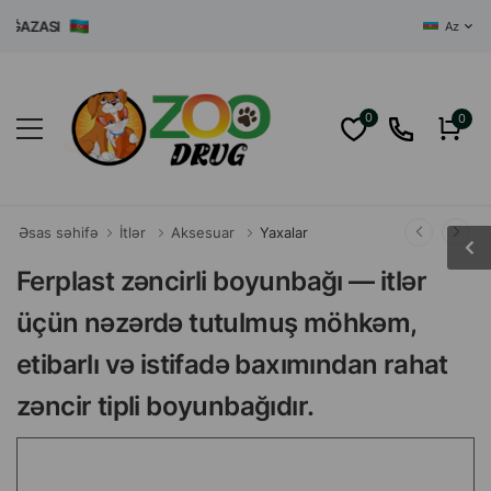
AZASI
Az
0
0
Əsas səhifə
İtlər
Aksesuar
Yaxalar
Ferplast zəncirli boyunbağı — itlər
üçün nəzərdə tutulmuş möhkəm,
etibarlı və istifadə baxımından rahat
zəncir tipli boyunbağıdır.