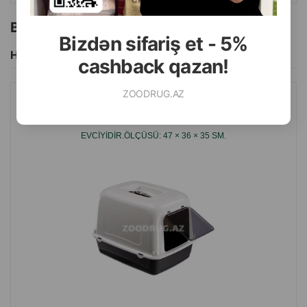
Bu brendin başqa məhsulları
Bizdən sifariş et - 5%
Hamısını Gör
cashback qazan!
ZOODRUG.AZ
BIOTUALET FERPLAST - EV HEYVANINA RAHATLIQ VƏ EVDƏ
TƏMIZLIK TƏMIN EDƏN RAHAT VƏ PRAKTIK TUALET-
EVCIYIDIR.ÖLÇÜSÜ: 47 × 36 × 35 SM.