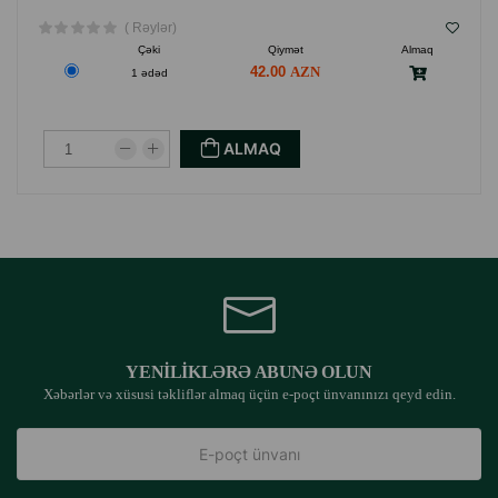
( Rəylər)
Çəki
Qiymət
Almaq
42.00
1 ədəd
ALMAQ
YENILIKLƏRƏ ABUNƏ OLUN
Xəbərlər və xüsusi təkliflər almaq üçün e-poçt ünvanınızı qeyd edin.