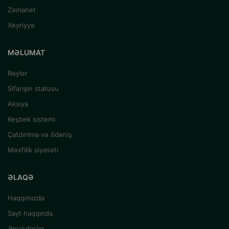
Zəmanət
Xeyriyyə
MƏLUMAT
Rəylər
Sifarişin statusu
Aksiya
Keşbek sistemi
Çatdırılma və ödəniş
Məxfilik siyasəti
ƏLAQƏ
Haqqımızda
Sayt haqqında
Əməkdaşlıq