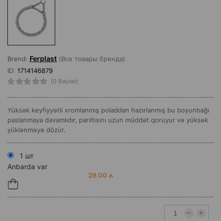
Ferplast
Brend:
(Все товары бренда)
ID:
1714146879
(0 Rəylər)
Yüksək keyfiyyətli xromlanmış poladdan hazırlanmış bu boyunbağı
paslanmaya davamlıdır, parıltısını uzun müddət qoruyur və yüksək
yüklənməyə dözür.
1 шт
Anbarda var
29.00 ₼