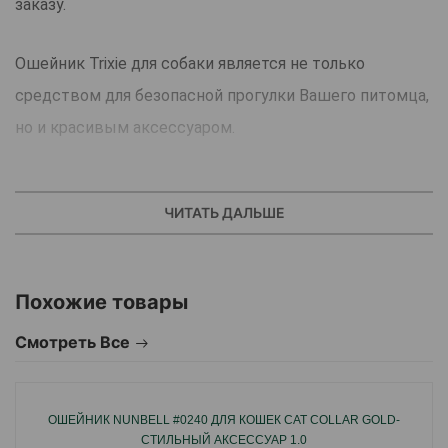
заказу.
Ошейник Trixie для собаки является не только
средством для безопасной прогулки Вашего питомца,
но и красивым аксессуаром.
Ошейник очень быстро надевается. Надежно
ЧИТАТЬ ДАЛЬШЕ
фиксируется на защелку, выполненную из прочного
техно-пластика, поэтому легко выдерживает
натяжение и даже резкие рывки собаки.
Похожие товары
Расстегивается одним нажатием с боковых сторон
Смотреть Все
замка. Из такого же пластика выполнен ползунок,
позволяющий регулировать длину ошейника. Для
поводка есть надежно вшитое стальное кольцо.
ОШЕЙНИК NUNBELL #0240 ДЛЯ КОШЕК CAT COLLAR GOLD-
СТИЛЬНЫЙ АКСЕССУАР 1.0