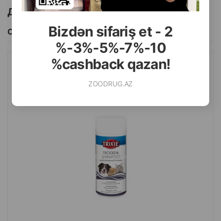
Другие товоры бренда
Bizdən sifariş et - 2
Смотреть Все
%-3%-5%-7%-10
%cashback qazan!
СУХОЙ ШАМПУНЬ TRIXIE ГИПОАЛЛЕРГЕННЫЙ ДЛЯ СОБАК,
КОШЕК И МЕЛКИХ ЖИВОТНЫХ 100 ГР.#29181
ZOODRUG.AZ