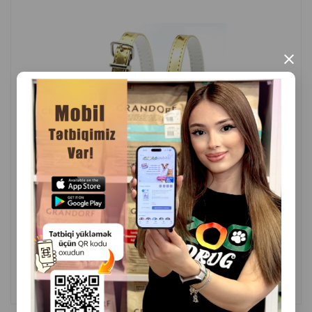
Материал - мягкий износоустойчивый нейлон. Края
нейлоновой стропы гладкие, а специальное плетение
×
и свойства самого нейлона не позволяют им
растягиваться или рваться. При правильной посадке
ошейник не будет натирать. Нейлон не чувствителен
к окружающей температуре воздуха, а также не
впитывает влагу. Поэтому в любую погоду он не
будет парить или доставлять дискомфорт. Яркие
краски не тускнеют и не линяют, если вы постираете
( Отзывы)
ошейник.
Масса
Цена
Купить
2.40
1 шт
Страна производитель: Китай.
КУПИТЬ