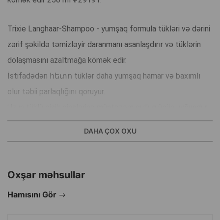
Trixie Langhaar-Shampoo - yumşaq formula tükləri və dərini
zərif şəkildə təmizləyir daranmanı asanlaşdırır və tüklərin
dolaşmasını azaltmağa kömək edir.
İstifadədən հետո tüklər daha yumşaq hamar və baxımlı
olur təbii parlaqlığını qoruyur.
Uzun tüklü pişik cinslərinə müntəzəm qulluq üçün uyğundur.
DAHA ÇOX OXU
İstehsal ölkəsi: Çin.
Oxşar məhsullar
Hamısını Gör