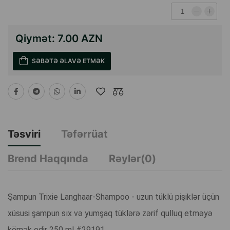
Qiymət:
7.00 AZN
SƏBƏTƏ ƏLAVƏ ETMƏK
Təsviri
Təfərrüat
Brend Haqqında
Rəylər(0)
Şampun Trixie Langhaar-Shampoo - uzun tüklü pişiklər üçün
xüsusi şampun sıx və yumşaq tüklərə zərif qulluq etməyə
kömək edir 250 ml #29191.