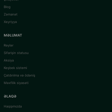
Blog
Zəmanət
Xeyriyyə
MƏLUMAT
Rəylər
Sifarişin statusu
Aksiya
Keşbek sistemi
Çatdırılma və ödəniş
Məxfilik siyasəti
ƏLAQƏ
Haqqımızda