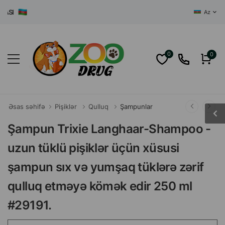
I
Az
0
0
Əsas səhifə
Pişiklər
Qulluq
Şampunlar
Şampun Trixie Langhaar-Shampoo -
uzun tüklü pişiklər üçün xüsusi
şampun sıx və yumşaq tüklərə zərif
qulluq etməyə kömək edir 250 ml
#29191.