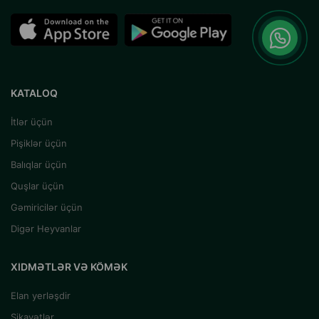
KATALOQ
İtlər üçün
Pişiklər üçün
Balıqlar üçün
Quşlar üçün
Gəmiricilər üçün
Digər Heyvanlar
XIDMƏTLƏR VƏ KÖMƏK
Elan yerləşdir
Şikayətlər