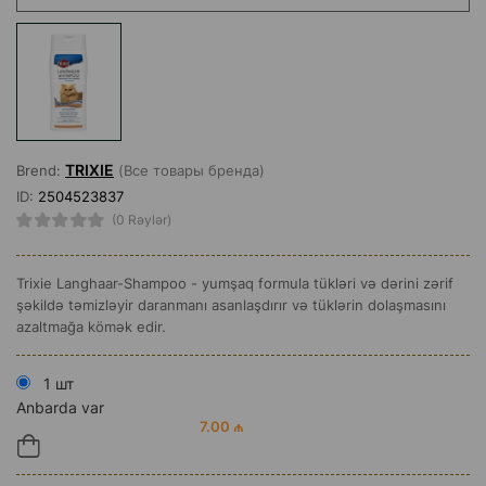
TRIXIE
Brend:
(Все товары бренда)
ID:
2504523837
(0 Rəylər)
Trixie Langhaar-Shampoo - yumşaq formula tükləri və dərini zərif
şəkildə təmizləyir daranmanı asanlaşdırır və tüklərin dolaşmasını
azaltmağa kömək edir.
1 шт
Anbarda var
7.00 ₼