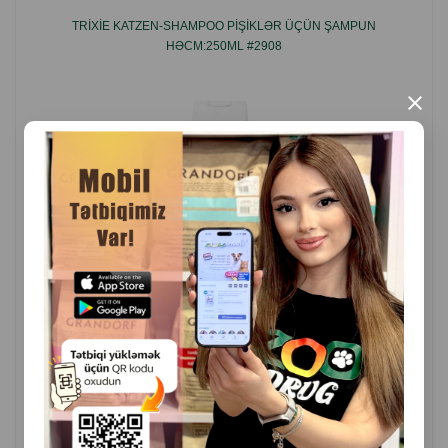
TRIXIE KATZEN-SHAMPOO PIŞIKLƏR ÜÇÜN ŞAMPUN
HƏCM:250ML #2908
×
( Rəylər)
Çəki
Qiymət
Almaq
7.00
1 ədəd