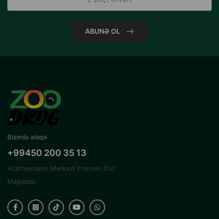
ABUNƏ OL
Bizimlə əlaqə
+99450 200 35 13
Azərbaycanın Mərkəzi İnternet Zoo
Mağazası