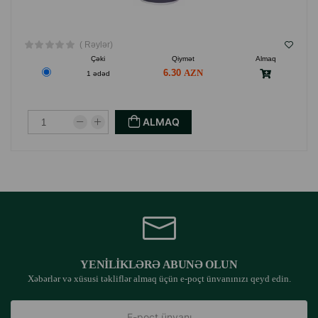
( Rəylər)
Çəki
Qiymət
Almaq
6.30
1 ədəd
ALMAQ
YENILIKLƏRƏ ABUNƏ OLUN
Xəbərlər və xüsusi təkliflər almaq üçün e-poçt ünvanınızı qeyd edin.