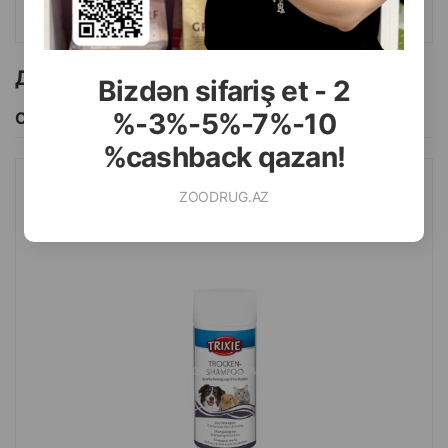
КУПИТЬ
Другие товоры бренда
Bizdən sifariş et - 2
%-3%-5%-7%-10
Смотреть Все
%cashback qazan!
ZOODRUG.AZ
СУХОЙ ШАМПУНЬ TRIXIE ГИПОАЛЛЕРГЕННЫЙ ДЛЯ СОБАК,
КОШЕК И МЕЛКИХ ЖИВОТНЫХ 100 ГР.#29181