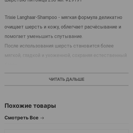
Trixie Langhaar-Shampoo - мягкая формула деликатно
очищает шерсть и кожу, облегчает расчёсывание и
помогает уменьшить спутывание.
После использования шерсть становится более
мягкой, гладкой и ухоженной, сохраняя естественный
блеск.
Подходит для регулярного ухода за длинношёрстными
ЧИТАТЬ ДАЛЬШЕ
породами кошек.
Страна - производитель: Китай.
Похожие товары
Смотреть Все