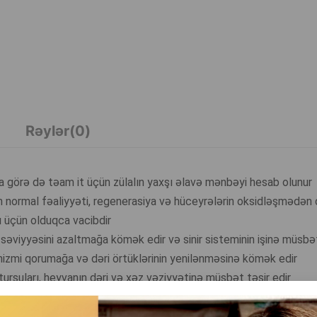
Rəylər(0)
una görə də təam it üçün zülalın yaxşı əlavə mənbəyi hesab olunur
inin normal fəaliyyəti, regenerasiya və hüceyrələrin oksidləşmədən
ı üçün olduqca vacibdir
əviyyəsini azaltmağa kömək edir və sinir sisteminin işinə müsbət
qanizmi qorumağa və dəri örtüklərinin yenilənməsinə kömək edir
urşuları, heyvanın dəri və xəz vəziyyətinə müsbət təsir edir
mın istifadəsi bağırsaq mikroflorasının zənginləşməsinə və həzm 