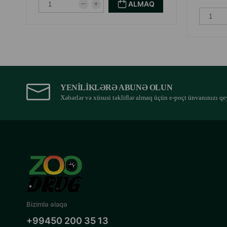
ALMAQ
YENILIKLƏRƏ ABUNƏ OLUN
Xəbərlər və xüsusi təkliflər almaq üçün e-poçt ünvanınızı qe
Bizimlə əlaqə
+99450 200 35 13