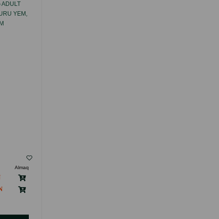
 ADULT
QOYUN ƏTINDƏN OYNAQLARIN
URU YEM,
HƏRƏKƏTLILIYI VƏ SAĞLAMLIĞINI
ZM
DƏSTƏKLƏMƏK ÜÇÜN NATURES
 BÜTÜN
PROTECTION SUPERIOR CARE QOYUN
 ÜÇÜN
ƏTINDƏN BÖYÜK IT ÜÇÜN AĞ TÜKLÜ
INDA.
YETKIN PIŞIKLƏR ÜÇÜN 150 QR.
( Rəylər)
Almaq
Çəki
Qiymət
Almaq
Anbarda
13.00
1 ədəd
Yoxdur