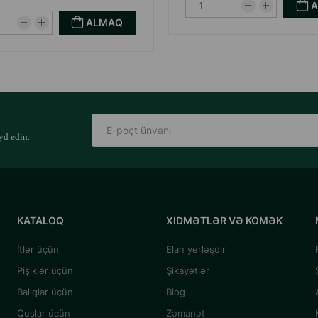
ALMAQ
yd edin.
KATALOQ
XIDMƏTLƏR VƏ KÖMƏK
İtlər üçün
Elan yerləşdir
Pişiklər üçün
Şikayətlər
Balıqlar üçün
Blog
Quşlar üçün
Zəmanət