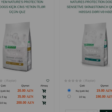
 YEM NATURE'S PROTECTION
NATURES PROTECTION DOG
DOGS KIÇIK СINS YETKIN ITLƏR
SENSETIVE SKIN&STOMACH Q
ÜÇÜN QUZ
HƏSSAS DƏRI VƏ HƏ
NORMALLAŞDIRMASI ÜÇÜN,
CINSDƏN OLAN BÖYÜKLƏR
ITLƏRIN, QOYUN ƏTI DAD
( Rəylər)
( Rəylər)
Çəki
Qiymət
Almaq
Çəki
Qiymət
20.00
19.00
(çəki ilə)
Кq (çəki ilə)
35.00
190.00
1.5 kg
10 kq
200.00
10 kq