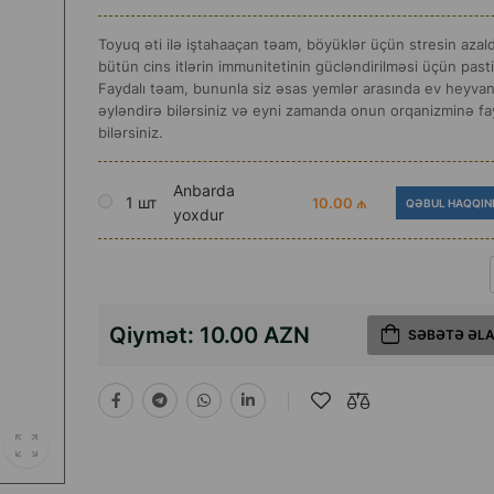
Toyuq əti ilə iştahaaçan təam, böyüklər üçün stresin azald
bütün cins itlərin immunitetinin gücləndirilməsi üçün past
Faydalı təam, bununla siz əsas yemlər arasında ev heyvanı
əyləndirə bilərsiniz və eyni zamanda onun orqanizminə f
bilərsiniz.
Anbarda
1 шт
10.00 ₼
QƏBUL HAQQIN
yoxdur
Qiymət:
10.00 AZN
SƏBƏTƏ ƏL