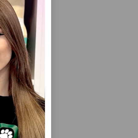
ısını Gör
AL ƏTI
WANPY CHICKEN JERKY — ITLƏR ÜÇÜN
. 100 QR.
TOYUQ JERKI (100 Q)
i unu, pivə