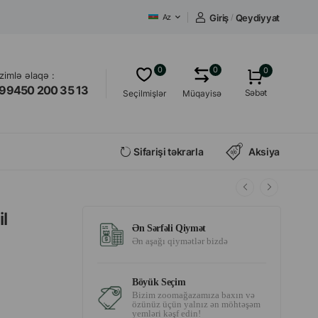
Giriş
/
Qeydiyyat
Az
0
0
0
izimlə əlaqə :
99450 200 35 13
Səbət
Seçilmişlər
Müqayisə
Sifarişi təkrarla
Aksiya
l
Ən Sərfəli Qiymət
Ən aşağı qiymətlər bizdə
Böyük Seçim
Bizim zoomağazamıza baxın və
özünüz üçün yalnız ən möhtəşəm
yemləri kəşf edin!