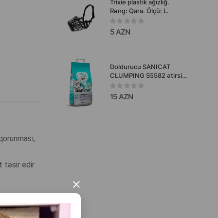
Trixie plastik ağızlığ.
Rəng: Qara. Ölçü: L.
5 AZN
Doldurucu SANICAT
CLUMPING S5582 ətirsiz,
aktiv oksigenli pişik üçün
10 l.
15 AZN
 qorunması,
 təsir edir
×
sisteminin