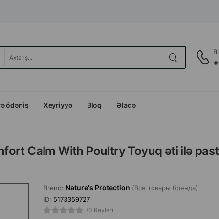
B
+
və ödəniş
Xeyriyyə
Bloq
Əlaqə
rt Calm With Poultry Toyuq əti ilə pasti
Nature's Protection
Brend:
(Все товары бренда)
ID:
5173359727
(0 Rəylər)