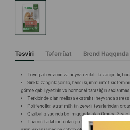
Təsviri
Təfərrüat
Brend Haqqında
Toyuq əti vitamin və heyvan zülalı ilə zəngindir, b
Sinklə zənginləşdirilib, hansı ki, immunitet sistem
görmə qabiliyyətinin və hormonal tarazlığın saxlanmas
Tərkibində olan melissa ekstraktı heyvanda stress s
Polifenollar, ətraf mühitin zərərli təsirlərindən or
Qızılbalıq yağında bol miqdarda olan Omeqa-3 yağ t
Təamın tərkibində olan probiotiklər sayəsində, təa
işinin yaxşılaşmasına səbəb olur