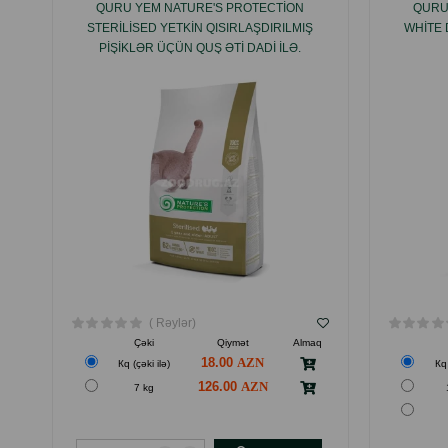
QURU YEM NATURE'S PROTECTION
QURU
STERILISED YETKIN QISIRLAŞDIRILMIŞ
WHITE 
PIŞIKLƏR ÜÇÜN QUŞ ƏTI DADI ILƏ.
( Rəylər)
Çəki
Qiymət
Almaq
18.00
Кq (çəki ilə)
Кq 
126.00
7 kg