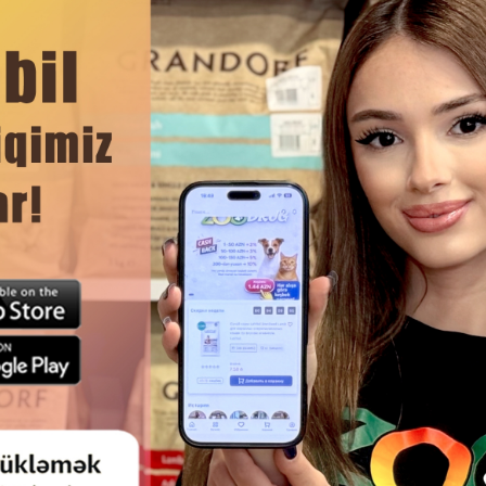
təamın təravətini qoruyur və nəmdən qoruyur
iləri yoxdur
Məzmun
26%
DAHA ÇOX OXU
5,7%
5,5%
0,6%
Ham
20%
231 ME
82 mq
0,3%
JUNIOR SOFT SNACK BONES PIŞIK
WANPY VENISON JERKY MAR
0,7%
BALALARI ÜÇÜN TƏAMI,
DADLI ITLƏR ÜÇÜN LAĞIM YEM
NLƏŞDIRILMIŞ QOYUN VƏ TOYUQ
I DADI ILƏ 140 QR. #31518
əşdirilmiş kartof nişastası, qarğıdalı, hidrolizə edilmiş quş lələy