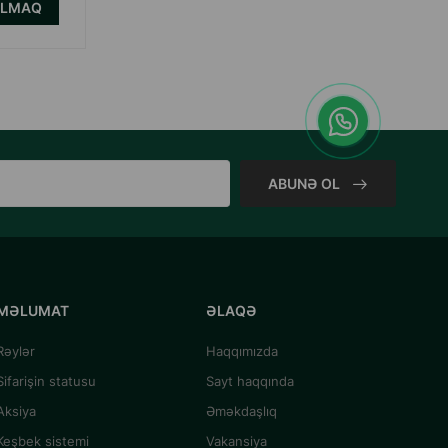
ALMAQ
ABUNƏ OL
MƏLUMAT
ƏLAQƏ
Rəylər
Haqqımızda
Sifarişin statusu
Sayt haqqında
Aksiya
Əməkdaşlıq
Keşbek sistemi
Vakansiya