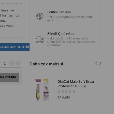
ılması və
Bonus Proqramı
il formasında.
Hər alış verişinizdə bizdən bonus
qazanın
nızı
ayda verə
Sürətli Çatdırılma
Baki daxilində 10 manatadək
sifarişdə! Azərbaycan üzrə ekspress
çatdırılma!
DA MƏLUMAT VERILSIN
Daha çox məhsul
AVƏ ETMƏK
GimCat Malt-Soft Extra
Professional 100 q
pişiklər üçün tük
topalarına qarşı pasta
17 AZN