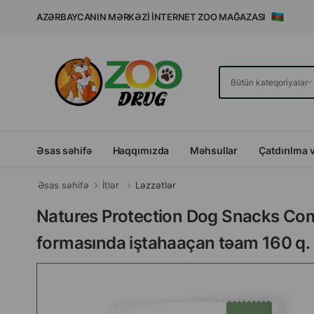
AZƏRBAYCANIN MƏRKƏZI İNTERNET ZOO MAĞAZASI
Əsas səhifə
Haqqımızda
Məhsullar
Çatdırılma 
Əsas səhifə
İtlər
Ləzzətlər
Natures Protection Dog Snacks Comfo
formasında iştahaaçan təam 160 q.