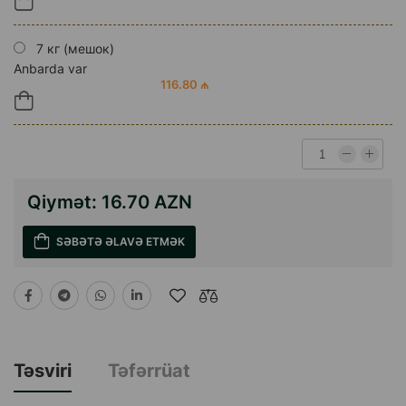
7 кг (мешок)
Anbarda var
116.80 ₼
Qiymət:
16.70 AZN
SƏBƏTƏ ƏLAVƏ ETMƏK
Təsviri
Təfərrüat