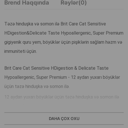
Brend Haqqında
Rəylər(0)
Təzə hinduşka və somon ilə Brit Care Cat Sensitive
HDigestion&Delicate Taste Hypoallergenic, Super Premium
gigiyenik quru yem, böyüklər üçün pişiklərin sağlam həzm və
immuniteti üçün.
Brit Care Cat Sensitive HDigestion & Delicate Taste
Hypoallergenic, Super Premium - 12 aydan yuxarı böyüklər
üçün təzə hinduşka və somon ilə.
12 aydan yuxarı böyüklər üçün təzə hinduşka və somon ilə
gigiyenik formula.
Yemin üstünlükləri:
DAHA ÇOX OXU
Probiotiklər və prebiyotiklər sağlam həzm və immuniteti