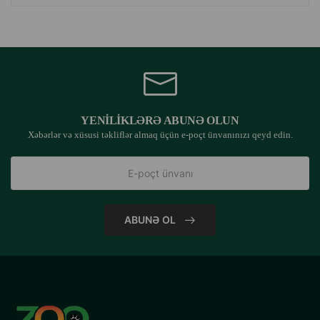
YENILIKLƏRƏ ABUNƏ OLUN
Xəbərlər və xüsusi təkliflər almaq üçün e-poçt ünvanınızı qeyd edin.
ABUNƏ OL