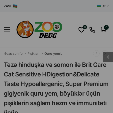
ASI
Az
0
0
Əsas səhifə
Pişiklər
Quru yemlər
Təzə hinduşka və somon ilə Brit Care
Cat Sensitive HDigestion&Delicate
Taste Hypoallergenic, Super Premium
gigiyenik quru yem, böyüklər üçün
pişiklərin sağlam həzm və immuniteti
üçün.