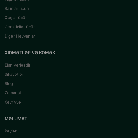
Balıqlar üçün
Quşlar üçün
Gəmiricilər üçün
Digər Heyvanlar
XIDMƏTLƏR VƏ KÖMƏK
Elan yerləşdir
Şikayətlər
Blog
Zəmanət
Xeyriyyə
MƏLUMAT
Rəylər