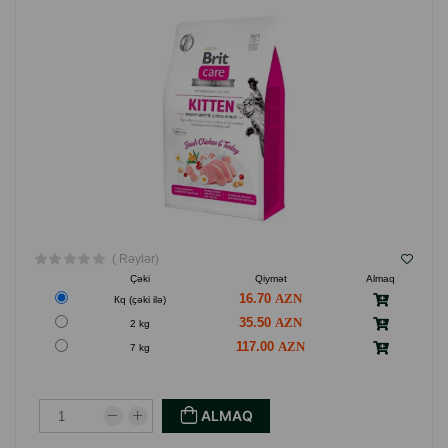
( Rəylər)
Çəki
Qiymət
Almaq
16.70
Кq (çəki ilə)
35.50
2 kg
117.00
7 kg
ALMAQ