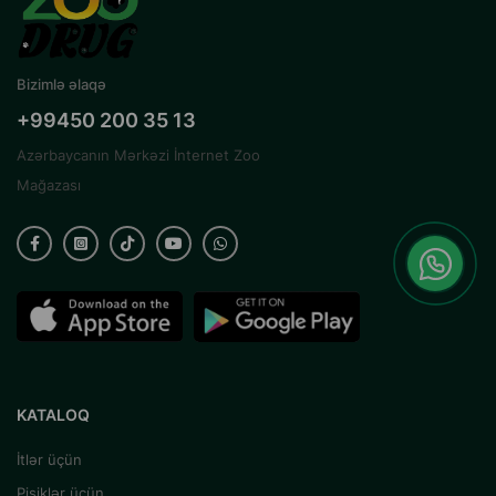
Bizimlə əlaqə
+99450 200 35 13
Azərbaycanın Mərkəzi İnternet Zoo
Mağazası
KATALOQ
İtlər üçün
Pişiklər üçün