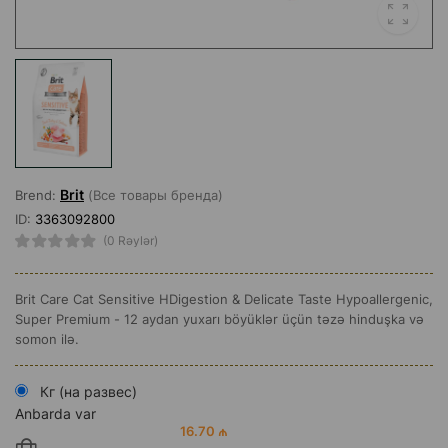
Brit
Brend:
(Все товары бренда)
ID:
3363092800
(0 Rəylər)
Brit Care Cat Sensitive HDigestion & Delicate Taste Hypoallergenic,
Super Premium - 12 aydan yuxarı böyüklər üçün təzə hinduşka və
somon ilə.
Кг (на развес)
Anbarda var
16.70 ₼