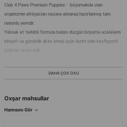
Club 4 Paws Premium Puppies - böyüməkdə olan
orqanizmin ehtiyacları nəzərə alınaraq hazırlanmış tam
rasionlu yemdir.
Yüksək ət tərkibli formula balanı düzgün böyümə əzələlərin
inkişafı və gündəlik aktiv enerji üçün lazım olan keyfiyyətli
zülal ilə təmin edir.
Qida maddələrinin optimal balansı möhkəm sümüklərin və
sağlam oynaqların formalaşmasını dəstəkləyir.
DAHA ÇOX OXU
INTEGRAMIX kompleksi rasionu vitaminlər minerallar və
təbii komponentlərlə zənginləşdirir bu isə immuniteti
gücləndirir dərinin sağlamlığını dəstəkləyir və tüklərə
Oxşar məhsullar
parlaqlıq verir.
Hamısını Gör
Asan həzm olunma rahat həzmi və ev heyvanının yaxşı
vəziyyətini təmin edir.