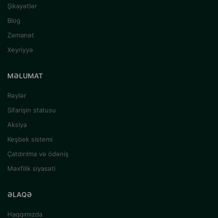
Şikayətlər
Blog
Zəmanət
Xeyriyyə
MƏLUMAT
Rəylər
Sifarişin statusu
Aksiya
Keşbek sistemi
Çatdırılma və ödəniş
Məxfilik siyasəti
ƏLAQƏ
Haqqımızda