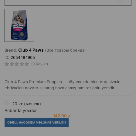
Club 4 Paws
Brend:
(Все товары бренда)
ID:
2654484905
(0 Rəylər)
Club 4 Paws Premium Puppies - böyüməkdə olan orqanizmin
ehtiyacları nəzərə alınaraq hazırlanmış tam rasionlu yemdir.
20 кг (мешок)
Anbarda yoxdur
142.00 ₼
QƏBUL HAQQINDA MƏLUMAT VERILSIN