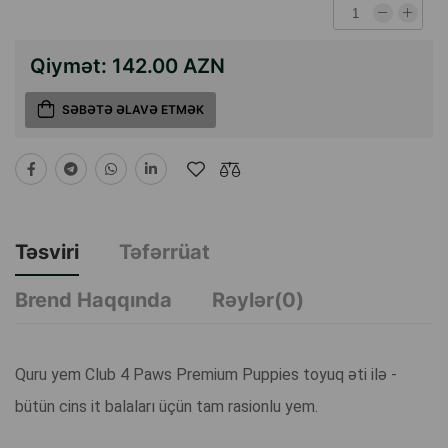
Qiymət:
142.00 AZN
SƏBƏTƏ ƏLAVƏ ETMƏK
Təsviri
Təfərrüat
Brend Haqqında
Rəylər(0)
Quru yem Club 4 Paws Premium Puppies toyuq əti ilə -
bütün cins it balaları üçün tam rasionlu yem.