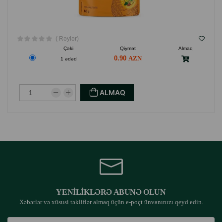
( Rəylər)
Çəki
Qiymət
Almaq
0.90
1 ədəd
ALMAQ
YENILIKLƏRƏ ABUNƏ OLUN
Xəbərlər və xüsusi təkliflər almaq üçün e-poçt ünvanınızı qeyd edin.