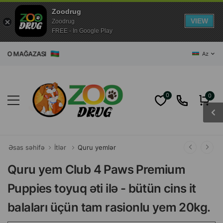
Zoodrug
VIEW
Zoodrug
FREE - In Google Play
AZASI
Az
0
0
Əsas səhifə
İtlər
Quru yemlər
Quru yem Club 4 Paws Premium
Puppies toyuq əti ilə - bütün cins it
balaları üçün tam rasionlu yem 20kg.