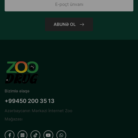
ABUNƏ OL
Bizimlə əlaqə
+99450 200 35 13
Azərbaycanın Mərkəzi İnternet Zoo
Mağazası