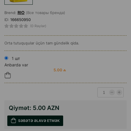
RIO
Brend:
(Все товары бренда)
ID:
166650950
(0 Rəylər)
Orta tutuquşular üçün tam gündəlik qida.
1 шт
Anbarda var
5.00 ₼
Qiymət:
5.00 AZN
SƏBƏTƏ ƏLAVƏ ETMƏK