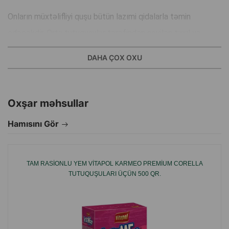
Onların müxtəlifliyi quşu bütün lazımi qidalarla təmin
edəcəkdir. Orta tutuquşular tərəfindən sevilən taxıl və
toxumları ehtiva edir.
DAHA ÇOX OXU
RIO - parlaq, aktiv, enerjili quşlar üçün!
Bir tutuquşu necə təsəvvür edirsiniz? Enerjili, parlaq,
Oxşar məhsullar
rəngarəng... RIO brendi eynidir – o, şən tüklü ev heyvanının
Hamısını Gör
və sahibinin evinə sevinc gətirir. RIO məhsullarına ən yaxşı
taxıllar, toxumlar, meyvələr, qoz-fındıq, tərəvəzlər, nadir
meyvələr və s. daxildir.
TAM RASIONLU YEM VITAPOL KARMEO PREMIUM CORELLA
TUTUQUŞULARI ÜÇÜN 500 QR.
Lələkli bir ev heyvanının sağlamlığının ən vacib
komponentləri sahibinin yaxşı əhval-ruhiyyəsi və diqqətidir.
Məhz buna görə də RIO brendinin geniş çeşidinə təkcə