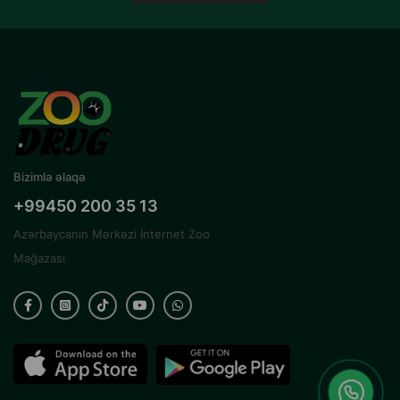
Bizimlə əlaqə
+99450 200 35 13
Azərbaycanın Mərkəzi İnternet Zoo
Mağazası