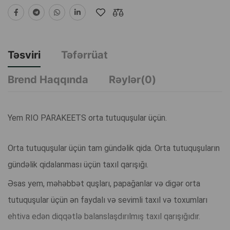
Təsviri
Təfərrüat
Brend Haqqında
Rəylər(0)
Yem RIO PARAKEETS orta tutuquşular üçün.
Orta tutuquşular üçün tam gündəlik qida. Orta tutuquşuların
gündəlik qidalanması üçün taxıl qarışığı.
Əsas yem, məhəbbət quşları, papağanlar və digər orta
tutuquşular üçün ən faydalı və sevimli taxıl və toxumları
ehtiva edən diqqətlə balanslaşdırılmış taxıl qarışığıdır.