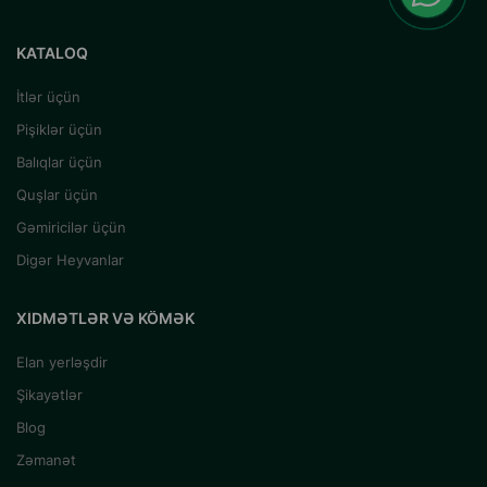
KATALOQ
İtlər üçün
Pişiklər üçün
Balıqlar üçün
Quşlar üçün
Gəmiricilər üçün
Digər Heyvanlar
XIDMƏTLƏR VƏ KÖMƏK
Elan yerləşdir
Şikayətlər
Blog
Zəmanət