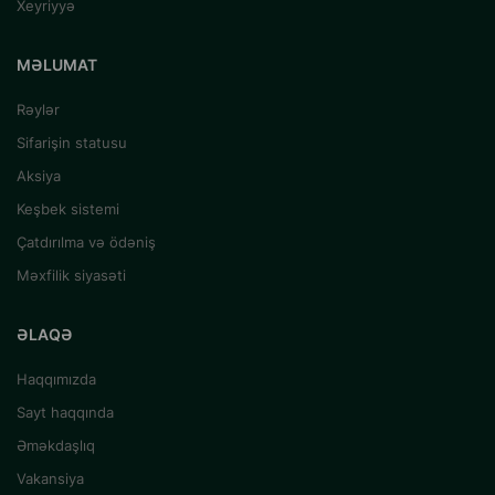
Xeyriyyə
MƏLUMAT
Rəylər
Sifarişin statusu
Aksiya
Keşbek sistemi
Çatdırılma və ödəniş
Məxfilik siyasəti
ƏLAQƏ
Haqqımızda
Sayt haqqında
Əməkdaşlıq
Vakansiya