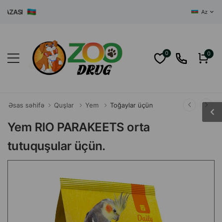
ASI
Az
0
0
Əsas səhifə
Quşlar
Yem
Toğaylar üçün
Yem RIO PARAKEETS orta
tutuquşular üçün.