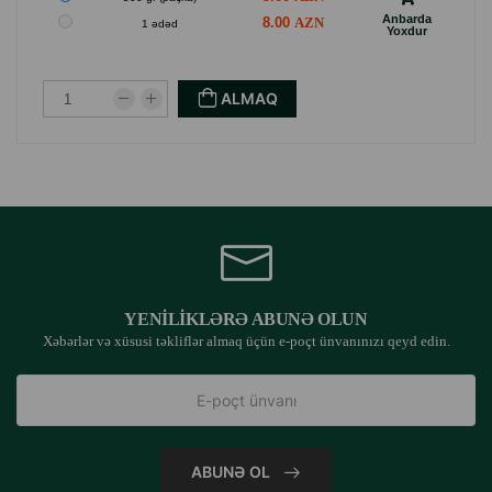
birləşdirilməlidir. Unutmayın ki, molting dövründə quş xüsusi
Anbarda
8.00
1 ədəd
Yoxdur
qidalanma rejiminə ehtiyac duyur (molting dövründə
parakeets üçün RIO istifadə edin).
ALMAQ
İstehsalçı ölkə: Rusiya.
YENILIKLƏRƏ ABUNƏ OLUN
Xəbərlər və xüsusi təkliflər almaq üçün e-poçt ünvanınızı qeyd edin.
ABUNƏ OL