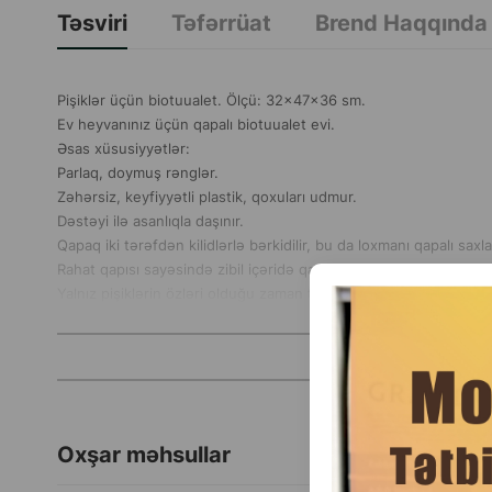
Təsviri
Təfərrüat
Brend Haqqında
Pişiklər üçün biotuualet. Ölçü: 32x47x36 sm.
Ev heyvanınız üçün qapalı biotuualet evi.
Əsas xüsusiyyətlər:
Parlaq, doymuş rənglər.
Zəhərsiz, keyfiyyətli plastik, qoxuları udmur.
Dəstəyi ilə asanlıqla daşınır.
Qapaq iki tərəfdən kilidlərlə bərkidilir, bu da loxmanı qapalı saxl
Rahat qapısı sayəsində zibil içəridə qalır.
Yalnız pişiklərin özləri olduğu zaman təbii ehtiyaclarını ödəmək
Oxşar məhsullar