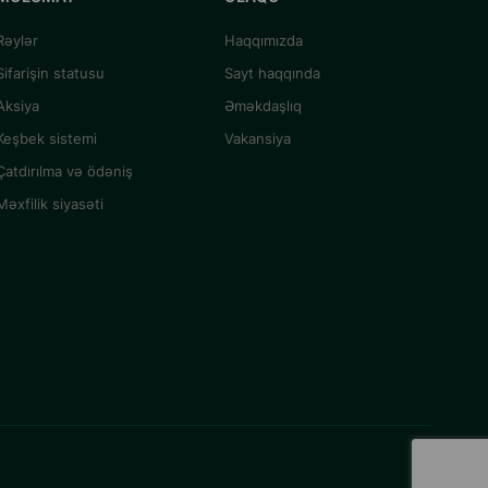
Rəylər
Haqqımızda
Sifarişin statusu
Sayt haqqında
Aksiya
Əməkdaşlıq
Keşbek sistemi
Vakansiya
Çatdırılma və ödəniş
Məxfilik siyasəti