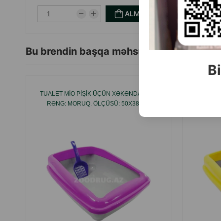
ALMAQ
Bu brendin başqa məhsulları
Bi
TUALET MIO PIŞIK ÜÇÜN XƏKƏNDAZ ILƏ.
TUALET 
RƏNG: MORUQ. ÖLÇÜSÜ: 50X38 SM.
RƏNG: B