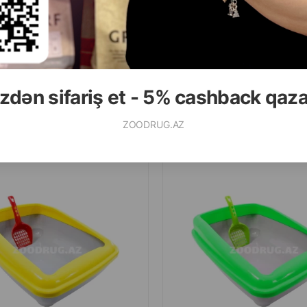
ALMAQ
Ham
zdən sifariş et - 5% cashback qaz
ZOODRUG.AZ
MIO PIŞIK ÜÇÜN XƏKƏNDAZ ILƏ.
TUALET MIO PIŞIK ÜÇÜN XƏKƏ
ƏNÖVŞƏYI. ÖLÇÜSÜ: 50X38 SM.
RƏNG: AÇIQ YAŞIL. ÖLÇÜSÜ: 5