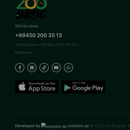
Bizimlə əlaqə
+99450 200 35 13
Azərbaycanın Mərkəzi İnternet Zoo
Mağazası
Developed by
scorpion.az
© 2022 Zoodrug.az. B