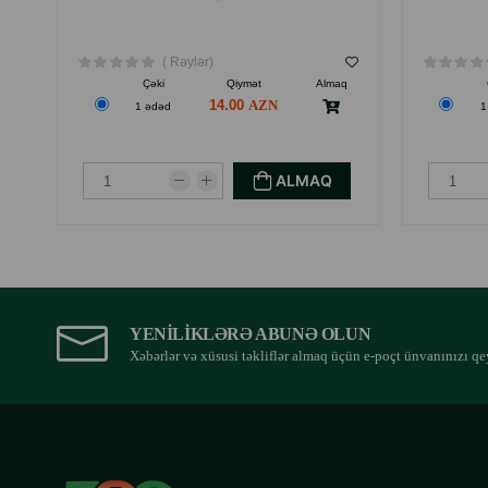
( Rəylər)
Çəki
Qiymət
Almaq
14.00
1 ədəd
1
ALMAQ
YENILIKLƏRƏ ABUNƏ OLUN
Xəbərlər və xüsusi təkliflər almaq üçün e-poçt ünvanınızı qe