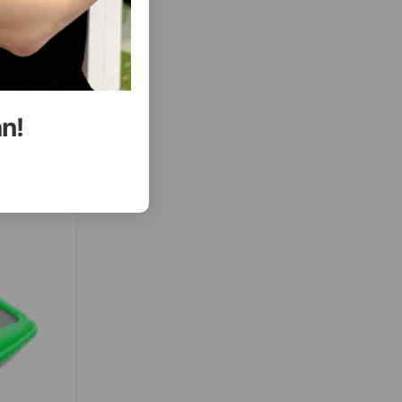
ALMAQ
ALMAQ
ısını Gör
an!
NDAZ ILƏ.
TUALET XƏKƏNDAZ ILƏ PIŞIKLƏR ÜÇÜN.
0X38 SM.
RƏNG: MAVI. ÖLÇÜSÜ: 50X38 SM.