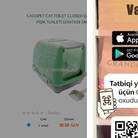
CADOPET CAT TOILET CLOSED QAPALI
SAVIC 
PIŞIK TUALETI 32X47X36 SM
( Rəylər)
Çəki
Qiymət
Almaq
30.00
1 ədəd
1