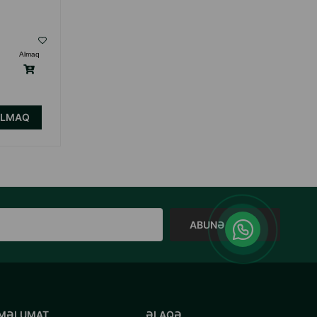
( Rəylər)
Almaq
Çəki
Qiymət
Almaq
14.00
1 ədəd
ALMAQ
ALMAQ
ABUNƏ OL
MƏLUMAT
ƏLAQƏ