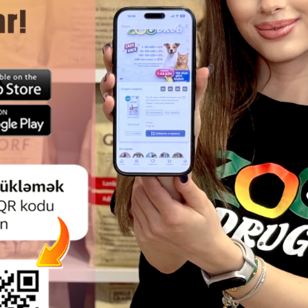
NESTOR QAPALI PIŞIK TUALETI -
PIŞIK TUALETI ÜÇÜN PLASTI
56X39X38,5 SM
NUNBELL
( Rəylər)
( Rəylər)
Çəki
Qiymət
Almaq
Çəki
Qiymət
54.00
3.90
 ədəd
1 ədəd