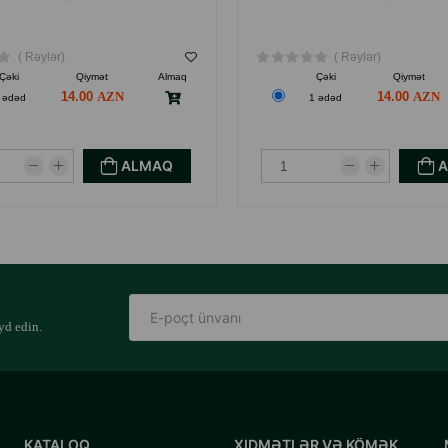
( Rəylər)
( Rəylər)
Çəki
Qiymət
Almaq
Çəki
Qiymət
14.00
14.00
 ədəd
1 ədəd
ALMAQ
yd edin.
KATALOQ
XIDMƏTLƏR VƏ KÖMƏK