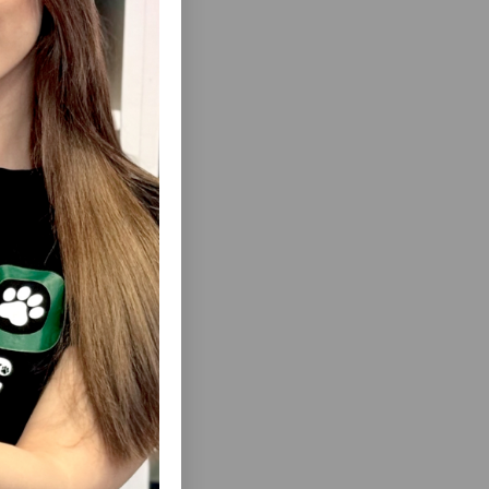
K KÜRƏK
STEFANPLAST CATHY CLEVER & SMART
BIOTUUALET, QAPALI PIŞIK BIOTUUALETI,
BOZ
( Rəylər)
Almaq
Çəki
Qiymət
Almaq
98.00
1 ədəd