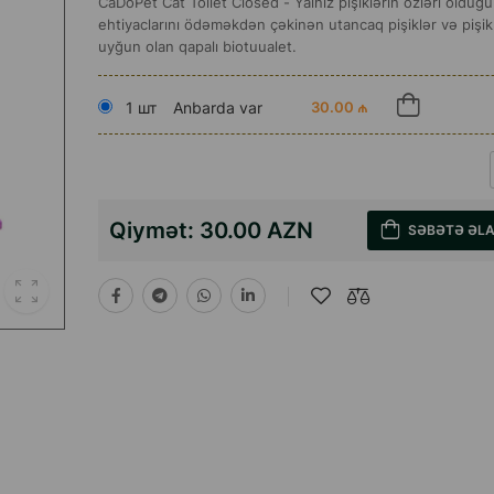
CaDoPet Cat Toilet Closed - Yalnız pişiklərin özləri olduğ
ehtiyaclarını ödəməkdən çəkinən utancaq pişiklər və pişik
uyğun olan qapalı biotuualet.
1 шт
Anbarda var
30.00 ₼
Qiymət:
30.00 AZN
SƏBƏTƏ ƏL