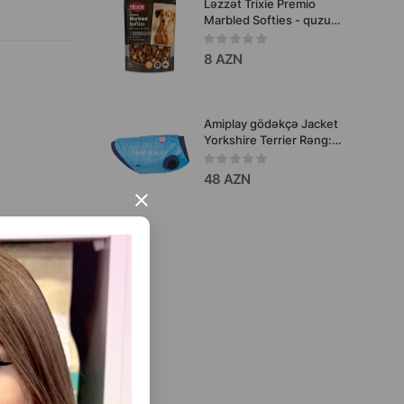
Ləzzət Trixie Premio
Marbled Softies - quzu
əti və balıq ilə itlər üçün
zərif ətli kubiklər 100 qr
8 AZN
#31604.
Amiplay gödəkçə Jacket
Yorkshire Terrier Rəng:
Mavi. Ölçülər: g 29 sm. b
32-36 sm. d 46-50 sm.
48 AZN
Məhsul kodu: 254886.
×
ısını Gör