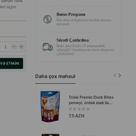
u zaman təbii
ləri üçün
Bonus Proqramı
Hər alış verişinizdə bizdən bonus
qazanın
Sürətli Çatdırılma
Baki daxilində 10 manatadək
sifarişdə! Azərbaycan üzrə ekspress
çatdırılma!
AVƏ ETMƏK
Daha çox məhsul
Trixie Premio Duck Bites
yeməyi, ördək dadı ilə
itlər üçün 80 qr.
7.5 AZN