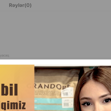
Rəylər(0)
ayacaq.
dən çəkinən utancaq pişiklər və pişikləri üçün uyğundur.
DAHA ÇOX OXU
Ham