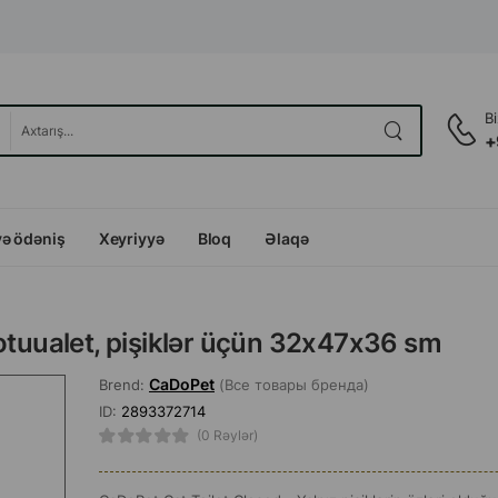
B
+
və ödəniş
Xeyriyyə
Bloq
Əlaqə
iotuualet, pişiklər üçün 32x47x36 sm
CaDoPet
Brend:
(Все товары бренда)
ID:
2893372714
(0 Rəylər)