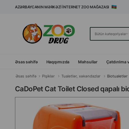
AZƏRBAYCANIN MƏRKƏZI İNTERNET ZOO MAĞAZASI
Əsas səhifə
Haqqımızda
Məhsullar
Çatdırılma 
Əsas səhifə
Pişiklər
Tualetlər, xəkəndazlar
Biotualetlər
CaDoPet Cat Toilet Closed qapalı b