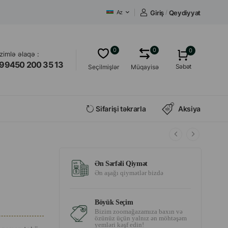
Giriş
/
Qeydiyyat
Az
0
0
0
izimlə əlaqə :
99450 200 35 13
Səbət
Seçilmişlər
Müqayisə
Sifarişi təkrarla
Aksiya
Ən Sərfəli Qiymət
Ən aşağı qiymətlər bizdə
Böyük Seçim
Bizim zoomağazamıza baxın və
özünüz üçün yalnız ən möhtəşəm
yemləri kəşf edin!