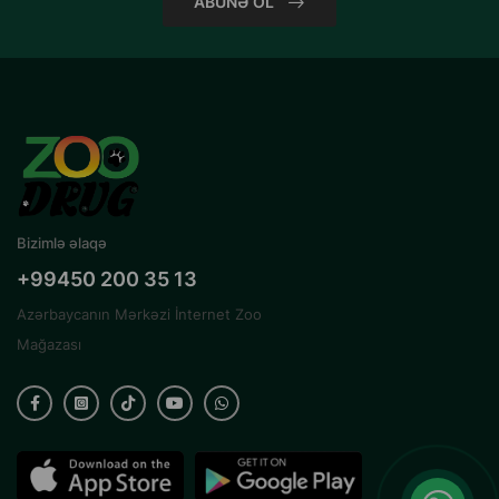
ABUNƏ OL
Bizimlə əlaqə
+99450 200 35 13
Azərbaycanın Mərkəzi İnternet Zoo
Mağazası