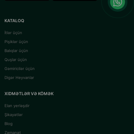
KATALOQ
İtlər üçün
Pişiklər üçün
Balıqlar üçün
Quşlar üçün
Gəmiricilər üçün
Digər Heyvanlar
XIDMƏTLƏR VƏ KÖMƏK
Elan yerləşdir
Şikayətlər
Blog
Zəmanət