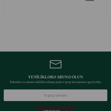
Yoxdur
YENILIKLƏRƏ ABUNƏ OLUN
Xəbərlər və xüsusi təkliflər almaq üçün e-poçt ünvanınızı qeyd edin.