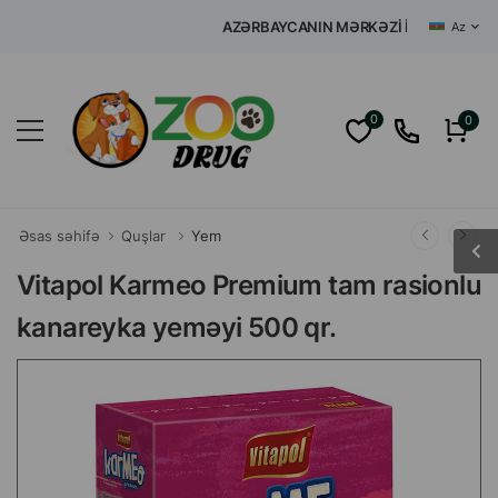
AZƏRBAYCANIN MƏRKƏZI İNTERNET Z
Az
0
0
Əsas səhifə
Quşlar
Yem
Vitapol Karmeo Premium tam rasionlu
kanareyka yeməyi 500 qr.