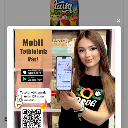
×
( Rəylər)
Çəki
Qiymət
Almaq
8.50
1 kg (paçka)
ALMAQ
Bu brendin başqa məhsulları