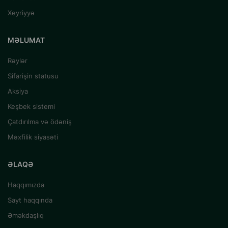
Xeyriyyə
MƏLUMAT
Rəylər
Sifarişin statusu
Aksiya
Keşbek sistemi
Çatdırılma və ödəniş
Məxfilik siyasəti
ƏLAQƏ
Haqqımızda
Sayt haqqında
Əməkdaşlıq