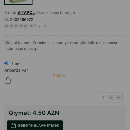
VITAPOL
Brend:
(Все товары бренда)
ID:
5402266972
(0 Rəylər)
Vitapol Karmeo Premium - kanareykaların gündəlik qidalanması
üçün əsas qarışıq.
1 шт
Anbarda var
4.50 ₼
Qiymət:
4.50 AZN
SƏBƏTƏ ƏLAVƏ ETMƏK