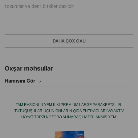
toxumlar və dənli bitkilər daxildir.
3 növ darıya əlavə olaraq, qarışıq həmçinin kanareyka
toxumları ehtiva edir ki, bu da udulur və tutuquşular üçün
DAHA ÇOX OXU
dadlıdır.
Kətan toxumlarının əlavə edilməsi həzm sistemi və xəzin
parıltısı üçün faydalıdır.
Oxşar məhsullar
Yem, yağlı bitkilərin, günəbaxan toxumlarının cəmi 0,5
Hamısını Gör
miqdarını ehtiva edir, müxtəliflik və dad üçün.
TAM RASIONLU YEM KIKI PREMIUM LARGE PARAKEETS - IRI
İstehsalçı ölkə: Polşa.
TUTUQUŞULAR ÜÇÜN ONLARIN QIDA EHTIYACLARI VƏ AKTIV
HƏYAT TƏRZI NƏZƏRƏ ALINARAQ HAZIRLANMIŞ YEM.