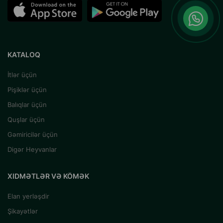
KATALOQ
İtlər üçün
Pişiklər üçün
Balıqlar üçün
Quşlar üçün
Gəmiricilər üçün
Digər Heyvanlar
XIDMƏTLƏR VƏ KÖMƏK
Elan yerləşdir
Şikayətlər