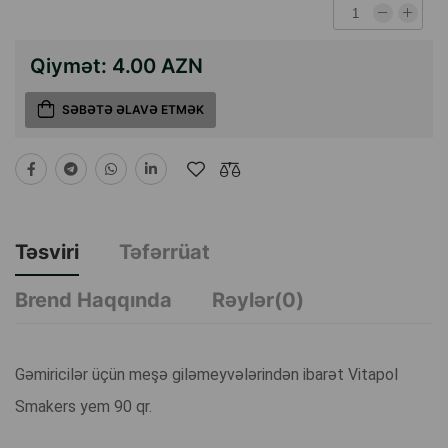
Qiymət:
4.00 AZN
SƏBƏTƏ ƏLAVƏ ETMƏK
Təsviri
Təfərrüat
Brend Haqqında
Rəylər(0)
Gəmiricilər üçün meşə giləmeyvələrindən ibarət Vitapol
Smakers yem 90 qr.