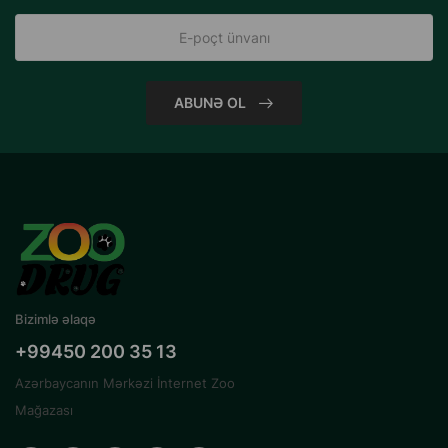
ABUNƏ OL
Bizimlə əlaqə
+99450 200 35 13
Azərbaycanın Mərkəzi İnternet Zoo
Mağazası