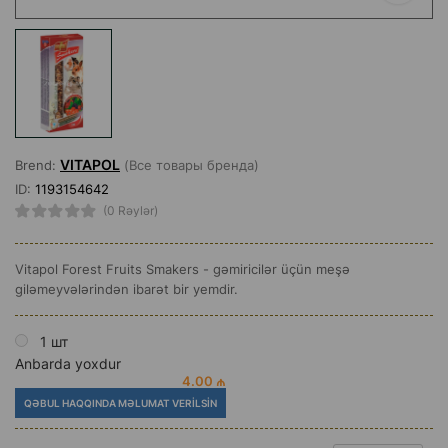
VITAPOL
Brend:
(Все товары бренда)
ID:
1193154642
(0 Rəylər)
Vitapol Forest Fruits Smakers - gəmiricilər üçün meşə
giləmeyvələrindən ibarət bir yemdir.
1 шт
Anbarda yoxdur
4.00 ₼
QƏBUL HAQQINDA MƏLUMAT VERILSIN