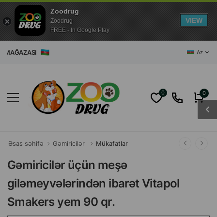
Zoodrug
VIEW
Zoodrug
FREE - In Google Play
AĞAZASI
Az
0
0
Əsas səhifə
Gəmiricilər
Mükafatlar
Gəmiricilər üçün meşə
giləmeyvələrindən ibarət Vitapol
Smakers yem 90 qr.