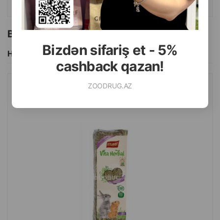
Bu brendin başqa məhsulları
Bizdən sifariş et - 5%
Hamısını Gör
cashback qazan!
ZOODRUG.AZ
ÇƏMƏN VİTAPOL GƏMIRICILƏR VƏ DOVŞANLAR ÜÇÜN (500
QR)