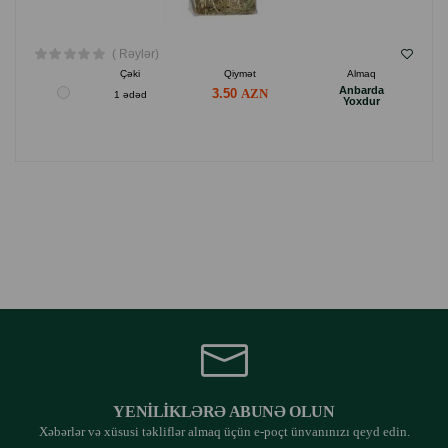
( Rəylər)
Çəki
Qiymət
Almaq
Anbarda
3.50
1 ədəd
Yoxdur
YENILIKLƏRƏ ABUNƏ OLUN
Xəbərlər və xüsusi təkliflər almaq üçün e-poçt ünvanınızı qeyd edin.