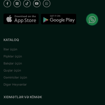
KATALOQ
İtlər üçün
Pişiklər üçün
Balıqlar üçün
Quşlar üçün
Gəmiricilər üçün
Digər Heyvanlar
XIDMƏTLƏR VƏ KÖMƏK