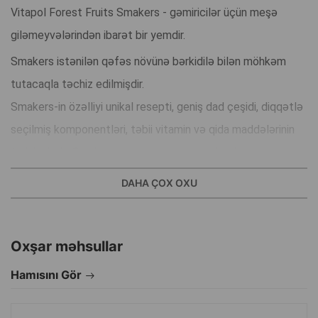
Vitapol Forest Fruits Smakers - gəmiricilər üçün meşə
giləmeyvələrindən ibarət bir yemdir.
Smakers istənilən qəfəs növünə bərkidilə bilən möhkəm
tutacaqla təchiz edilmişdir.
Smakers-in özəlliyi unikal resepti, geniş dad çeşidi, diqqətlə
seçilmiş komponentləri, təbii vitamin və qida maddələrinin
tərkibi ilədir. Smakers əsas menyunu şaxələndirir və eyni
zamanda dəyərli bir enerji mənbəyidir!
DAHA ÇOX OXU
Gəmiricilərin gündəlik rasionunu mükəmməl şəkildə
tamamlayır.
Qəfəslərin hər hansı bir növünə bərkidilə bilən möhkəm
Oxşar məhsullar
tutacağı ilə təchiz edilmişdir.
Hamısını Gör
İynəgül - bu C vitamini, həmçinin A, B1, B2, E, K vitaminləri,
flavonoidlər, tanin və üzvi turşularla zəngindir; Rowan