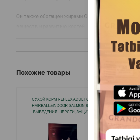
Он также обогащен жирами Омега-3 и необходимы
веществ и развитию костей.
Особености:
Здоровое и правильное развитие.
Крепкая иммунная система.
Комфортное пищеварение.
Похожие товары
Продуцирование молока.
Страна производитель: Турция.
СУХОЙ КОРМ REFLEX ADULT CAT
СУХОЙ 
HAIRBALL&INDOOR SALMON ДЛЯ
CAT STE
ВЫВЕДЕНИЯ ШЕРСТИ, ЗАЩИТА
КА
ЖЕЛУДОЧНО-КИШЕЧНОГО ТРАКТА И
СТЕРИЛ
МОЧЕПОЛОВОЙ СИСТЕМЫ У ВЗРОСЛЫХ
КОШЕК СО ВКУСОМ ЛОСОСЯ.