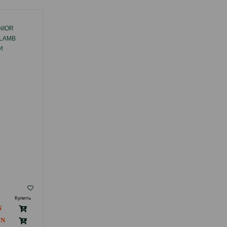
NIOR
СУХОЙ КОРМ REFLEX ADULT CAT
LAMB
HAIRBALL&INDOOR SALMON ДЛЯ
И
ВЫВЕДЕНИЯ ШЕРСТИ, ЗАЩИТА
ЩЕНКОВ
ЖЕЛУДОЧНО-КИШЕЧНОГО ТРАКТА И
ОД СО
МОЧЕПОЛОВОЙ СИСТЕМЫ У ВЗРОСЛЫХ
КОШЕК СО ВКУСОМ ЛОСОСЯ.
( Отзывы)
Купить
Масса
Цена
Купить
8.50
Кг (на развес)
126.00
15 кг (мешок)