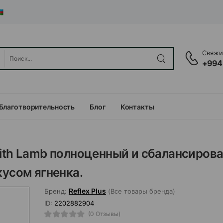
Свяжит
+994
Благотворительность
Блог
Контакты
 with Lamb полноценный и сбалансиров
кусом ягненка.
Reflex Plus
Бренд:
(Все товары бренда)
ID:
2202882904
(0 Отзывы)