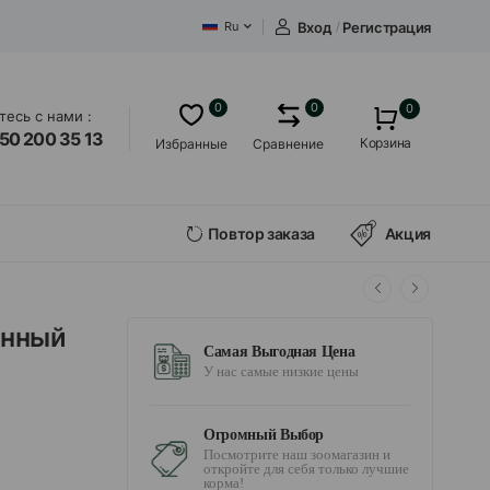
Вход
/
Регистрация
Ru
0
0
0
есь с нами :
50 200 35 13
Корзина
Избранные
Сравнение
Повтор заказа
Акция
анный
Самая Выгодная Цена
У нас самые низкие цены
Огромный Выбор
Посмотрите наш зоомагазин и
откройте для себя только лучшие
корма!