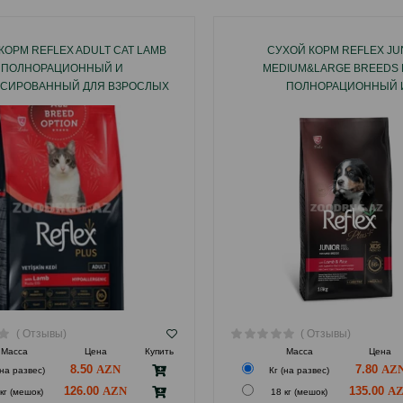
КОРМ REFLEX ADULT CAT LAMB
СУХОЙ КОРМ REFLEX JU
ПОЛНОРАЦИОННЫЙ И
MEDIUM&LARGE BREEDS 
СИРОВАННЫЙ ДЛЯ ВЗРОСЛЫХ
ПОЛНОРАЦИОННЫЙ 
ШЕК СО ВКУСОМ ЯГНЕНКА.
СБАЛАНСИРОВАННЫЙ ДЛЯ 
СРЕДНИХ И КРУПНЫХ ПОР
ВКУСОМ ЯГНЕНКА.
( Отзывы)
( Отзывы)
Масса
Цена
Купить
Масса
Цена
8.50
7.80
(на развес)
Кг (на развес)
126.00
135.00
кг (мешок)
18 кг (мешок)