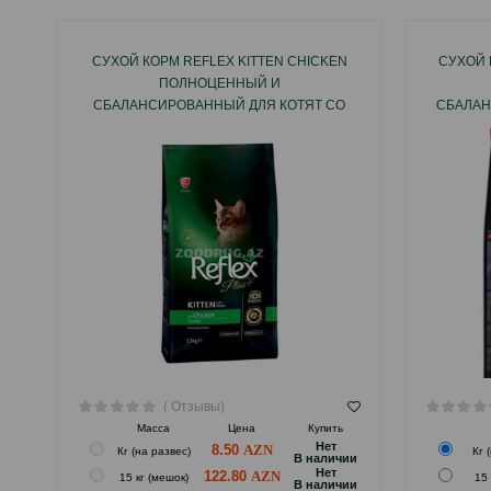
СУХОЙ КОРМ REFLEX KITTEN CHICKEN
СУХОЙ 
ПОЛНОЦЕННЫЙ И
СБАЛАНСИРОВАННЫЙ ДЛЯ КОТЯТ СО
СБАЛАН
ВКУСОМ КУРИЦЫ.
КО
( Отзывы)
Масса
Цена
Купить
Hет
8.50
Кг (на развес)
Кг 
B наличии
Hет
122.80
15 кг (мешок)
15 
B наличии