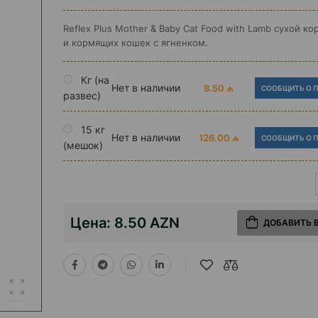
Reflex Plus Mother ​​&​​ Baby Cat Food with Lamb сухой к
и кормящих кошек с ягненком.
Кг (на
Нет в наличии
8.50 ₼
СООБЩИТЬ О 
развес)
15 кг
Нет в наличии
126.00 ₼
СООБЩИТЬ О 
(мешок)
Цена:
8.50 AZN
ДОБАВИТЬ 