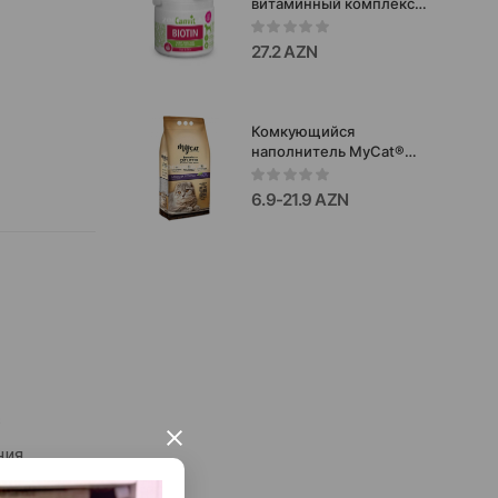
витаминный комплекс
для собак,
разработанный для
27.2 AZN
укрепления кожи и
восстановления
шерсти. 100gr
Комкующийся
наполнитель MyCat®
для кошачьего туалета
с ароматом лаванды
6.9-21.9 AZN
с
×
ния