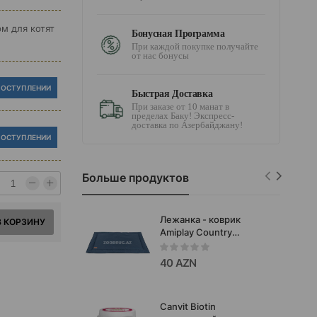
орм для котят
Бонусная Программа
При каждой покупке получайте
от нас бонусы
ПОСТУПЛЕНИИ
Быстрая Доставка
При заказе от 10 манат в
пределах Баку! Экспресс-
доставка по Азербайджану!
ПОСТУПЛЕНИИ
Больше продуктов
Лежанка - коврик
В КОРЗИНУ
Amiplay Country​
водонепроницаемый.
Цвет: Синий. Размер: L.
40 AZN
82x60 см. Код товара:
126340.
Canvit Biotin