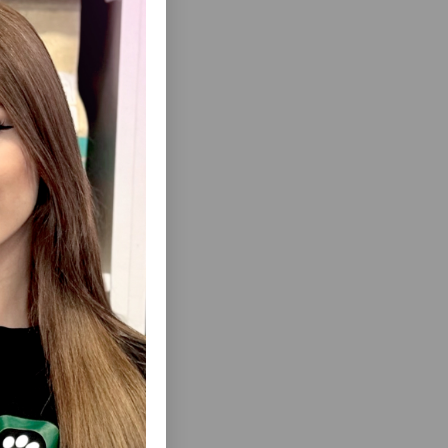
ому обмену
еть Все
ICAT -
СУХОЙ КОРМ ACANA CAT PROTEIN
GRASSLANDS HOLISTIC
ОН ДЛЯ
HYPOALLERGENIC ПОЛНОРАЦИОННОЕ
ИТЕЛЬНЫМ
ПИТАНИЕ СО ВКУСОМ
Г.
УТКИ,КУРИЦЫ,ИНДЕЙКИ,ПЕРЕПЕЛКИ И
СВЕЖЕВЫЛОВЛЕННАЯ РЫБА ДЛЯ
ВЗРОСЛЫХ КОШЕК #714697.