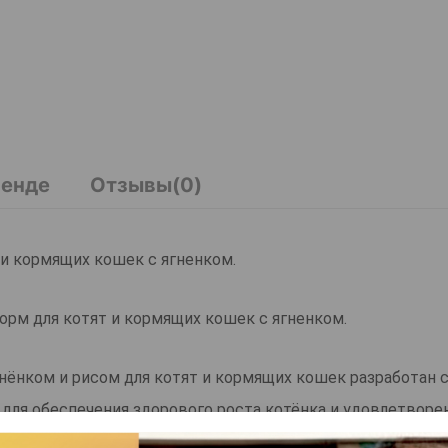
ренде
Отзывы(0)
т и кормящих кошек с ягненком.
ой корм для котят и кормящих кошек с ягненком.
нёнком и рисом для котят и кормящих кошек разработан 
для обеспечения здорового роста котёнка и удовлетворе