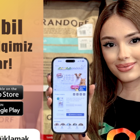
ми минералами и витаминами, способствующими здоров
ЧИТАТЬ ДАЛЬШЕ
Смотр
КОРМ PURINA PROPLAN ADULT
СУХОЙ КОРМ JOSERA SENS
RILISED RABBIT ДЛЯ ВЗРОСЛЫХ
ПОЛНОРАЦИОННЫЙ
СТРИРОВАННЫХ КОТОВ И
СБАЛАНСИРОВАННЫЙ РАЦИ
ИЗОВАННЫХ КОШЕК СО ВКУСОМ
ВЗРОСЛЫХ КОШЕК С ЧУВСТВ
КРОЛИКА #6486.
ПИЩЕВАРЕНИЕМ 10 К