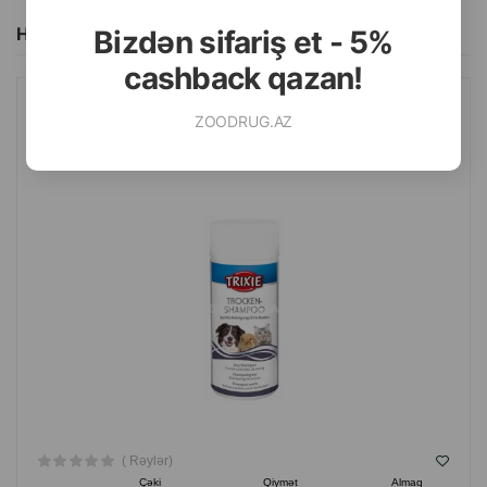
Hamısını Gör
Bizdən sifariş et - 5%
cashback qazan!
QURU ŞAMPUN TRIXIE ITLƏR, PIŞIKLƏR VƏ DIGƏR KIÇIK
ZOODRUG.AZ
HEYVANLAR ÜÇÜN 100 QR.
( Rəylər)
Çəki
Qiymət
Almaq