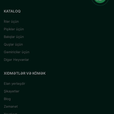
KATALOQ
İtlər üçün
Pişiklər üçün
Balıqlar üçün
Quşlar üçün
Gəmiricilər üçün
Digər Heyvanlar
XIDMƏTLƏR VƏ KÖMƏK
Elan yerləşdir
Şikayətlər
Blog
Zəmanət