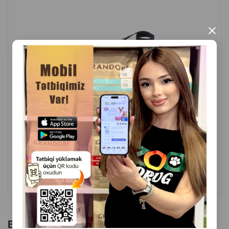
vacibdir.
Trixie Premium Lead green qayışı, itinə gəzintilər və
×
məşqlər zamanı hərəkət azadlığı və rahatlıq təmin etmək
istəyən, lakin onu itirmək riskinə düşmək istəməyən it
sahibləri üçün əla seçimdir.
İstehsalçı ölkə: Çin
( Rəylər)
Çəki
Qiymət
Almaq
5.40
1 ədəd
ALMAQ
Bu brendin başqa məhsulları