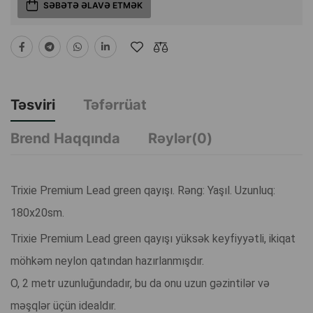
SƏBƏTƏ ƏLAVƏ ETMƏK
Təsviri
Təfərrüat
Brend Haqqında
Rəylər(0)
Trixie Premium Lead green qayışı. Rəng: Yaşıl. Uzunluq:
180x20sm.
Trixie Premium Lead green qayışı yüksək keyfiyyətli, ikiqat
möhkəm neylon qatından hazırlanmışdır.
O, 2 metr uzunluğundadır, bu da onu uzun gəzintilər və
məşqlər üçün idealdır.