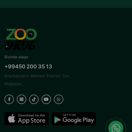
Bizimlə əlaqə
+99450 200 35 13
Azərbaycanın Mərkəzi İnternet Zoo
Mağazası