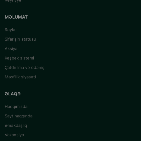
Xeyriyyə
MƏLUMAT
Rəylər
Sifarişin statusu
Aksiya
Keşbek sistemi
Çatdırılma və ödəniş
Məxfilik siyasəti
ƏLAQƏ
Haqqımızda
Sayt haqqında
Əməkdaşlıq
Vakansiya