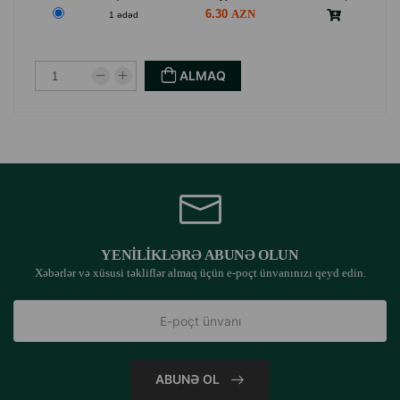
6.30
1 ədəd
ALMAQ
YENILIKLƏRƏ ABUNƏ OLUN
Xəbərlər və xüsusi təkliflər almaq üçün e-poçt ünvanınızı qeyd edin.
ABUNƏ OL