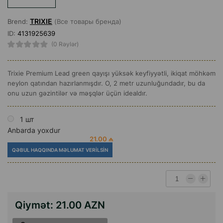
TRIXIE
Brend:
(Все товары бренда)
ID:
4131925639
(0 Rəylər)
Trixie Premium Lead green qayışı yüksək keyfiyyətli, ikiqat möhkəm
neylon qatından hazırlanmışdır. O, 2 metr uzunluğundadır, bu da
onu uzun gəzintilər və məşqlər üçün idealdır.
1 шт
Anbarda yoxdur
21.00 ₼
QƏBUL HAQQINDA MƏLUMAT VERILSIN
Qiymət:
21.00 AZN