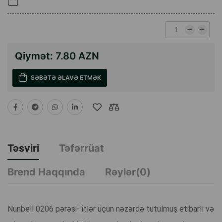
Qiymət:
7.80 AZN
SƏBƏTƏ ƏLAVƏ ETMƏK
Təsviri
Təfərrüat
Brend Haqqında
Rəylər(0)
Nunbell 0206 pərəsi- itlər üçün nəzərdə tutulmuş etibarlı və