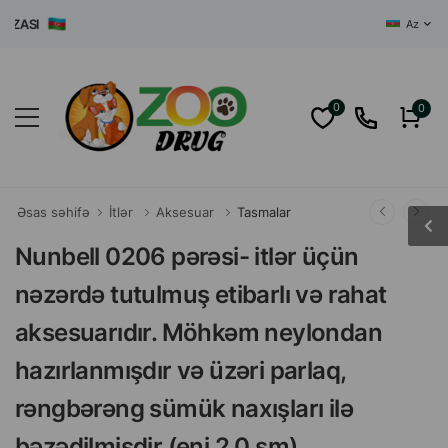
ASI
Az
0
0
Əsas səhifə
İtlər
Aksesuar
Tasmalar
Nunbell 0206 pərəsi- itlər üçün
nəzərdə tutulmuş etibarlı və rahat
aksesuarıdır. Möhkəm neylondan
hazırlanmışdır və üzəri parlaq,
rəngbərəng sümük naxışları ilə
bəzədilmişdir (eni 2.0 sm).