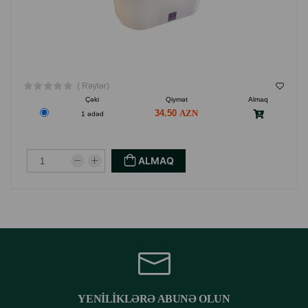
( Rəylər)
Çəki
Qiymət
Almaq
34.50
1 ədəd
ALMAQ
YENILIKLƏRƏ ABUNƏ OLUN