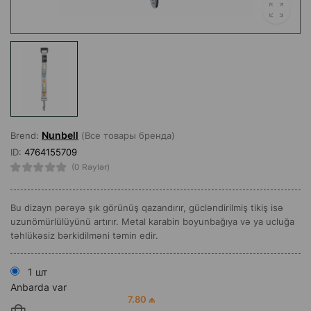
Nunbell
Brend:
(Все товары бренда)
ID:
4764155709
(0 Rəylər)
Bu dizayn pərəyə şık görünüş qazandırır, gücləndirilmiş tikiş isə
uzunömürlülüyünü artırır. Metal karabin boyunbağıya və ya ucluğa
təhlükəsiz bərkidilməni təmin edir.
1 шт
Anbarda var
7.80 ₼