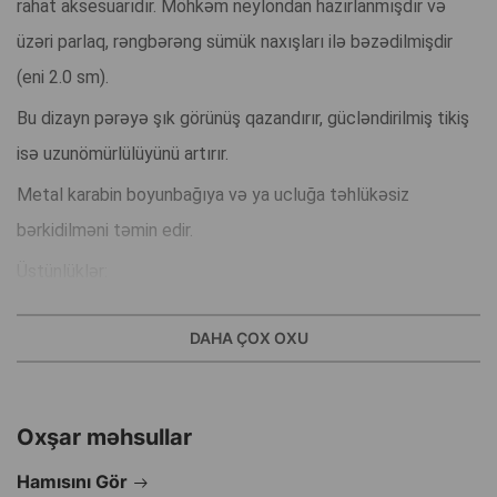
rahat aksesuarıdır. Möhkəm neylondan hazırlanmışdır və
üzəri parlaq, rəngbərəng sümük naxışları ilə bəzədilmişdir
(eni 2.0 sm).
Bu dizayn pərəyə şık görünüş qazandırır, gücləndirilmiş tikiş
isə uzunömürlülüyünü artırır.
Metal karabin boyunbağıya və ya ucluğa təhlükəsiz
bərkidilməni təmin edir.
Üstünlüklər:
Cırılmaya davamlı möhkəm neylon
DAHA ÇOX OXU
Etibarlı fiksasiya üçün metal karabin
Oxşar məhsullar
Parlaq və dekorativ dizayn
Hamısını Gör