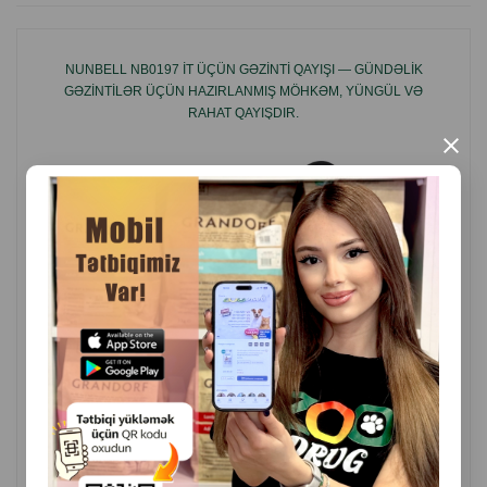
Yüngül, rahat və istifadəsi komfortlu
Müxtəlif cins itlər üçün uyğundur
NUNBELL NB0197 IT ÜÇÜN GƏZINTI QAYIŞI — GÜNDƏLIK
GƏZINTILƏR ÜÇÜN HAZIRLANMIŞ MÖHKƏM, YÜNGÜL VƏ
RAHAT QAYIŞDIR.
×
( Rəylər)
Çəki
Qiymət
Almaq
12.60
1 ədəd