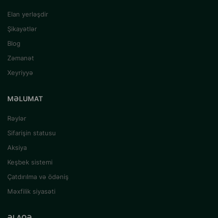
Elan yerləşdir
Şikayətlər
Blog
Zəmanət
Xeyriyyə
MƏLUMAT
Rəylər
Sifarişin statusu
Aksiya
Keşbek sistemi
Çatdırılma və ödəniş
Məxfilik siyasəti
ƏLAQƏ