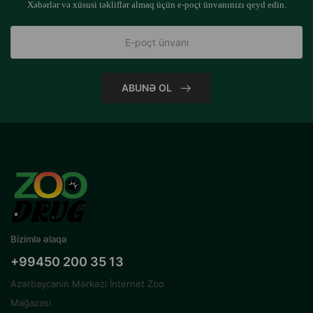
Xəbərlər və xüsusi təkliflər almaq üçün e-poçt ünvanınızı qeyd edin.
ABUNƏ OL
Bizimlə əlaqə
+99450 200 35 13
Azərbaycanın Mərkəzi İnternet Zoo
Mağazası