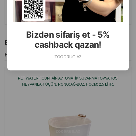
ALMAQ
Bizdən sifariş et - 5%
Bu brendin başqa məhsulları
cashback qazan!
Hamısını Gör
ZOODRUG.AZ
PET WATER FOUNTAIN AVTOMATIK SUVARMA FƏVVARƏSI
HEYVANLAR ÜÇÜN. RƏNG: AĞ-BOZ. HƏCM: 2.5 LITR.