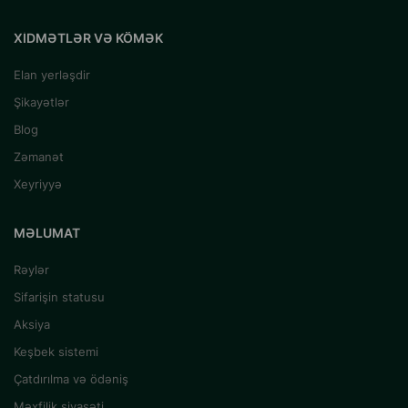
XIDMƏTLƏR VƏ KÖMƏK
Elan yerləşdir
Şikayətlər
Blog
Zəmanət
Xeyriyyə
MƏLUMAT
Rəylər
Sifarişin statusu
Aksiya
Keşbek sistemi
Çatdırılma və ödəniş
Məxfilik siyasəti