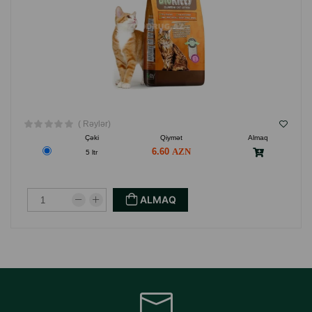
( Rəylər)
Çəki
Qiymət
Almaq
6.60
5 ltr
ALMAQ