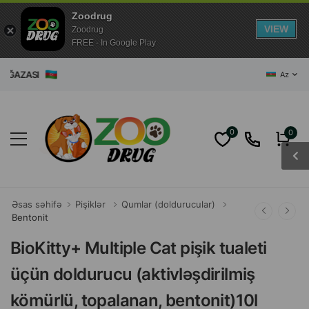
Zoodrug
VIEW
Zoodrug
FREE - In Google Play
ASI
Az
0
0
Əsas səhifə
Pişiklər
Qumlar (doldurucular)
Bentonit
BioKitty+ Multiple Cat pişik tualeti
üçün doldurucu (aktivləşdirilmiş
kömürlü, topalanan, bentonit)10l