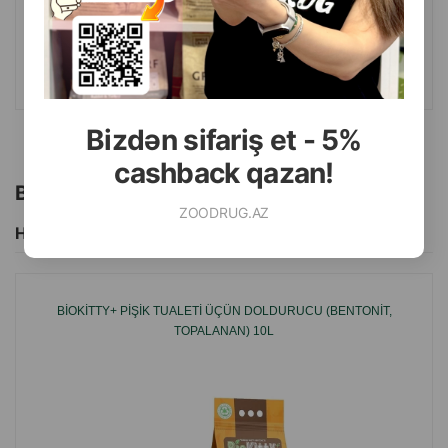
10 ltr
ALMAQ
Bizdən sifariş et - 5%
cashback qazan!
Bu brendin başqa məhsulları
ZOODRUG.AZ
Hamısını Gör
BIOKITTY+ PIŞIK TUALETI ÜÇÜN DOLDURUCU (BENTONIT,
TOPALANAN) 10L