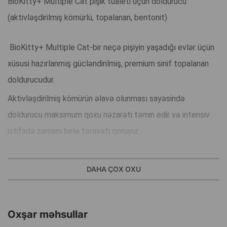
BioKitty+ Multiple Cat pişik tualeti üçün doldurucu
(aktivləşdirilmiş kömürlü, topalanan, bentonit)
BioKitty+ Multiple Cat-bir neçə pişiyin yaşadığı evlər üçün
xüsusi hazırlanmış gücləndirilmiş, premium sinif topalanan
doldurucudur.
Aktivləşdirilmiş kömürün əlavə olunması sayəsində
doldurucu maksimum qoxu nəzarəti təmin edir və intensiv
istifadə zamanı belə təravəti qoruyur.
Ağ bentonit nəmi sürətlə udur və təmizliyi asanlaşdıran
möhkəm topalar əmələ gətirir.
DAHA ÇOX OXU
Aşağı tozlanma səviyyəsinə malik formula bütün pişik
cinsləri üçün, o cümlədən həssas pişiklər üçün uyğundur.
Oxşar məhsullar
Üstünlüklər: