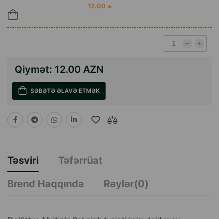
12.00 ₼
Qiymət:
12.00 AZN
SƏBƏTƏ ƏLAVƏ ETMƏK
Təsviri
Təfərrüat
Brend Haqqında
Rəylər(0)