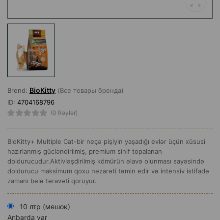
BioKitty
Brend:
(Все товары бренда)
ID:
4704168796
(0 Rəylər)
BioKitty+ Multiple Cat-bir neçə pişiyin yaşadığı evlər üçün xüsusi
hazırlanmış gücləndirilmiş, premium sinif topalanan
doldurucudur.Aktivləşdirilmiş kömürün əlavə olunması sayəsində
doldurucu maksimum qoxu nəzarəti təmin edir və intensiv istifadə
zamanı belə təravəti qoruyur.
10 лтр (мешок)
Anbarda var