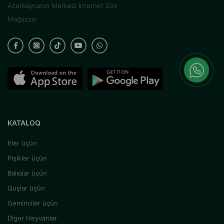
Azərbaycanın Mərkəzi İnternet Zoo
Mağazası
KATALOQ
İtlər üçün
Pişiklər üçün
Balıqlar üçün
Quşlar üçün
Gəmiricilər üçün
Digər Heyvanlar