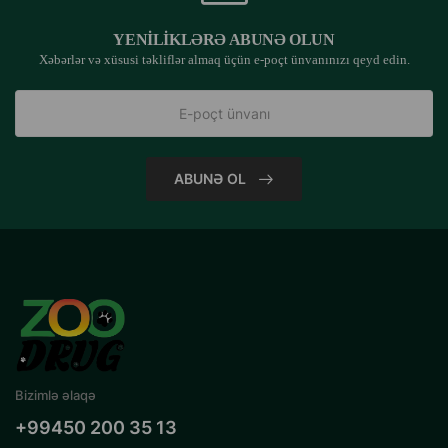
YENILIKLƏRƏ ABUNƏ OLUN
Xəbərlər və xüsusi təkliflər almaq üçün e-poçt ünvanınızı qeyd edin.
ABUNƏ OL
Bizimlə əlaqə
+99450 200 35 13