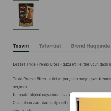
Təsviri
Təfərrüat
Brend Haqqında
Ləzzət Trixie Premio Bites - quzu əti ilə itlər üçün dadlı 
Trixie Premio Bites - ətirli ət parçaları məşq gəzinti za
seçimdir.
Kompakt ölçüsü sayəsində ləzzəti özünüzlə rahat götür
Quzu ətinin zərif dadı qəlyanaltını hətta seçici itlər üçü
kömək edir.