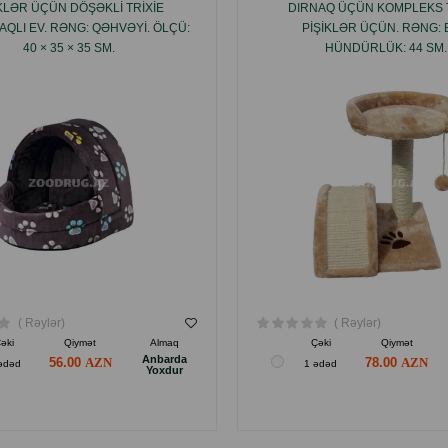
IKLƏR ÜÇÜN DÖŞƏKLI TRIXIE
DIRNAQ ÜÇÜN KOMPLEKS T
QLI EV. RƏNG: QƏHVƏYI. ÖLÇÜ:
PIŞIKLƏR ÜÇÜN. RƏNG: 
40 × 35 × 35 SM.
HÜNDÜRLÜK: 44 SM.
( Rəylər)
( Rəylər)
əki
Qiymət
Almaq
Çəki
Qiymət
Anbarda
56.00
78.00
ədəd
1 ədəd
Yoxdur