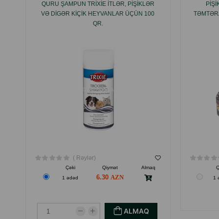
QURU ŞAMPUN TRIXIE ITLƏR, PIŞIKLƏR
PIŞ
VƏ DIGƏR KIÇIK HEYVANLAR ÜÇÜN 100
TƏMTƏRA
QR.
( Rəylər)
Çəki
Qiymət
Almaq
Ç
6.30
1 ədəd
1 
ALMAQ