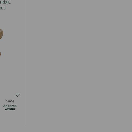
RIXIE
KASA TRIXIE KERAMIK. RƏNG: AĞ-BOZ.
BEJ.
HƏCMI: 600 ML.
( Rəylər)
Almaq
Çəki
Qiymət
Almaq
Anbarda
Anbarda
14.00
1 ədəd
Yoxdur
Yoxdur