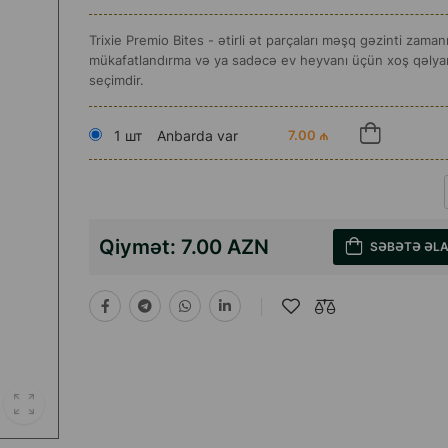
Trixie Premio Bites - ətirli ət parçaları məşq gəzinti zaman
mükafatlandırma və ya sadəcə ev heyvanı üçün xoş qəlyana
seçimdir.
1 шт
Anbarda var
7.00 ₼
Qiymət:
7.00 AZN
SƏBƏTƏ ƏL