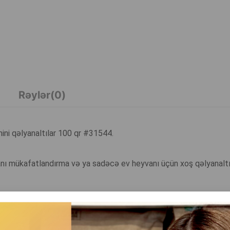
Rəylər(0)
mini qəlyanaltılar 100 qr #31544.
manı mükafatlandırma və ya sadəcə ev heyvanı üçün xoş qəlyanaltı 
mək və hər gün istifadə etmək mümkündür.
n də xüsusilə cəlbedici edir rahat forma isə porsiyanı asan şəkild