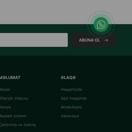
ABUNƏ OL
MƏLUMAT
ƏLAQƏ
Rəylər
Haqqımızda
Sifarişin statusu
Sayt haqqında
Aksiya
Əməkdaşlıq
Keşbek sistemi
Vakansiya
Çatdırılma və ödəniş