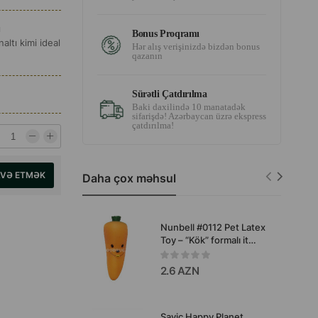
ı
Bonus Proqramı
ltı kimi ideal
Hər alış verişinizdə bizdən bonus
qazanın
Sürətli Çatdırılma
Baki daxilində 10 manatadək
sifarişdə! Azərbaycan üzrə ekspress
çatdırılma!
AVƏ ETMƏK
Daha çox məhsul
Nunbell #0112 Pet Latex
Toy – “Kök” formalı it
oyuncağı
2.6 AZN
Savic Happy Planet