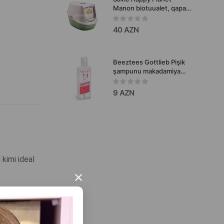
Manon biotuualet, qapalı
pişik tualeti 54,5x39x39
sm
40 AZN
Beeztees Gottlieb Pişik
şampunu makadamiya
yağı ilə pişiklər üçün, 300
ml
9 AZN
kimi ideal
×
ə bölməyə