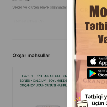
Şəkər və qlüten əlavə olunmadan hazırlanmışdır.
İstehsal ölkəsi: Çin.
Oxşar məhsullar
LƏZZƏT TRIXIE JUNIOR SOFT SNACK
8IN1
BONES + CALCIUM - BÖYÜMƏKDƏ OLAN
STICKS 
ORQANIZM ÜÇÜN XÜSUSI HAZIRLANMIŞ
B
BALALAR ÜÇÜN YUMŞAQ SÜMÜKCÜKLƏR
ÇUBU
140 QR #31518.