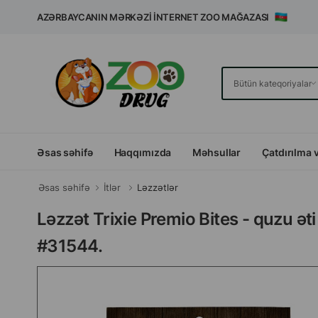
AZƏRBAYCANIN MƏRKƏZI İNTERNET ZOO MAĞAZASI
Əsas səhifə
Haqqımızda
Məhsullar
Çatdırılma 
Əsas səhifə
İtlər
Ləzzətlər
Ləzzət Trixie Premio Bites - quzu əti 
#31544.