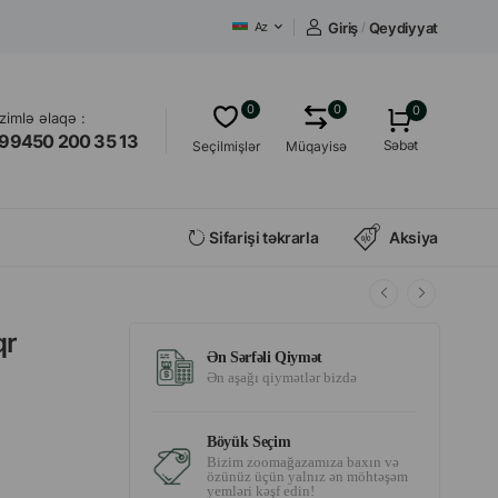
Giriş
/
Qeydiyyat
Az
0
0
0
izimlə əlaqə :
99450 200 35 13
Səbət
Seçilmişlər
Müqayisə
Sifarişi təkrarla
Aksiya
qr
Ən Sərfəli Qiymət
Ən aşağı qiymətlər bizdə
Böyük Seçim
Bizim zoomağazamıza baxın və
özünüz üçün yalnız ən möhtəşəm
yemləri kəşf edin!