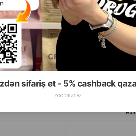
( Rəylər)
( Rəylər)
Çəki
Qiymət
Almaq
Çəki
Qiymət
27.00
9.00
 ədəd
1 ədəd
zdən sifariş et - 5% cashback qaz
ALMAQ
ZOODRUG.AZ
Ham