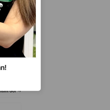
( Rəylər)
Almaq
Çəki
Qiymət
Almaq
4.20
1 ədəd
an!
ALMAQ
ALMAQ
ısını Gör