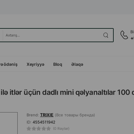
B
+
və ödəniş
Xeyriyyə
Bloq
Əlaqə
ilə itlər üçün dadlı mini qəlyanaltılar 100 
TRIXIE
Brend:
(Все товары бренда)
ID:
4554511942
(0 Rəylər)