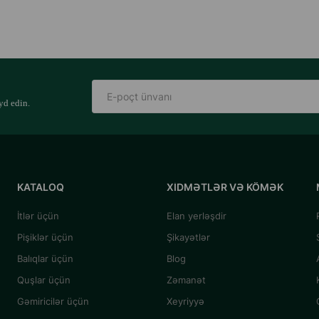
yd edin.
KATALOQ
XIDMƏTLƏR VƏ KÖMƏK
İtlər üçün
Elan yerləşdir
Pişiklər üçün
Şikayətlər
Balıqlar üçün
Blog
Quşlar üçün
Zəmanət
Gəmiricilər üçün
Xeyriyyə