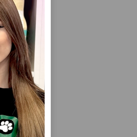
ısını Gör
 — İTLƏR
TRIXIE #31858 KÖPƏKLƏR ÜÇÜN QUZU
 (100 Q)
ƏTI ILƏ PREMIO FILETO.