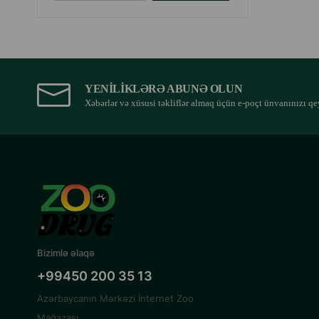
YENILIKLƏRƏ ABUNƏ OLUN
Xəbərlər və xüsusi təkliflər almaq üçün e-poçt ünvanınızı qe
Bizimlə əlaqə
+99450 200 35 13
Azərbaycanın Mərkəzi İnternet Zoo
Mağazası