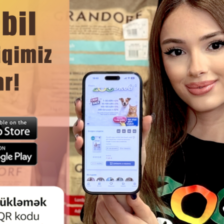
DAHA ÇOX OXU
Ham
 DELIGHTS CHICKEN TWISTED
WANPY CHICKEN JERKY CHIPS
LƏZZƏTI — ƏTIRLI TOYUQ ƏTI ILƏ
ÜÇÜN TOYUQ JERKY-ÇIPSLƏRI
ÜKÜLMÜŞ INCƏ ÇEYNƏMƏ
QLARININ DƏSTIDIR 122593 .