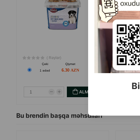
( Rəylər)
Çəki
Qiymət
Almaq
6.30
1 ədəd
1
Bi
ALMAQ
Bu brendin başqa məhsulları