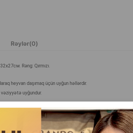
Rəylər(0)
х32х27см. Rəng: Qırmızı.
laraq heyvan daşımaq üçün uyğun həllərdir.
r vəziyyətə uyğundur.
artırır və ətraf mənzərəni seyr etməsinə imkan verən əla görünür