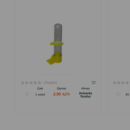
( Rəylər)
Çəki
Qiymət
Almaq
Anbarda
2.00
1 ədəd
80 
Yoxdur