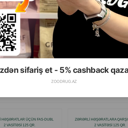
( Rəylər)
( Rəylər)
Çəki
Qiymət
Almaq
Çəki
Qiymət
169.99
139.99
 ədəd
1 ədəd
zdən sifariş et - 5% cashback qaz
ALMAQ
ZOODRUG.AZ
Ham
I HƏŞƏRATLAR ÜÇÜN FAS-DUBL
ZƏRƏRLI HƏŞƏRATLARA QARŞI
2 VASITƏSI 125 QR.
2 VASITƏSI 125 QR.