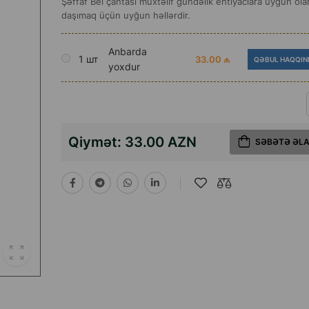
Şəffaf Bel çantası müxtəlif gündəlik ehtiyaclara uyğun ol
daşımaq üçün uyğun həllərdir.
Anbarda
1 шт
33.00 ₼
QƏBUL HAQQIN
yoxdur
Qiymət:
33.00 AZN
SƏBƏTƏ ƏL