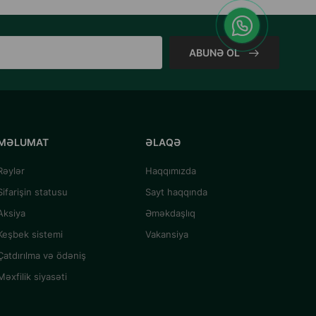
ABUNƏ OL
MƏLUMAT
ƏLAQƏ
Rəylər
Haqqımızda
Sifarişin statusu
Sayt haqqında
Aksiya
Əməkdaşlıq
Keşbek sistemi
Vakansiya
Çatdırılma və ödəniş
Məxfilik siyasəti