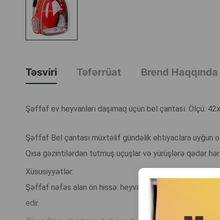
Təsviri
Təfərrüat
Brend Haqqında
Şəffaf ev heyvanları daşımaq üçün bel çantası. Ölçü: 42
Şəffaf Bel çantası müxtəlif gündəlik ehtiyaclara uyğun o
Qısa gəzintilərdən tutmuş uçuşlar və yürüşlərə qədər hə
Xüsusiyyətlər:
Şəffaf nəfəs alan ön hissə: heyvanınızın vizual məkanını 
edir.