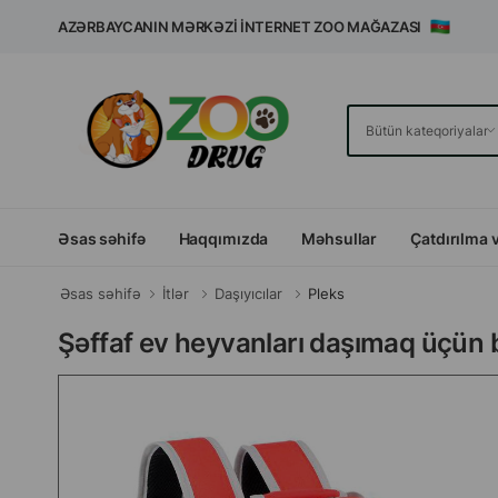
AZƏRBAYCANIN MƏRKƏZI İNTERNET ZOO MAĞAZASI
Əsas səhifə
Haqqımızda
Məhsullar
Çatdırılma 
Əsas səhifə
İtlər
Daşıyıcılar
Pleks
Şəffaf ev heyvanları daşımaq üçün b