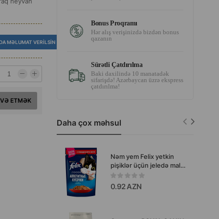
araq heyvan
Bonus Proqramı
Hər alış verişinizdə bizdən bonus
qazanın
DA MƏLUMAT VERILSIN
Sürətli Çatdırılma
Baki daxilində 10 manatadək
sifarişdə! Azərbaycan üzrə ekspress
çatdırılma!
AVƏ ETMƏK
Daha çox məhsul
Nəm yem Felix yetkin
pişiklər üçün jeledə mal
əti dadi ilə 75 qr.
0.92 AZN