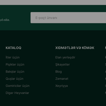
yd edin.
KATALOQ
XIDMƏTLƏR VƏ KÖMƏK
İtlər üçün
Elan yerləşdir
Pişiklər üçün
Şikayətlər
Balıqlar üçün
Blog
Quşlar üçün
Zəmanət
Gəmiricilər üçün
Xeyriyyə
Digər Heyvanlar