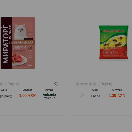
( Rəylər)
( Rəylər)
Çəki
Qiymət
Almaq
Çəki
Qiymət
Anbarda
1.00
1.30
gr (pauç)
1 ədəd
Yoxdur