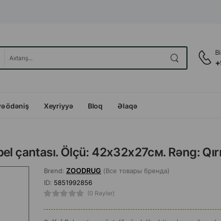
B
+
və ödəniş
Xeyriyyə
Bloq
Əlaqə
el çantası. Ölçü: 42х32х27см. Rəng: Qır
ZOODRUG
Brend:
(Все товары бренда)
ID:
5851992856
(0 Rəylər)