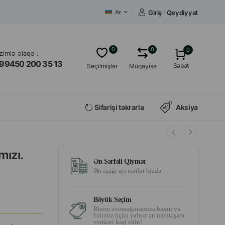
Giriş
/
Qeydiyyat
Az
0
0
0
izimlə əlaqə :
99450 200 35 13
Səbət
Seçilmişlər
Müqayisə
Sifarişi təkrarla
Aksiya
mızı.
Ən Sərfəli Qiymət
Ən aşağı qiymətlər bizdə
Böyük Seçim
Bizim zoomağazamıza baxın və
özünüz üçün yalnız ən möhtəşəm
yemləri kəşf edin!