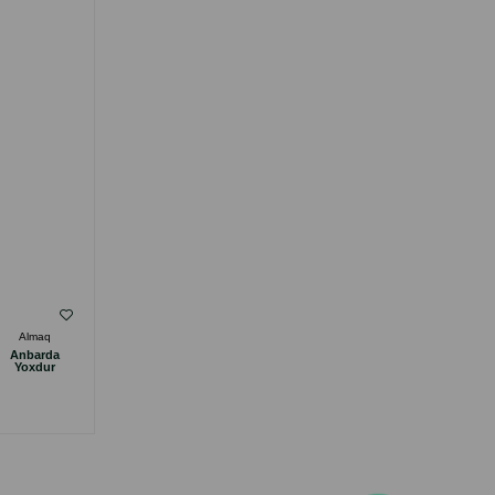
( Rəylər)
Almaq
Çəki
Qiymət
Almaq
Anbarda
Anbarda
15.00
1 ədəd
Yoxdur
Yoxdur