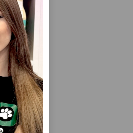
r.
ısını Gör
KLƏR VƏ
PETKIT BREEZY ZONE-EV HEYVANLARI
Ə RAHAT
ÜÇÜN MÜASIR QATLANAN DAŞIYICI