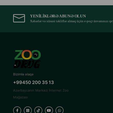
YENILIKLƏRƏ ABUNƏ OLUN
Xəbərlər və xüsusi təkliflər almaq üçün e-poçt ünvanınızı qe
Bizimlə əlaqə
+99450 200 35 13
Azərbaycanın Mərkəzi İnternet Zoo
Mağazası