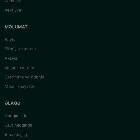
Zəmanət
Xeyriyyə
MƏLUMAT
Rəylər
Sifarişin statusu
Aksiya
Keşbek sistemi
Çatdırılma və ödəniş
Məxfilik siyasəti
ƏLAQƏ
Haqqımızda
Sayt haqqında
Əməkdaşlıq