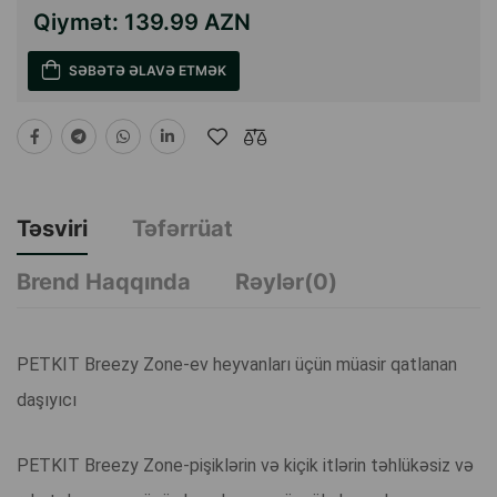
Qiymət:
139.99 AZN
SƏBƏTƏ ƏLAVƏ ETMƏK
Təsviri
Təfərrüat
Brend Haqqında
Rəylər(0)
PETKIT Breezy Zone-ev heyvanları üçün müasir qatlanan
daşıyıcı
PETKIT Breezy Zone-pişiklərin və kiçik itlərin təhlükəsiz və