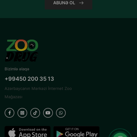
ABUNƏ OL
Bizimlə əlaqə
+99450 200 35 13
Azərbaycanın Mərkəzi İnternet Zoo
Mağazası