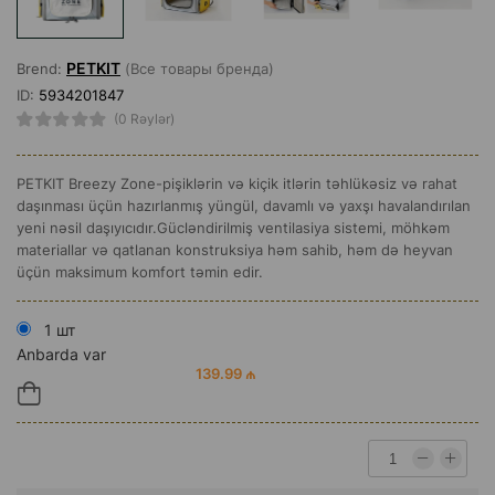
PETKIT
Brend:
(Все товары бренда)
ID:
5934201847
(0 Rəylər)
PETKIT Breezy Zone-pişiklərin və kiçik itlərin təhlükəsiz və rahat
daşınması üçün hazırlanmış yüngül, davamlı və yaxşı havalandırılan
yeni nəsil daşıyıcıdır.Gücləndirilmiş ventilasiya sistemi, möhkəm
materiallar və qatlanan konstruk­siya həm sahib, həm də heyvan
üçün maksimum komfort təmin edir.
1 шт
Anbarda var
139.99 ₼