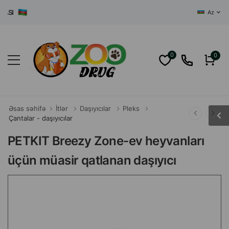
AZƏRBAYCANI
Az
0
0
Əsas səhifə
İtlər
Daşıyıcılar
Pleks
Çantalar - daşıyıcılar
PETKIT Breezy Zone-ev heyvanları
üçün müasir qatlanan daşıyıcı