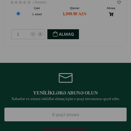
( Rəylər)
Çəki
Qiymət
Almaq
1,049.90
1 ədəd
ALMAQ
YENILIKLƏRƏ ABUNƏ OLUN
Xəbərlər və xüsusi təkliflər almaq üçün e-poçt ünvanınızı qeyd edin.