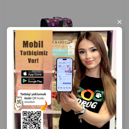
Model asanlıqla qatlanır və kompakt ölçüyə düşür-bu, onu
×
saxlamağı və daşımağı daha da rahat edir. Veterinara
səfərlər, şəhər gəzintiləri və ya uzun məsafəli səyahətlər
üçün idealdır.
Üstünlüklər
bütün tərəflərdən gücləndirilmiş havalandırma
möhkəm və etibarlı konstruksiya
( Rəylər)
Çəki
Qiymət
Almaq
32.30
1 ədəd
heyvanın rahat daxil olması üçün geniş giriş
yumşaq və komfortlu daxili mat
ALMAQ