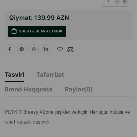
Qiymət:
139.99 AZN
SƏBƏTƏ ƏLAVƏ ETMƏK
Təsviri
Təfərrüat
Brend Haqqında
Rəylər(0)
PETKIT Breezy XZone-pişiklər və kiçik itlər üçün müasir və
rahat rüqzak-daşıyıcı