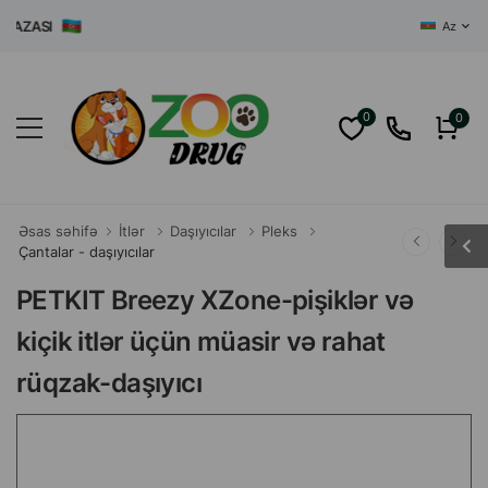
ZASI
Az
0
0
Əsas səhifə
İtlər
Daşıyıcılar
Pleks
Çantalar - daşıyıcılar
PETKIT Breezy XZone-pişiklər və
kiçik itlər üçün müasir və rahat
rüqzak-daşıyıcı