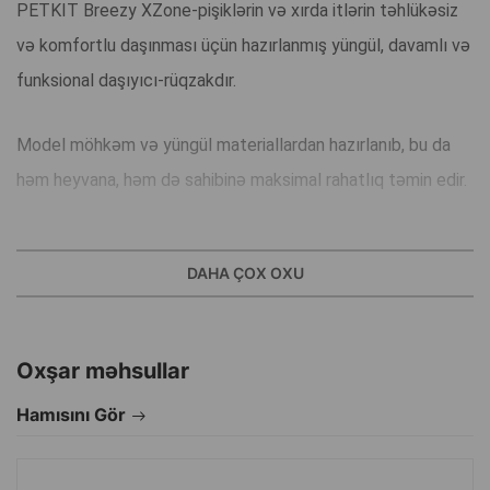
PETKIT Breezy XZone-pişiklərin və xırda itlərin təhlükəsiz
və komfortlu daşınması üçün hazırlanmış yüngül, davamlı və
funksional daşıyıcı-rüqzakdır.
Model möhkəm və yüngül materiallardan hazırlanıb, bu da
həm heyvana, həm də sahibinə maksimal rahatlıq təmin edir.
Yan və ön hissədəki havalandırılan tor panellər içəridə əla
DAHA ÇOX OXU
hava dövranı yaradır, həddindən artıq isinmənin qarşısını alır
və daşıyıcı daxilində daim təmiz və sərin mühit saxlayır.
Oxşar məhsullar
Konstruksiya sayəsində heyvan özünü daha sakit hiss edir-
həm yaxşı görünüş, həm də yumşaq daxili örtük rahatlıq
Hamısını Gör
yaradır.