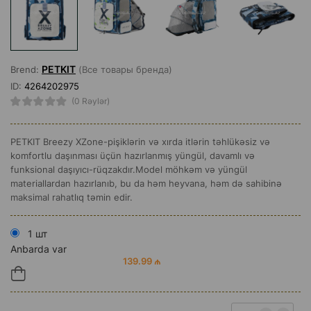
PETKIT
Brend:
(Все товары бренда)
ID:
4264202975
(0 Rəylər)
PETKIT Breezy XZone-pişiklərin və xırda itlərin təhlükəsiz və
komfortlu daşınması üçün hazırlanmış yüngül, davamlı və
funksional daşıyıcı-rüqzakdır.Model möhkəm və yüngül
materiallardan hazırlanıb, bu da həm heyvana, həm də sahibinə
maksimal rahatlıq təmin edir.
1 шт
Anbarda var
139.99 ₼