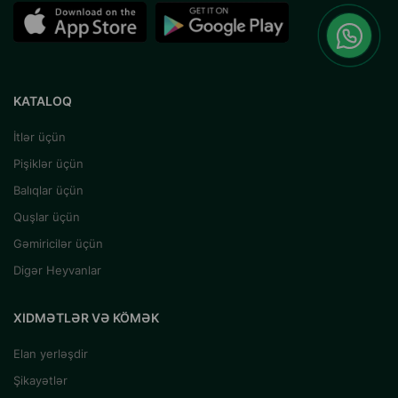
KATALOQ
İtlər üçün
Pişiklər üçün
Balıqlar üçün
Quşlar üçün
Gəmiricilər üçün
Digər Heyvanlar
XIDMƏTLƏR VƏ KÖMƏK
Elan yerləşdir
Şikayətlər