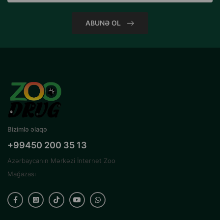
ABUNƏ OL
Bizimlə əlaqə
+99450 200 35 13
Azərbaycanın Mərkəzi İnternet Zoo
Mağazası