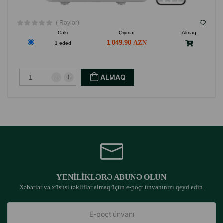
( Rəylər)
Çəki
Qiymət
Almaq
1,049.90
1 ədəd
ALMAQ
YENILIKLƏRƏ ABUNƏ OLUN
Xəbərlər və xüsusi təkliflər almaq üçün e-poçt ünvanınızı qeyd edin.