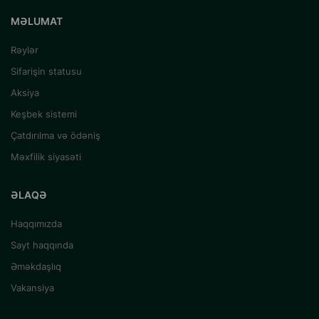
MƏLUMAT
Rəylər
Sifarişin statusu
Aksiya
Keşbek sistemi
Çatdırılma və ödəniş
Məxfilik siyasəti
ƏLAQƏ
Haqqımızda
Sayt haqqında
Əməkdaşlıq
Vakansiya