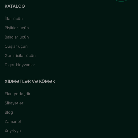
KATALOQ
İtlər üçün
Pişiklər üçün
Balıqlar üçün
Quşlar üçün
Gəmiricilər üçün
Digər Heyvanlar
XIDMƏTLƏR VƏ KÖMƏK
Elan yerləşdir
Şikayətlər
Blog
Zəmanət
Xeyriyyə