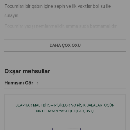
Toxumları bir qabın içinə səpin və ilk vaxtlar bol su ilə
sulayın.
Toxumlar yaxşı nəmlənməlidir, amma suda batmamalıdır.
Qabı isti və işıqlı yerə qoyun. 3 gündən sonra toxumlar
DAHA ÇOX OXU
cücərəcək.
Otun hündürlüyü 4–5 sm-ə çatdıqda, onu pişiyinizə yemək
arası qida əlavəsi kimi verin.
Oxşar məhsullar
Otu mütəmadi olaraq sulayın.
Hamısını Gör
Kütlə:
100 q
Quru və sərin yerdə saxlayın.
BEAPHAR MALT BITS – PIŞIKLƏR VƏ PIŞIK BALALARI ÜÇÜN
XIRTILDAYAN YASTIQCIQLAR, 35 Q.