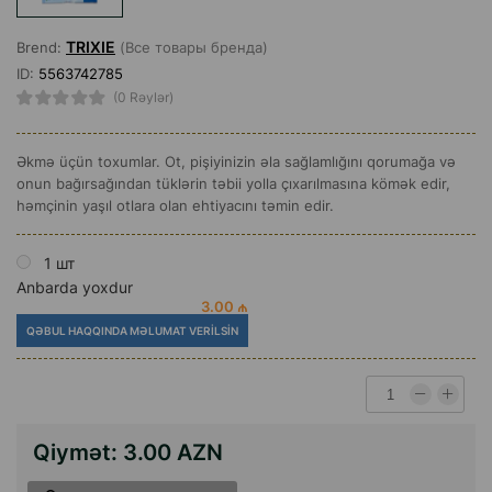
TRIXIE
Brend:
(Все товары бренда)
ID:
5563742785
(0 Rəylər)
Əkmə üçün toxumlar. Ot, pişiyinizin əla sağlamlığını qorumağa və
onun bağırsağından tüklərin təbii yolla çıxarılmasına kömək edir,
həmçinin yaşıl otlara olan ehtiyacını təmin edir.
1 шт
Anbarda yoxdur
3.00 ₼
QƏBUL HAQQINDA MƏLUMAT VERILSIN
Qiymət:
3.00 AZN