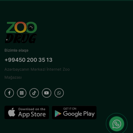
Bizimlə əlaqə
+99450 200 35 13
Azərbaycanın Mərkəzi İnternet Zoo
Mağazası