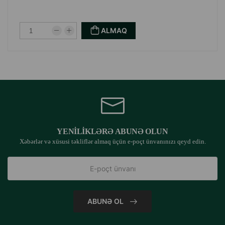
ALMAQ
YENILIKLƏRƏ ABUNƏ OLUN
Xəbərlər və xüsusi təkliflər almaq üçün e-poçt ünvanınızı qeyd edin.
ABUNƏ OL