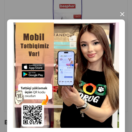
×
( Rəylər)
Çəki
Qiymət
Almaq
5.00
1 ədəd
ALMAQ
Bu brendin başqa məhsulları