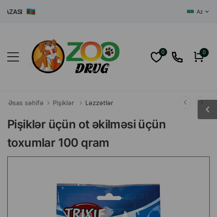
ASI
Az
0
0
Əsas səhifə
Pişiklər
Ləzzətlər
Pişiklər üçün ot əkilməsi üçün
toxumlar 100 qram