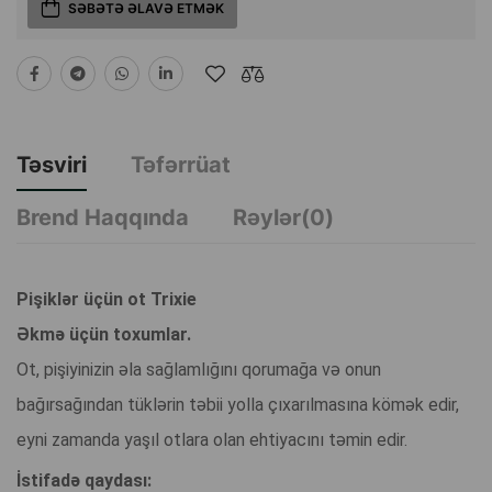
SƏBƏTƏ ƏLAVƏ ETMƏK
Təsviri
Təfərrüat
Brend Haqqında
Rəylər(0)
Pişiklər üçün ot Trixie
Əkmə üçün toxumlar.
Ot, pişiyinizin əla sağlamlığını qorumağa və onun
bağırsağından tüklərin təbii yolla çıxarılmasına kömək edir,
eyni zamanda yaşıl otlara olan ehtiyacını təmin edir.
İstifadə qaydası: