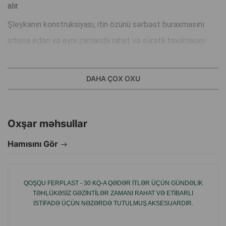
alır.
Şleykanın konstruksiyası, itin özünü sərbəst buraxmasını
istisna edən və eyni zamanda rahat və sürətli taxılmasını
təmin edən şəkildə tənzimlənmişdir.
Şleyka, itin ölçülərinə uyğun olaraq ölçünü tənzimləmək
DAHA ÇOX OXU
imkanı olan rahat bir kilidə malikdir, bununla da boyunu və ya
kürəyini yükləməmək üçün.
Oxşar məhsullar
İstehsalçı ölkə: Polşa.
Hamısını Gör
QOŞQU FERPLAST - 30 KQ-A QƏDƏR ITLƏR ÜÇÜN GÜNDƏLIK
TƏHLÜKƏSIZ GƏZINTILƏR ZAMANI RAHAT VƏ ETIBARLI
ISTIFADƏ ÜÇÜN NƏZƏRDƏ TUTULMUŞ AKSESUARDIR.