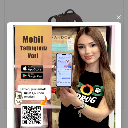
×
( Rəylər)
Çəki
Qiymət
Almaq
140.00
1 ədəd
ALMAQ