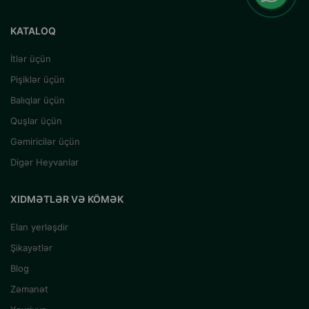
KATALOQ
İtlər üçün
Pişiklər üçün
Balıqlar üçün
Quşlar üçün
Gəmiricilər üçün
Digər Heyvanlar
XIDMƏTLƏR VƏ KÖMƏK
Elan yerləşdir
Şikayətlər
Blog
Zəmanət