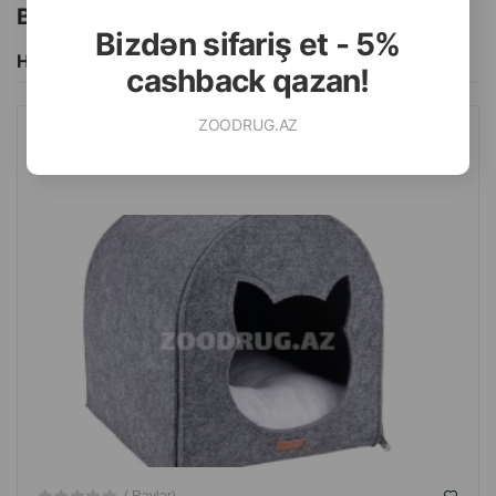
Bu brendin başqa məhsulları
Bizdən sifariş et - 5%
Hamısını Gör
cashback qazan!
ZOODRUG.AZ
AMIPLAY PIŞIK EVI. RƏNG: BOZ. ÖLÇÜ: 33X42X36 SM.