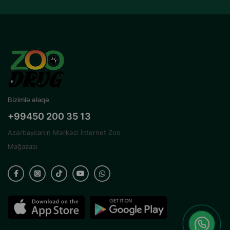
Bizimlə əlaqə
+99450 200 35 13
Azərbaycanın Mərkəzi İnternet Zoo
Mağazası