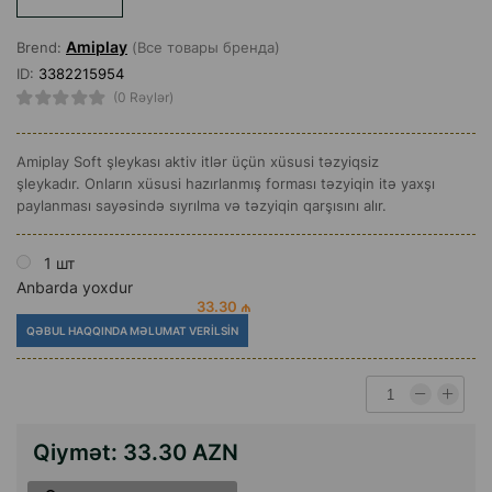
Amiplay
Brend:
(Все товары бренда)
ID:
3382215954
(0 Rəylər)
Amiplay Soft şleykası aktiv itlər üçün xüsusi təzyiqsiz
şleykadır. Onların xüsusi hazırlanmış forması təzyiqin itə yaxşı
paylanması sayəsində sıyrılma və təzyiqin qarşısını alır.
1 шт
Anbarda yoxdur
33.30 ₼
QƏBUL HAQQINDA MƏLUMAT VERILSIN
Qiymət:
33.30 AZN