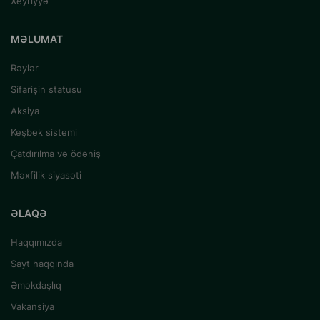
Xeyriyyə
MƏLUMAT
Rəylər
Sifarişin statusu
Aksiya
Keşbek sistemi
Çatdırılma və ödəniş
Məxfilik siyasəti
ƏLAQƏ
Haqqımızda
Sayt haqqında
Əməkdaşlıq
Vakansiya