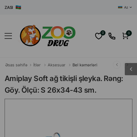
ASI
Az
0
0
Əsas səhifə
İtlər
Aksesuar
Bel kəmərləri
Amiplay Soft ağ tikişli şleyka. Rəng:
Göy. Ölçü: S 26x34-43 sm.