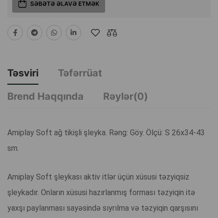
SƏBƏTƏ ƏLAVƏ ETMƏK
Təsviri
Təfərrüat
Brend Haqqında
Rəylər(0)
Amiplay Soft ağ tikişli şleyka. Rəng: Göy. Ölçü: S 26x34-43
sm.
Amiplay Soft şleykası aktiv itlər üçün xüsusi təzyiqsiz
şleykadır. Onların xüsusi hazırlanmış forması təzyiqin itə
yaxşı paylanması sayəsində sıyrılma və təzyiqin qarşısını