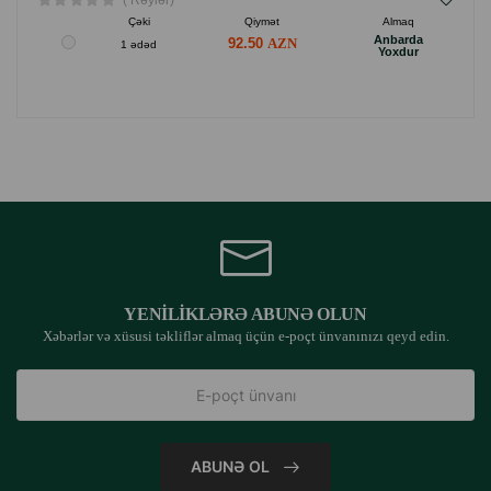
( Rəylər)
Çəki
Qiymət
Almaq
Anbarda
92.50
1 ədəd
Yoxdur
YENILIKLƏRƏ ABUNƏ OLUN
Xəbərlər və xüsusi təkliflər almaq üçün e-poçt ünvanınızı qeyd edin.
ABUNƏ OL