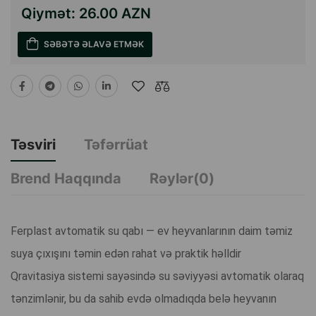
Qiymət:
26.00 AZN
SƏBƏTƏ ƏLAVƏ ETMƏK
Təsviri
Təfərrüat
Brend Haqqında
Rəylər(0)
Ferplast avtomatik su qabı — ev heyvanlarının daim təmiz
suya çıxışını təmin edən rahat və praktik həlldir
Qravitasiya sistemi sayəsində su səviyyəsi avtomatik olaraq
tənzimlənir, bu da sahib evdə olmadıqda belə heyvanın