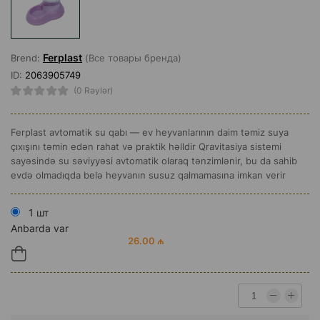
Ferplast
Brend:
(Все товары бренда)
ID:
2063905749
(0 Rəylər)
Ferplast avtomatik su qabı — ev heyvanlarının daim təmiz suya
çıxışını təmin edən rahat və praktik həlldir Qravitasiya sistemi
sayəsində su səviyyəsi avtomatik olaraq tənzimlənir, bu da sahib
evdə olmadıqda belə heyvanın susuz qalmamasına imkan verir
1 шт
Anbarda var
26.00 ₼