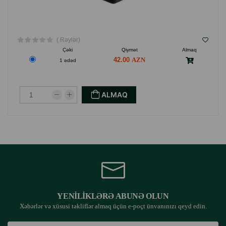
( Rəylər)
Çəki
Qiymət
Almaq
42.00
1 ədəd
ALMAQ
YENILIKLƏRƏ ABUNƏ OLUN
Xəbərlər və xüsusi təkliflər almaq üçün e-poçt ünvanınızı qeyd edin.