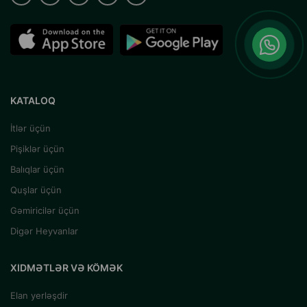
KATALOQ
İtlər üçün
Pişiklər üçün
Balıqlar üçün
Quşlar üçün
Gəmiricilər üçün
Digər Heyvanlar
XIDMƏTLƏR VƏ KÖMƏK
Elan yerləşdir