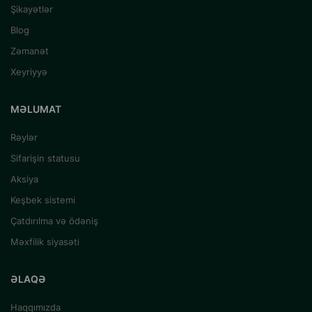
Şikayətlər
Blog
Zəmanət
Xeyriyyə
MƏLUMAT
Rəylər
Sifarişin statusu
Aksiya
Keşbek sistemi
Çatdırılma və ödəniş
Məxfilik siyasəti
ƏLAQƏ
Haqqımızda