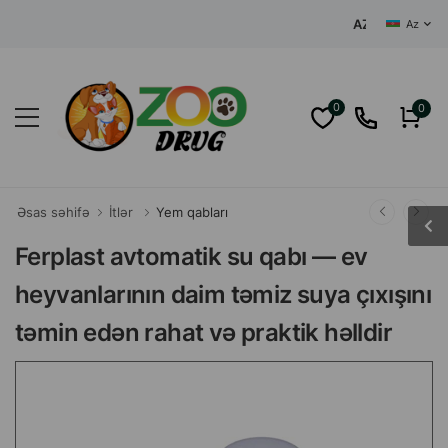
AZƏRBAYCANIN MƏ
Az
0
0
Əsas səhifə
İtlər
Yem qabları
Ferplast avtomatik su qabı — ev
heyvanlarının daim təmiz suya çıxışını
təmin edən rahat və praktik həlldir