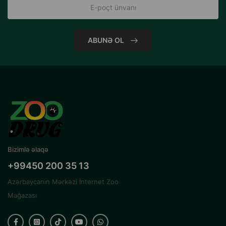
ABUNƏ OL
Bizimlə əlaqə
+99450 200 35 13
Azərbaycanın Mərkəzi İnternet Zoo
Mağazası