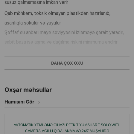
susuz qalmamasına imkan verir
Qab möhkəm, toksik olmayan plastikdən hazırlanıb,
asanlıqla sökülür və yuyulur
Şəffaf su anbarı maye səviyyəsini izləməyə şərait yaradır,
sabit baza isə aşma və dağılma riskini minimuma endirir
Üstünlükləri
DAHA ÇOX OXU
avtomatik su tədarükü sistemi
Oxşar məhsullar
səviyyə nəzarəti üçün şəffaf rezervuar
Hamısını Gör
dayanıqlı və təhlükəsiz quruluş
AVTOMATIK YEMLƏMƏ CIHAZI PETKIT YUMSHARE SOLO WITH
asan sökülmə və təmizlənmə
CAMERA-AĞILLI QIDALANMA VƏ 24/7 MÜŞAHIDƏ