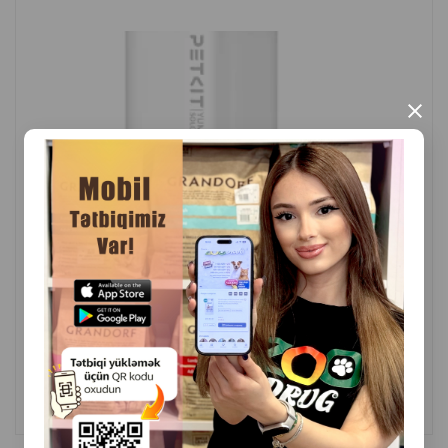
həm pişiklər, həm də itlər üçün uyğundur
Tip: avtomatik su qabı
×
Material: plastik
Təyinat: su üçün
Brend: Ferplast
İstehsal ölkəsi: İtaliya
( Rəylər)
Çəki
Qiymət
Almaq
249.99
1 ədəd
ALMAQ