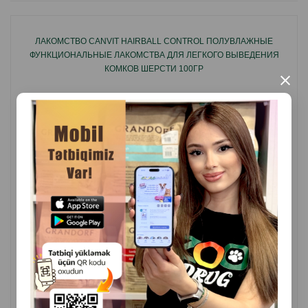
поддержанию здоровья кожи и блеска шерсти вашей
кошки.
ЛАКОМСТВО CANVIT HAIRBALL CONTROL ПОЛУВЛАЖНЫЕ
Ключевые особенности:
ФУНКЦИОНАЛЬНЫЕ ЛАКОМСТВА ДЛЯ ЛЕГКОГО ВЫВЕДЕНИЯ
КОМКОВ ШЕРСТИ 100ГР
×
Муссовое лакомство с натуральным вкусом
лосося.
Удобная форма стиков для индивидуальных
порций.
Богат белком и омега-3 для здоровья кожи и
шерсти.
( Отзывы)
Масса
Цена
Купить
7.4
8.20
1 шт
Не содержит искусственных красителей и