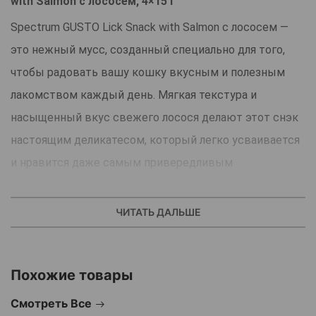
with Salmon с лососем, 4×15 г
Spectrum GUSTO Lick Snack with Salmon с лососем —
это нежный мусс, созданный специально для того,
чтобы радовать вашу кошку вкусным и полезным
лакомством каждый день. Мягкая текстура и
насыщенный вкус свежего лосося делают этот снэк
настоящим деликатесом, который легко усваивается
и нравится даже самым привередливым
питомцам.Лакомство можно давать прямо из
пакетика, добавлять в сухой корм для повышения
ЧИТАТЬ ДАЛЬШЕ
аппетита или использовать как поощрение во время
игр и тренировок. Оно не только вкусное, но и
Похожие товары
полезное, ведь содержит ценные аминокислоты и
омега-3 жирные кислоты, которые способствуют
Смотреть Все