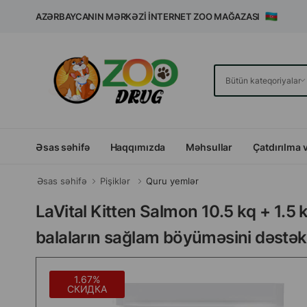
AZƏRBAYCANIN MƏRKƏZI İNTERNET ZOO MAĞAZASI
Əsas səhifə
Haqqımızda
Məhsullar
Çatdırılma 
Əsas səhifə
Pişiklər
Quru yemlər
LaVital Kitten Salmon 10.5 kq + 1.5 
balaların sağlam böyüməsini dəstək
1.67%
СКИДКА