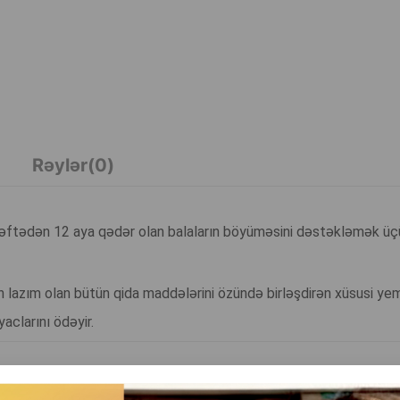
Rəylər(0)
əftədən 12 aya qədər olan balaların böyüməsini dəstəkləmək üç
lazım olan bütün qida maddələrini özündə birləşdirən xüsusi yem
yaclarını ödəyir.