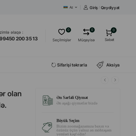
Giriş
/
Qeydiyyat
Az
0
0
0
izimlə əlaqə :
99450 200 35 13
Səbət
Seçilmişlər
Müqayisə
Sifarişi təkrarla
Aksiya
ər olan
Ən Sərfəli Qiymət
ə.
Ən aşağı qiymətlər bizdə
Böyük Seçim
Bizim zoomağazamıza baxın və
özünüz üçün yalnız ən möhtəşəm
yemləri kəşf edin!