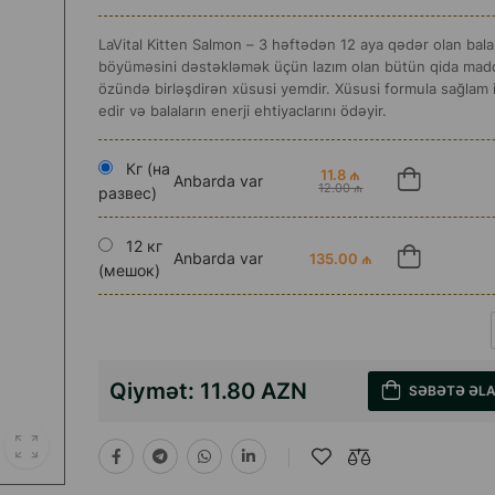
LaVital Kitten Salmon – 3 həftədən 12 aya qədər olan bala
böyüməsini dəstəkləmək üçün lazım olan bütün qida madd
özündə birləşdirən xüsusi yemdir. Xüsusi formula sağlam i
edir və balaların enerji ehtiyaclarını ödəyir.
Кг (на
11.8 ₼
Anbarda var
12.00 ₼
развес)
12 кг
Anbarda var
135.00 ₼
(мешок)
Qiymət:
11.80 AZN
SƏBƏTƏ ƏL