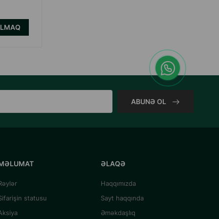
ALMAQ
ALMAQ
ABUNƏ OL
MƏLUMAT
ƏLAQƏ
Rəylər
Haqqımızda
Sifarişin statusu
Sayt haqqında
Aksiya
Əməkdaşlıq