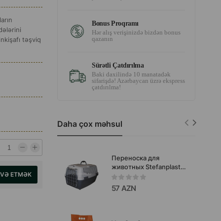
ların
Bonus Proqramı
ələrini
Hər alış verişinizdə bizdən bonus
qazanın
nkişafı təşviq
Sürətli Çatdırılma
Baki daxilində 10 manatadək
sifarişdə! Azərbaycan üzrə ekspress
çatdırılma!
Daha çox məhsul
Переноска для
животных Stefanplast
AVƏ ETMƏK
55x36x35h
57 AZN