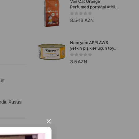
Van Cat Orange
Perfumed portağal ətirli
pişik tualeti üçün
topalaşan doldurucu
8.5-16 AZN
Nəm yem APPLAWS
yetkin pişiklər üçün toyuq
filesi ilə 70 q.
3.5 AZN
ün
dir. Xüsusi
×