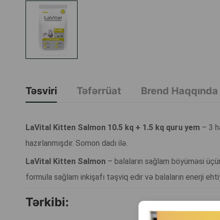
Təsviri
Təfərrüat
Brend Haqqında
LaVital Kitten Salmon 10.5 kq + 1.5 kq quru yem
– 3 h
hazırlanmışdır. Somon dadı ilə.
LaVital Kitten Salmon
– balaların sağlam böyüməsi üçün 
formula sağlam inkişafı təşviq edir və balaların enerji ehti
Tərkibi: