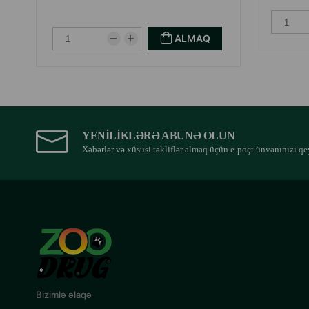
ALMAQ
YENILIKLƏRƏ ABUNƏ OLUN
Xəbərlər və xüsusi təkliflər almaq üçün e-poçt ünvanınızı qe
Bizimlə əlaqə