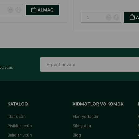
ALMAQ
yd edin.
KATALOQ
XIDMƏTLƏR VƏ KÖMƏK
İtlər üçün
Elan yerləşdir
Pişiklər üçün
Şikayətlər
Balıqlar üçün
Blog