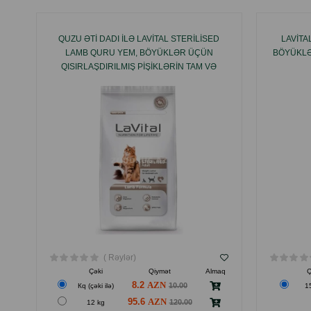
QUZU ƏTI DADI ILƏ LAVITAL STERILISED
LAVITA
LAMB QURU YEM, BÖYÜKLƏR ÜÇÜN
BÖYÜKLƏ
QISIRLAŞDIRILMIŞ PIŞIKLƏRIN TAM VƏ
BALANSLI YEMIDIR.
( Rəylər)
Çəki
Qiymət
Almaq
Ç
8.2
10.00
Кq (çəki ilə)
1
95.6
120.00
12 kg