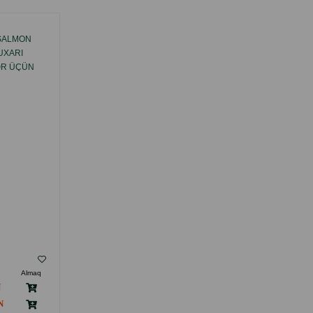
 SALMON
LAVITAL MAINTENANCE CAT SENSITIVE
UXARI
QURU YEMI XÜSUSI OLARAQ 12 AYLIQ VƏ
ƏR ÜÇÜN
DAHA BÖYÜK PIŞIKLƏRIN BƏDƏN
Ə SOMON
ÖLÇÜLƏRININ OPTIMAL SƏVIYYƏDƏ
SAXLANILMASI VƏ GÜNDƏLIK ENERJI
TƏLƏBATININ ÖDƏNILMƏSI ÜÇÜN HA
( Rəylər)
Almaq
Çəki
Qiymət
Almaq
8.3
11.00
Кq (çəki ilə)
96.5
130.00
12 kg