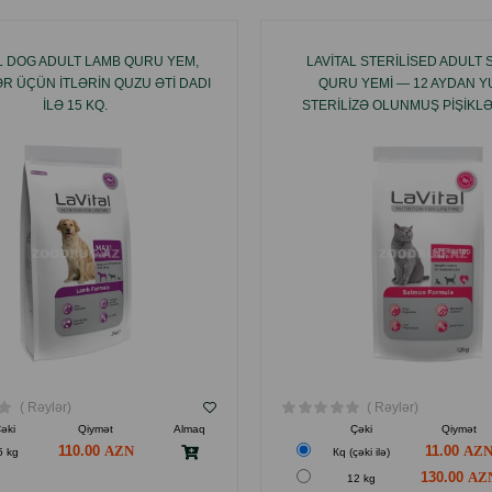
L DOG ADULT LAMB QURU YEM,
LAVITAL STERILISED ADULT
R ÜÇÜN ITLƏRIN QUZU ƏTI DADI
QURU YEMI — 12 AYDAN Y
ILƏ 15 KQ.
STERILIZƏ OLUNMUŞ PIŞIKL
XÜSUSI HAZIRLANMIŞDIR V
DADINA MALIKDIR.
( Rəylər)
( Rəylər)
əki
Qiymət
Almaq
Çəki
Qiymət
110.00
11.00
5 kg
Кq (çəki ilə)
130.00
12 kg