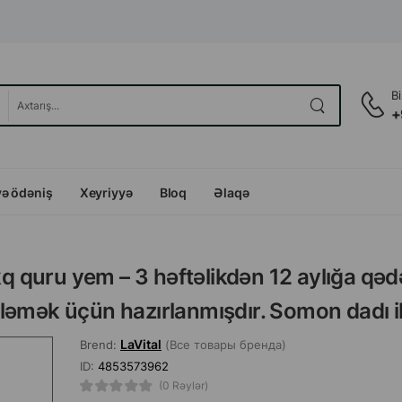
B
+
və ödəniş
Xeyriyyə
Bloq
Əlaqə
kq quru yem – 3 həftəlikdən 12 aylığa qəd
ləmək üçün hazırlanmışdır. Somon dadı il
LaVital
Brend:
(Все товары бренда)
ID:
4853573962
(0 Rəylər)