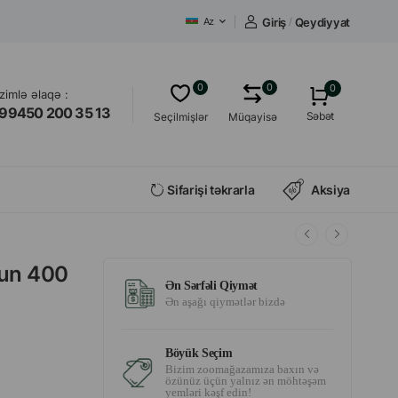
Giriş
/
Qeydiyyat
Az
0
0
0
izimlə əlaqə :
99450 200 35 13
Səbət
Seçilmişlər
Müqayisə
Sifarişi təkrarla
Aksiya
pun 400
Ən Sərfəli Qiymət
Ən aşağı qiymətlər bizdə
Böyük Seçim
Bizim zoomağazamıza baxın və
özünüz üçün yalnız ən möhtəşəm
yemləri kəşf edin!