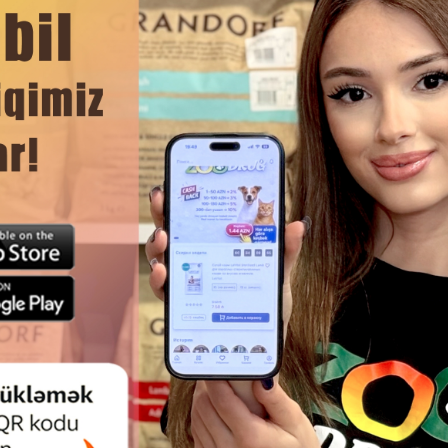
DAHA ÇOX OXU
Ham
I TÜKLÜ ITLƏR ÜÇÜN ŞAMPUN
ŞAMPUN BEAPHAR AĞTÜKLÜ
R BROWN COAT MANUKA HONEY
ÜÇÜN YAŞIL ÇAY YARPAĞI EKS
& ALOE VERA.
ALOE ILƏ 250 ML.