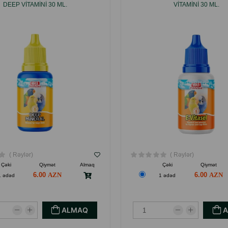
DEEP VITAMINI 30 ML.
VITAMINI 30 ML.
( Rəylər)
( Rəylər)
Çəki
Qiymət
Almaq
Çəki
Qiymət
6.00
6.00
1 ədəd
1 ədəd
ALMAQ