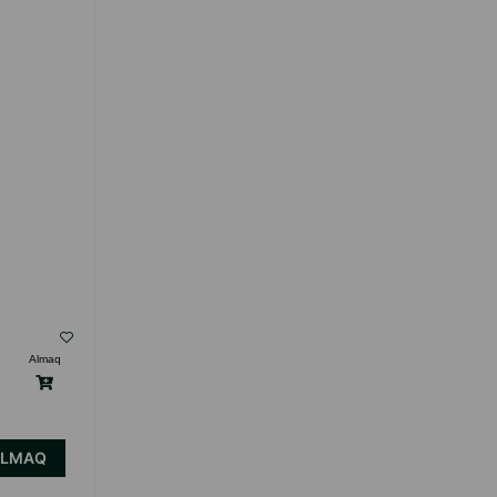
PROBIOTIKLI PIŞIK TOZLARI 30 QR.
( Rəylər)
Almaq
Çəki
Qiymət
Almaq
Anbarda
13.00
1 ədəd
Yoxdur
ALMAQ