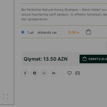
Bio PetActive Natural Honey Shampoo – itlərin tükləri və 
xüsusi hazırlanmış zərif şampun. O, effektiv təmizləyir, la
dəri qıcıqlandırmır.
1 шт
Anbarda var
13.50 ₼
Qiymət:
13.50 AZN
SƏBƏTƏ ƏL