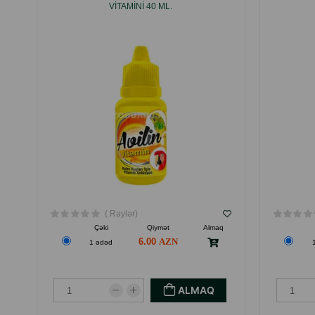
VITAMINI 40 ML.
( Rəylər)
Çəki
Qiymət
Almaq
6.00
1 ədəd
ALMAQ