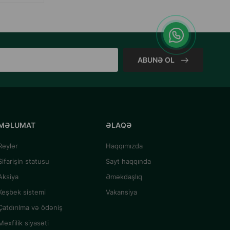
ABUNƏ OL
MƏLUMAT
ƏLAQƏ
Rəylər
Haqqımızda
Sifarişin statusu
Sayt haqqında
Aksiya
Əməkdaşlıq
Keşbek sistemi
Vakansiya
Çatdırılma və ödəniş
Məxfilik siyasəti