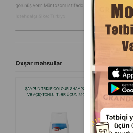
görünüş verir. Müntəzəm istifadə üçün uyğundur.
İstehsalçı ölkə:
Türkiyə.
Oxşar məhsullar
ŞAMPUN TRIXIE COLOUR-SHAMPOO AĞ
QƏHVƏY
VƏ AÇIQ TONLU ITLƏR ÜÇÜN 250 ML.
BEAPHA