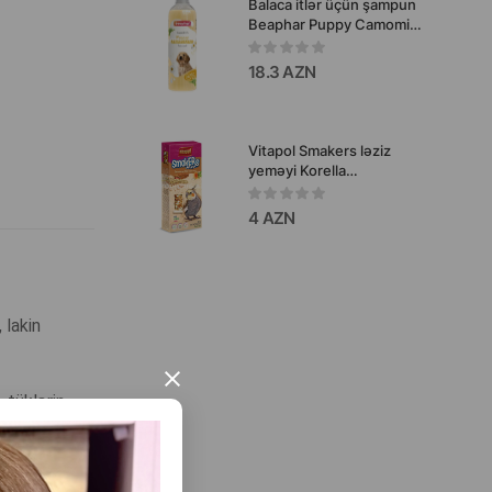
Balaca itlər üçün şampun
Beaphar Puppy Camomile
& Aloe Vera.
18.3 AZN
Vitapol Smakers ləziz
yeməyi Korella
tutuquşuları üçün qozlu
90 qr.
4 AZN
 lakin
×
 tüklərin
 baxımlı