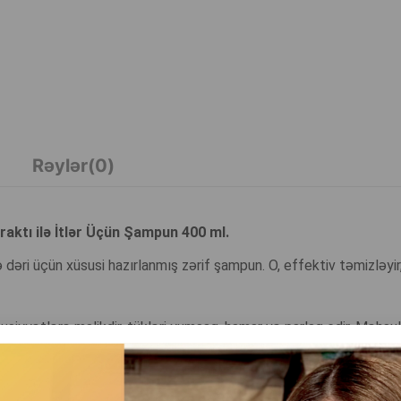
Rəylər(0)
aktı ilə İtlər Üçün Şampun 400 ml.
dəri üçün xüsusi hazırlanmış zərif şampun. O, effektiv təmizləyir,
usiyyətlərə malikdir, tükləri yumşaq, hamar və parlaq edir. Məhsul,
ünüş qaytarmağa kömək edir.
xlayır, xoşagəlməz qoxuları aradan qaldırır və tüklərə təmizlik və