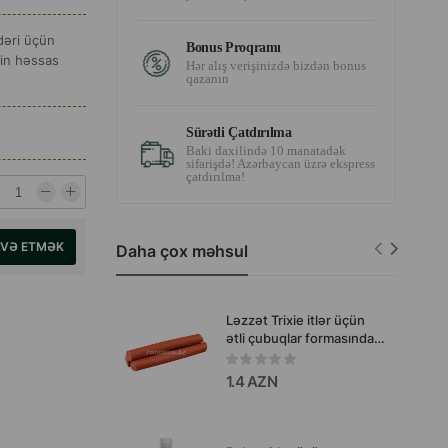
dəri üçün
Bonus Proqramı
kin həssas
Hər alış verişinizdə bizdən bonus
qazanın
Sürətli Çatdırılma
Baki daxilində 10 manatadək
sifarişdə! Azərbaycan üzrə ekspress
çatdırılma!
AVƏ ETMƏK
Daha çox məhsul
Ləzzət Trixie itlər üçün
ətli çubuqlar formasında -
ev heyvanının gündəlik
mükafatlandırılması üçün
1.4 AZN
dadlı və rahat qəlyanaltı.