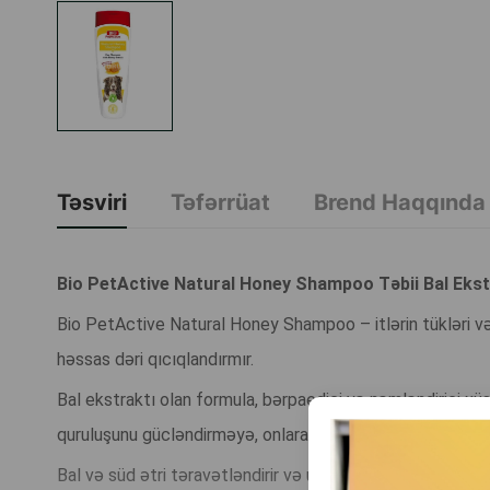
Təsviri
Təfərrüat
Brend Haqqında
Bio PetActive Natural Honey Shampoo Təbii Bal Ekstr
Bio PetActive Natural Honey Shampoo – itlərin tükləri və 
həssas dəri qıcıqlandırmır.
Bal ekstraktı olan formula, bərpaedici və nəmləndirici xüs
quruluşunu gücləndirməyə, onlara canlılıq və sağlam gör
Bal və süd ətri təravətləndirir və uzun müddət xoş ətri sa