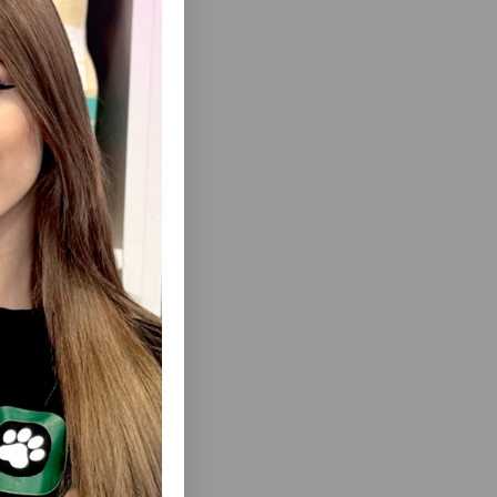
ısını Gör
 ITLƏR
TRIXIE ALOE VERA-SHAMPOO ITLƏR
TRAKTI VƏ
ÜÇÜN ŞAMPUN HƏCM:250 ML #2898