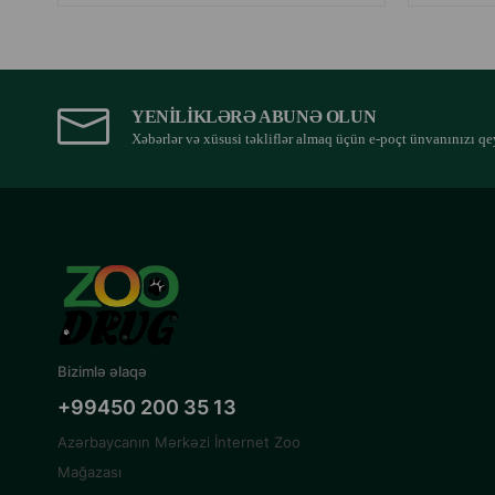
YENILIKLƏRƏ ABUNƏ OLUN
Xəbərlər və xüsusi təkliflər almaq üçün e-poçt ünvanınızı qe
Bizimlə əlaqə
+99450 200 35 13
Azərbaycanın Mərkəzi İnternet Zoo
Mağazası