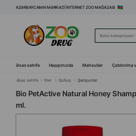
AZƏRBAYCANIN MƏRKƏZI İNTERNET ZOO MAĞAZASI
Əsas səhifə
Haqqımızda
Məhsullar
Çatdırılma 
Əsas səhifə
İtlər
Qulluq
Şampunlar
Bio PetActive Natural Honey Shampo
ml.