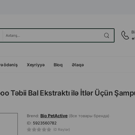
B
+
və ödəniş
Xeyriyyə
Bloq
Əlaqə
o Təbii Bal Ekstraktı ilə İtlər Üçün Şam
Bio PetActive
Brend:
(Все товары бренда)
ID:
5923560782
(0 Rəylər)