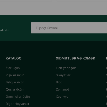
yd edin.
KATALOQ
XIDMƏTLƏR VƏ KÖMƏK
İtlər üçün
Elan yerləşdir
Pişiklər üçün
Şikayətlər
Balıqlar üçün
Blog
Quşlar üçün
Zəmanət
Gəmiricilər üçün
Xeyriyyə
Digər Heyvanlar