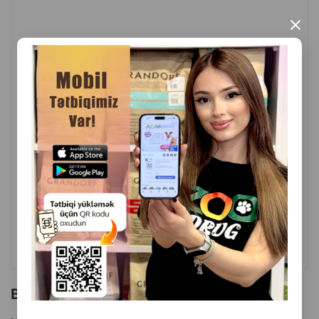
×
( Rəylər)
Çəki
Qiymət
Almaq
50.00
1 ədəd
ALMAQ
Bu brendin başqa məhsulları