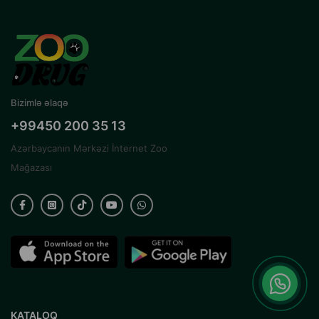
Bizimlə əlaqə
+99450 200 35 13
Azərbaycanın Mərkəzi İnternet Zoo
Mağazası
KATALOQ