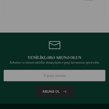
YENILIKLƏRƏ ABUNƏ OLUN
Xəbərlər və xüsusi təkliflər almaq üçün e-poçt ünvanınızı qeyd edin.
ABUNƏ OL