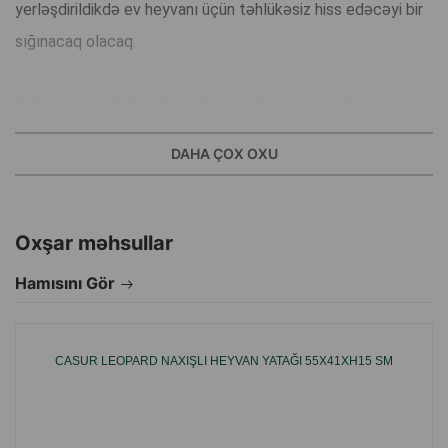
yerləşdirildikdə ev heyvanı üçün təhlükəsiz hiss edəcəyi bir
sığınacaq olacaq.
O, davamlı, zədələrə davamlı poliester parçasından
hazırlanmışdır, xüsusi sintetik yun qarışığı ilə bol
DAHA ÇOX OXU
doldurulmuşdur, deformasiyaya davamlıdır, buna görə də ev
heyvanınıza uzun müddət xidmət edəcək.
Yatağın elementləri maşında və ya əl ilə yuyula bilər, bu da
Oxşar məhsullar
təmizlənməni və yenilənməni asanlaşdırır.
Hamısını Gör
Yataq, rahatlıq və çox yaxşı istilik izolyasiyasını təmin edən
yastığın böyük qalınlığı ilə fərqlənir.
CASUR LEOPARD NAXIŞLI HEYVAN YATAĞI 55X41XH15 SM
İstehsalçı ölkə: Polşa.