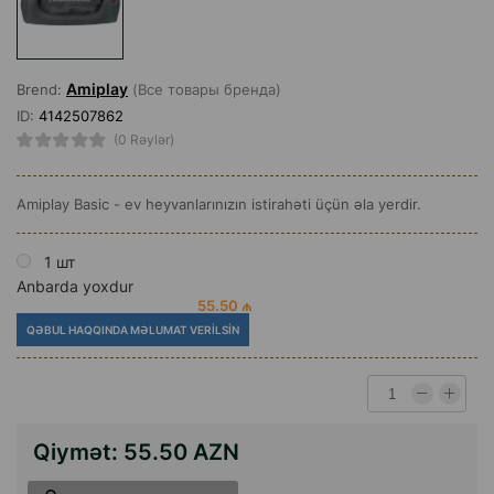
Amiplay
Brend:
(Все товары бренда)
ID:
4142507862
(0 Rəylər)
Amiplay Basic - ev heyvanlarınızın istirahəti üçün əla yerdir.
1 шт
Anbarda yoxdur
55.50 ₼
QƏBUL HAQQINDA MƏLUMAT VERILSIN
Qiymət:
55.50 AZN