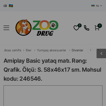
AZƏRBAYCAN
Az
0
0
Əsas səhifə
İtlər
Yumşaq aksesuarlar
Divanlar
Amiplay Basic yataq matı. Rəng:
Qrafik. Ölçü: S. 58x46x17 sm. Məhsul
kodu: 246546.