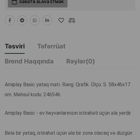
SƏBƏTƏ ƏLAVƏ ETMƏK
Təsviri
Təfərrüat
Brend Haqqında
Rəylər(0)
Amiplay Basic yataq matı. Rəng: Qrafik. Ölçü: S. 58x46x17
sm. Məhsul kodu: 246546.
Amiplay Basic - ev heyvanlarınızın istirahəti üçün əla yerdir.
Belə bir yataq, istirahət üçün əla bir zona olacaq və düzgün