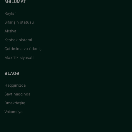
MƏLUMAT
Rəylər
Sifarişin statusu
Aksiya
Keşbek sistemi
Çatdırılma və ödəniş
Məxfilik siyasəti
ƏLAQƏ
Haqqımızda
Sayt haqqında
Əməkdaşlıq
Vakansiya