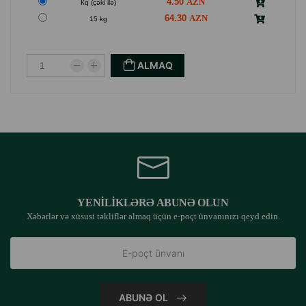
4.50
Кq (çəki ilə)
64.30
15 kg
ALMAQ
YENILIKLƏRƏ ABUNƏ OLUN
Xəbərlər və xüsusi təkliflər almaq üçün e-poçt ünvanınızı qeyd edin.
ABUNƏ OL