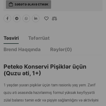
SƏBƏTƏ ƏLAVƏ ETMƏK
Təsviri
Təfərrüat
Brend Haqqında
Rəylər(0)
Peteko Konservi Pişiklər üçün
(Quzu əti, 1+)
1 yaşdan yuxarı pişiklər üçün tam rasionlu yaş yem. Zərif
quzu əti əsasında hazırlanmış formul yüksək keyfiyyətli
zülal balansı təmin edir və pişiyin sağlamlığını və aktivliyini