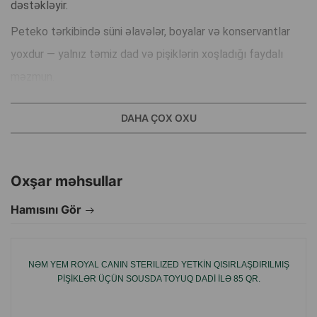
dəstəkləyir.
Peteko tərkibində süni əlavələr, boyalar və konservantlar
yoxdur — yalnız təmiz dad və pişiklərin xoşladığı faydalı
məzmun.
Gündəlik qidalanma üçün uyğundur, asan həzm olunur və
DAHA ÇOX OXU
heyvanı bütün vacib qida maddələri ilə təmin edir.
Oxşar məhsullar
Hamısını Gör
NƏM YEM ROYAL CANIN STERILIZED YETKIN QISIRLAŞDIRILMIŞ
PIŞIKLƏR ÜÇÜN SOUSDA TOYUQ DADI ILƏ 85 QR.