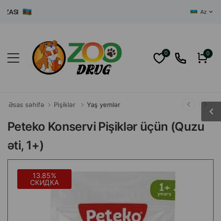
SI
Az
0
0
Əsas səhifə
Pişiklər
Yaş yemlər
Peteko Konservi Pişiklər üçün (Quzu
əti, 1+)
13.85%
СКИДКА