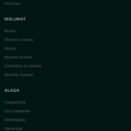
Xeyriyyə
MƏLUMAT
Rəylər
Sifarişin statusu
Aksiya
Keşbek sistemi
Çatdırılma və ödəniş
Məxfilik siyasəti
ƏLAQƏ
Haqqımızda
Sayt haqqında
Əməkdaşlıq
Vakansiya