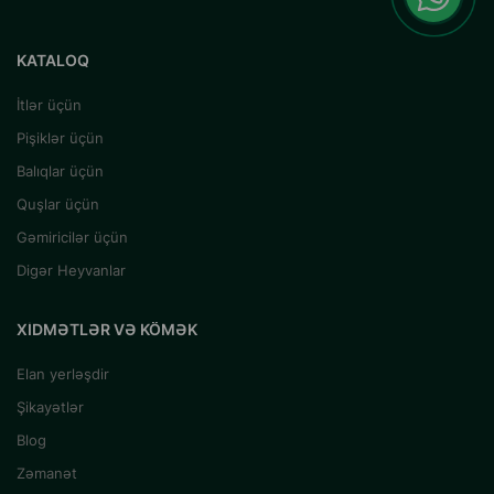
KATALOQ
İtlər üçün
Pişiklər üçün
Balıqlar üçün
Quşlar üçün
Gəmiricilər üçün
Digər Heyvanlar
XIDMƏTLƏR VƏ KÖMƏK
Elan yerləşdir
Şikayətlər
Blog
Zəmanət