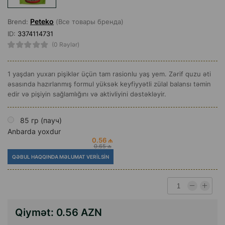
Peteko
Brend:
(Все товары бренда)
ID:
3374114731
(0 Rəylər)
1 yaşdan yuxarı pişiklər üçün tam rasionlu yaş yem. Zərif quzu əti
əsasında hazırlanmış formul yüksək keyfiyyətli zülal balansı təmin
edir və pişiyin sağlamlığını və aktivliyini dəstəkləyir.
85 гр (пауч)
Anbarda yoxdur
0.56 ₼
0.65 ₼
QƏBUL HAQQINDA MƏLUMAT VERILSIN
Qiymət:
0.56 AZN