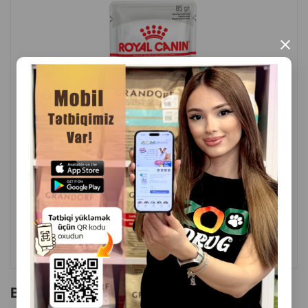
×
( Rəylər)
Çəki
Qiymət
Almaq
3.50
1 ədəd
ALMAQ
Bu brendin başqa məhsulları