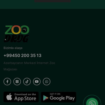
Bizimlə əlaqə
+99450 200 35 13
Azərbaycanın Mərkəzi İnternet Zoo
Mağazası