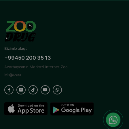
Bizimlə əlaqə
+99450 200 35 13
Azərbaycanın Mərkəzi İnternet Zoo
Mağazası