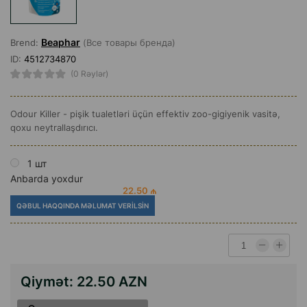
Beaphar
Brend:
(Все товары бренда)
ID:
4512734870
(0 Rəylər)
Odour Killer - pişik tualetləri üçün effektiv zoo-gigiyenik vasitə,
qoxu neytrallaşdırıcı.
1 шт
Anbarda yoxdur
22.50 ₼
QƏBUL HAQQINDA MƏLUMAT VERILSIN
Qiymət:
22.50 AZN