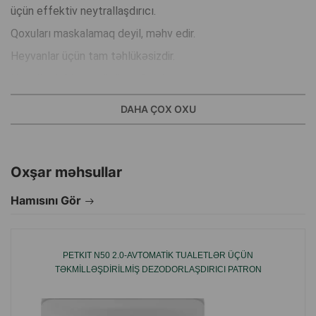
üçün effektiv neytrallaşdırıcı.
Qoxuları maskalamaq deyil, məhv edir.
Heyvanlar üçün tam təhlükəsizdir.
Hər növ doldurucu üçün uyğundur.
Ekoloji təmiz vasitə.
DAHA ÇOX OXU
400 qr-lıq qablaşdırma 3 ay üçün kifayətdir.
Oxşar məhsullar
İstehsalçı ölkə: Niderland.
Hamısını Gör
PETKIT N50 2.0-AVTOMATIK TUALETLƏR ÜÇÜN
TƏKMILLƏŞDIRILMIŞ DEZODORLAŞDIRICI PATRON