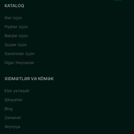
KATALOQ
İtlər üçün
Pişiklər üçün
Balıqlar üçün
Quşlar üçün
Gəmiricilər üçün
Digər Heyvanlar
XIDMƏTLƏR VƏ KÖMƏK
Elan yerləşdir
Şikayətlər
Blog
Zəmanət
Xeyriyyə