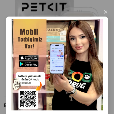
×
( Rəylər)
Çəki
Qiymət
Almaq
19.99
1 ədəd
ALMAQ
Bu brendin başqa məhsulları