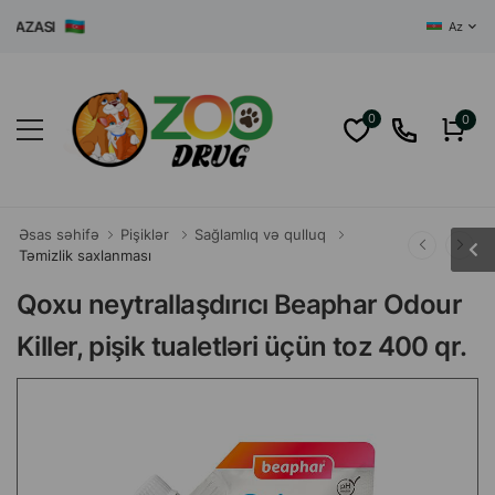
ZASI
Az
0
0
Əsas səhifə
Pişiklər
Sağlamlıq və qulluq
Təmizlik saxlanması
Qoxu neytrallaşdırıcı Beaphar Odour
Killer, pişik tualetləri üçün toz 400 qr.