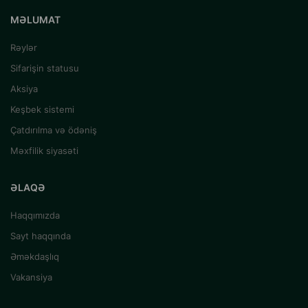
MƏLUMAT
Rəylər
Sifarişin statusu
Aksiya
Keşbek sistemi
Çatdırılma və ödəniş
Məxfilik siyasəti
ƏLAQƏ
Haqqımızda
Sayt haqqında
Əməkdaşlıq
Vakansiya