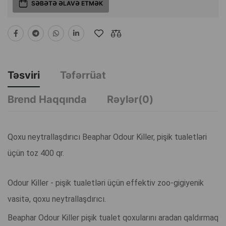
SƏBƏTƏ ƏLAVƏ ETMƏK
Təsviri
Təfərrüat
Brend Haqqında
Rəylər(0)
Qoxu neytrallaşdırıcı Beaphar Odour Killer, pişik tualetləri
üçün toz 400 qr.
Odour Killer - pişik tualetləri üçün effektiv zoo-gigiyenik
vasitə, qoxu neytrallaşdırıcı.
Beaphar Odour Killer pişik tualet qoxularını aradan qaldırmaq