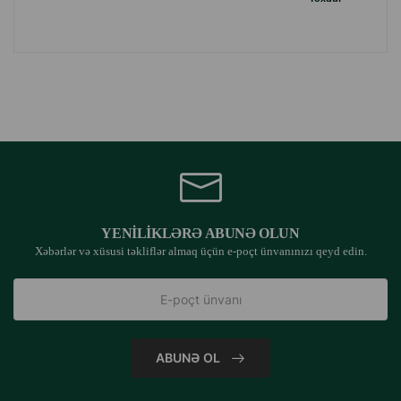
YENILIKLƏRƏ ABUNƏ OLUN
Xəbərlər və xüsusi təkliflər almaq üçün e-poçt ünvanınızı qeyd edin.
ABUNƏ OL