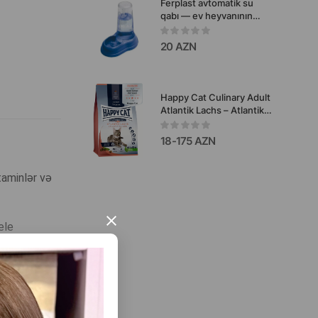
Ferplast avtomatik su
qabı — ev heyvanının
daim təmiz suya çıxışını
təmin edən rahat həlldir
20 AZN
Happy Cat Culinary Adult
Atlantik Lachs – Atlantik
somonlu böyüklər üçün
quru pişik yemi
18-175 AZN
taminlər və
×
ele
ır.