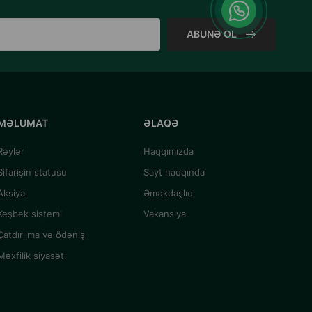
ABUNƏ OL
MƏLUMAT
ƏLAQƏ
Rəylər
Haqqımızda
Sifarişin statusu
Sayt haqqında
Aksiya
Əməkdaşlıq
Keşbek sistemi
Vakansiya
Çatdırılma və ödəniş
Məxfilik siyasəti