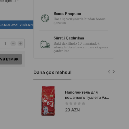
le içində -
Bonus Proqramı
Hər alış verişinizdə bizdən bonus
qazanın
DA MƏLUMAT VERILSIN
Sürətli Çatdırılma
Baki daxilində 10 manatadək
sifarişdə! Azərbaycan üzrə ekspress
çatdırılma!
AVƏ ETMƏK
Daha çox məhsul
Наполнитель для
кошачьего туалета Van
Cat Premium Quality
натуральный
29 AZN
бентонитовый ультра
комкующийся.