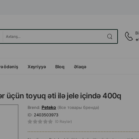
B
+
və ödəniş
Xeyriyyə
Bloq
Əlaqə
 üçün toyuq əti ilə jele içində 400q
Peteko
Brend:
(Все товары бренда)
ID:
2403503973
(0 Rəylər)