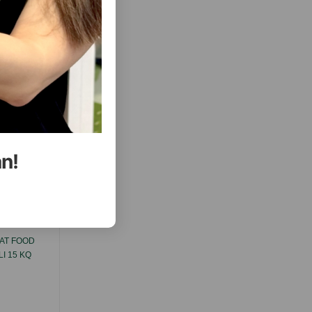
( Rəylər)
Almaq
Çəki
Qiymət
Almaq
2.60
1 ədəd
ALMAQ
ALMAQ
an!
ısını Gör
AT FOOD
QURU YEM PETEKO ADULT DOG LAMB
I 15 KQ
BÜTÜN CINSLƏRDƏN OLAN BÖYÜK ITLƏR
ÜÇÜN TAMDƏYƏRLI BALANSLAŞDIRILMIŞ
YEM, QUZU ƏTI DADLI 15 KQ