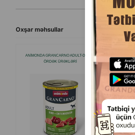
Oxşar məhsullar
ANIMONDA GRANCARNO ADULT-DANA +
NƏM 
ÖRDƏK ÜRƏKLƏRI
ORIGIN