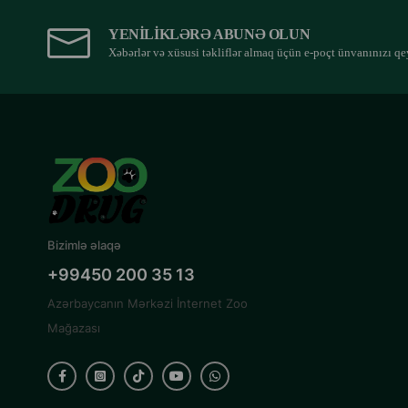
YENILIKLƏRƏ ABUNƏ OLUN
Xəbərlər və xüsusi təkliflər almaq üçün e-poçt ünvanınızı qe
Bizimlə əlaqə
+99450 200 35 13
Azərbaycanın Mərkəzi İnternet Zoo
Mağazası