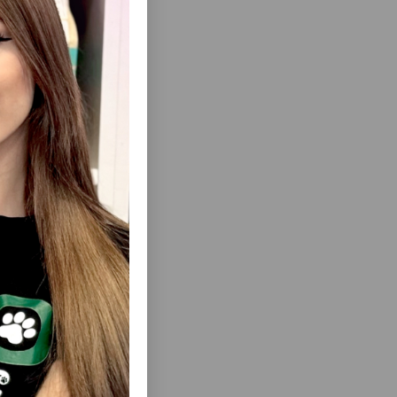
ısını Gör
A VƏ QUZU
TROPI İTLƏR ÜÇÜN YAŞIL YEM
 FEINSTEN
QURUDULMUŞ YEM 415QR.