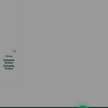
( Rəylər)
Almaq
Çəki
Qiymət
Almaq
Anbarda
3.70
Кq (çəki ilə)
Yoxdur
Anbarda
55.00
15 kg
Yoxdur
ALMAQ