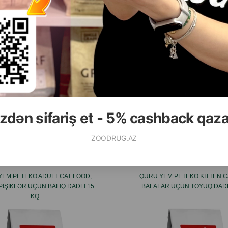
( Rəylər)
( Rəylər)
Çəki
Qiymət
Almaq
Çəki
Qiymət
5.50
2.90
1 ədəd
1 ədəd
ALMAQ
zdən sifariş et - 5% cashback qaz
Ham
ZOODRUG.AZ
YEM PETEKO ADULT CAT FOOD,
QURU YEM PETEKO KITTEN C
PIŞIKLƏR ÜÇÜN BALIQ DADLI 15
BALALAR ÜÇÜN TOYUQ DADL
KQ