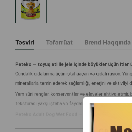
Təsviri
Təfərrüat
Brend Haqqında
Peteko — toyuq əti ilə jele içində böyüklər üçün itlər
Gündəlik qidalanma üçün iştahaaçan və qidalı rasion. Yüngü
minerallarla təmin edərək sağlamlığı, enerjini və aktivliyi 
Yem süni rənglər, konservantlar və əlavələr ehtiva etmir,
teksturası yaxşı iştaha və faydalı komponentlərin rahat
Peteko Adult Dog Wet Food
— hər gün sizin heyvanınızı