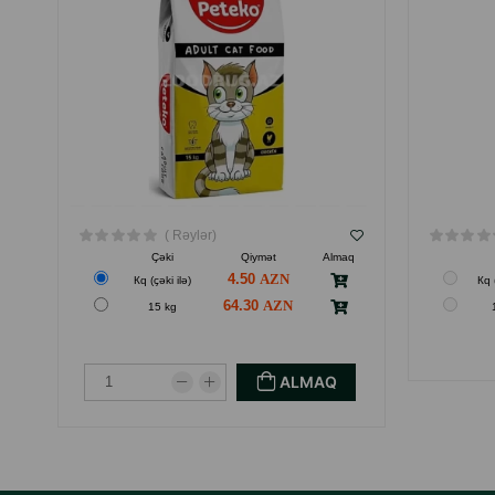
( Rəylər)
Çəki
Qiymət
Almaq
4.50
Кq (çəki ilə)
Кq 
64.30
15 kg
ALMAQ