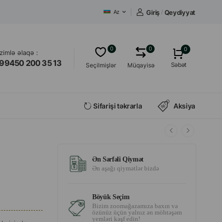
Giriş
/
Qeydiyyat
Az
0
0
0
izimlə əlaqə :
99450 200 35 13
Səbət
Seçilmişlər
Müqayisə
Sifarişi təkrarla
Aksiya
Ən Sərfəli Qiymət
Ən aşağı qiymətlər bizdə
Böyük Seçim
Bizim zoomağazamıza baxın və
özünüz üçün yalnız ən möhtəşəm
yemləri kəşf edin!