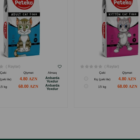
( Rəylər)
( Rəylər)
Çəki
Qiymət
Almaq
Çəki
Qiymət
Anbarda
4.80
4.80
(çəki ilə)
Кq (çəki ilə)
Yoxdur
Anbarda
68.00
68.00
15 kg
15 kg
Yoxdur