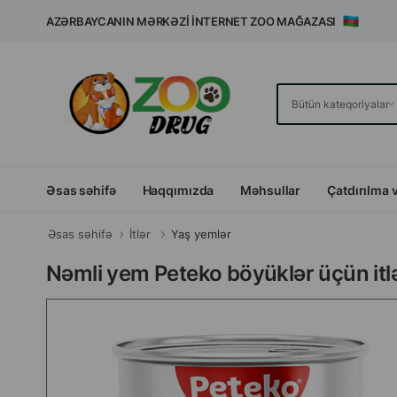
AZƏRBAYCANIN MƏRKƏZI İNTERNET ZOO MAĞAZASI
Əsas səhifə
Haqqımızda
Məhsullar
Çatdırılma 
Əsas səhifə
İtlər
Yaş yemlər
Nəmli yem Peteko böyüklər üçün itlər