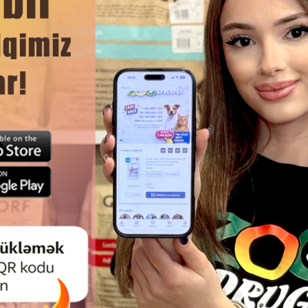
DAHA ÇOX OXU
Ham
YEM ANIMONDA GRAN CARNO
YETKIN ITLƏR ÜÇÜN HINDUŞK
AL ADULT YETKIN ITLƏR ÜÇÜN
ƏTLI YAŞ YEM ANIMONDA VOM
MAL ƏTI ILƏ 400 QR.
ADULT, 150 Q