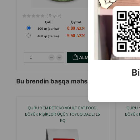
( Rəylər)
Çəki
Qiymət
Almaq
8.80
800 gr (banka)
5.50
400 qr (banka)
ALMAQ
Bi
Bu brendin başqa məhsulları
QURU YEM PETEKO ADULT CAT FOOD,
QURU 
BÖYÜK PIŞIKLƏR ÜÇÜN TOYUQ DADLI 15
BÖYÜK 
KQ