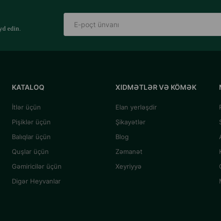
yd edin.
KATALOQ
XIDMƏTLƏR VƏ KÖMƏK
İtlər üçün
Elan yerləşdir
Pişiklər üçün
Şikayətlər
Balıqlar üçün
Blog
Quşlar üçün
Zəmanət
Gəmiricilər üçün
Xeyriyyə
Digər Heyvanlar