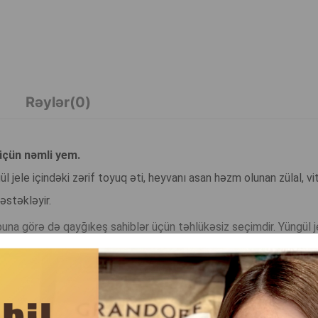
Rəylər(0)
 üçün nəmli yem.
l jele içindəki zərif toyuq əti, heyvanı asan həzm olunan zülal, vi
dəstəkləyir.
 buna görə də qayğıkeş sahiblər üçün təhlükəsiz seçimdir. Yüngül j
 həzm olunmasına kömək edir.
n sağlamlığı və sevinc üçün dadlı və balanslaşdırılmış qidalanmad