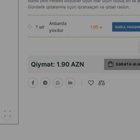
Nəmli yem Peteko böyüklər üçün itlər üçün toyuq əti ilə je
Gündəlik qidalanma üçün iştahaaçan və qidalı rasion.
Anbarda
1 шт
1.90 ₼
QƏBUL HAQQIN
yoxdur
Qiymət:
1.90 AZN
SƏBƏTƏ ƏL