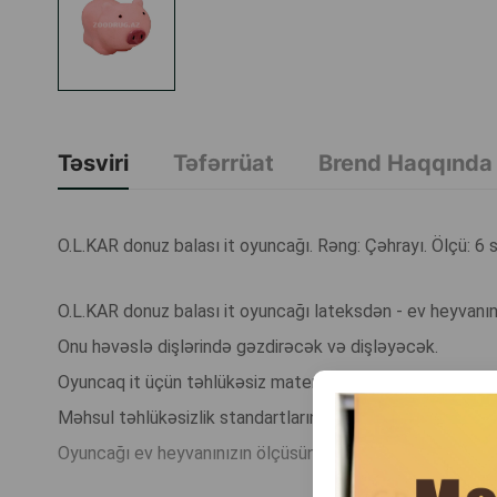
Təsviri
Təfərrüat
Brend Haqqında
O.L.KAR donuz balası it oyuncağı. Rəng: Çəhrayı. Ölçü: 6 
O.L.KAR donuz balası it oyuncağı lateksdən - ev heyvanın
Onu həvəslə dişlərində gəzdirəcək və dişləyəcək.
Oyuncaq it üçün təhlükəsiz materialdan hazırlanmışdır.
Məhsul təhlükəsizlik standartlarına cavab verir.
Oyuncağı ev heyvanınızın ölçüsünə uyğun seçin ki, onun ü