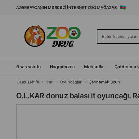
AZƏRBAYCANIN MƏRKƏZI İNTERNET ZOO MAĞAZASI
Əsas səhifə
Haqqımızda
Məhsullar
Çatdırılma 
Əsas səhifə
İtlər
Oyuncaqlar
Çeynəmək üçün
O.L.KAR donuz balası it oyuncağı. R