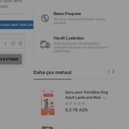
ız üçün aktiv
mdir!
Bonus Proqramı
Hər alış verişinizdə bizdən bonus
qazanın
DA MƏLUMAT VERILSIN
Sürətli Çatdırılma
Baki daxilində 10 manatadək
sifarişdə! Azərbaycan üzrə ekspress
çatdırılma!
AVƏ ETMƏK
Daha çox məhsul
Quru yem Trendline Dog
Adult Lamb and Rice -
toyuq əti və düyü ilə itlər
üçün Trendline quru yem
5.3-76 AZN