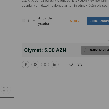
O.L.KAR donuz balası it oyuncağı lateksdən - ev heyvanın
oyunlar və müxtəlif əyləncələr təmin etmək üçün əla seçi
Anbarda
1 шт
5.00 ₼
QƏBUL HAQQIN
yoxdur
Qiymət:
5.00 AZN
SƏBƏTƏ ƏL