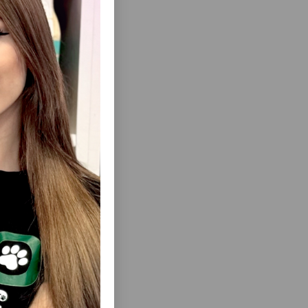
ısını Gör
S – ITCIK
NUNBELL 0128 PET LATEX TOY “RELYEFLI
: GÖY VƏ
ÜÇBUCAQ” IT OYUNCAĞI.