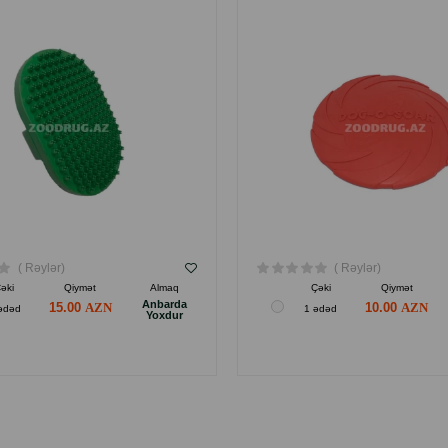
( Rəylər)
( Rəylər)
əki
Qiymət
Almaq
Çəki
Qiymət
Anbarda
15.00
10.00
ədəd
1 ədəd
Yoxdur