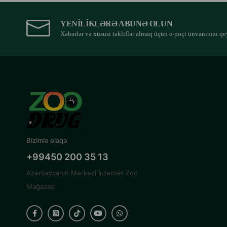
YENILIKLƏRƏ ABUNƏ OLUN
Xəbərlər və xüsusi təkliflər almaq üçün e-poçt ünvanınızı qe
Bizimlə əlaqə
+99450 200 35 13
Azərbaycanın Mərkəzi İnternet Zoo
Mağazası