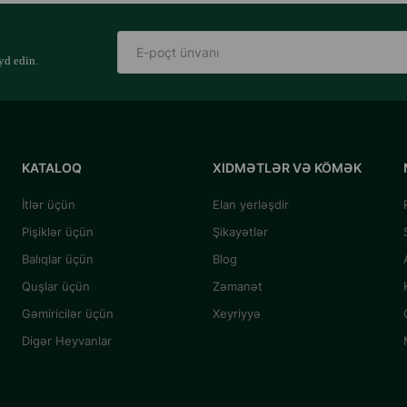
yd edin.
KATALOQ
XIDMƏTLƏR VƏ KÖMƏK
İtlər üçün
Elan yerləşdir
Pişiklər üçün
Şikayətlər
Balıqlar üçün
Blog
Quşlar üçün
Zəmanət
Gəmiricilər üçün
Xeyriyyə
Digər Heyvanlar