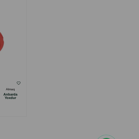
( Rəylər)
Almaq
Çəki
Qiymət
Almaq
Anbarda
Anbarda
8.00
1 ədəd
Yoxdur
Yoxdur