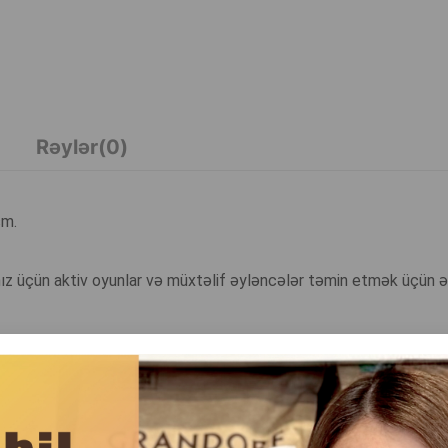
Rəylər(0)
sm.
ız üçün aktiv oyunlar və müxtəlif əyləncələr təmin etmək üçün ə
çün rahat və maraqlı olsun.