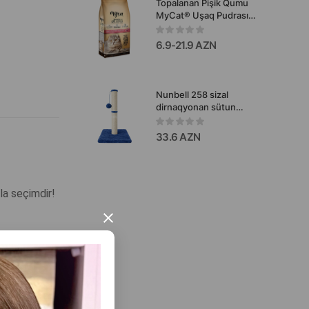
Topalanan Pişik Qumu
MyCat® Uşaq Pudrası
Ətrli
6.9-21.9 AZN
Nunbell 258 sizal
dirnaqyonan sütun
pişiklər üçün rəng mavi
hündürlük 60 sm
33.6 AZN
la seçimdir!
×