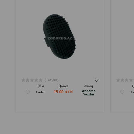
( Rəylər)
Çəki
Qiymət
Almaq
Ç
Anbarda
15.00
1 ədəd
1 
Yoxdur