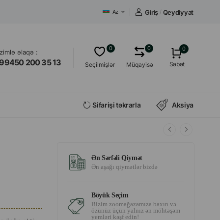
Giriş
/
Qeydiyyat
Az
0
0
0
izimlə əlaqə :
99450 200 35 13
Səbət
Seçilmişlər
Müqayisə
Sifarişi təkrarla
Aksiya
Ən Sərfəli Qiymət
Ən aşağı qiymətlər bizdə
Böyük Seçim
Bizim zoomağazamıza baxın və
özünüz üçün yalnız ən möhtəşəm
yemləri kəşf edin!