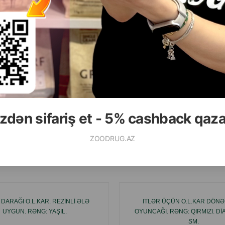
( Rəylər)
( Rəylər)
Çəki
Qiymət
Almaq
Çəki
Qiymət
5.60
7.10
1 ədəd
1 ədəd
zdən sifariş et - 5% cashback qaz
ALMAQ
ZOODRUG.AZ
Ham
DARAĞI O.L.KAR. REZİNLİ ƏLƏ
ITLƏR ÜÇÜN O.L.KAR DÖNƏ
UYGUN. RƏNG: YAŞIL.
OYUNCAĞI. RƏNG: QIRMIZI. DI
SM.