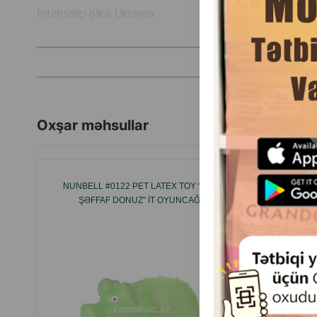
İstehsalçı ölkə: Ukrayna.
Oxşar məhsullar
NUNBELL #0122 PET LATEX TOY “YARI
NUNBELL
ŞƏFFAF DONUZ” IT OYUNCAĞI.