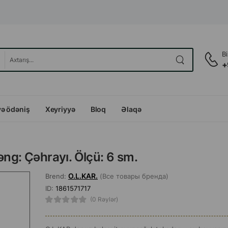
B
+
və ödəniş
Xeyriyyə
Bloq
Əlaqə
əng: Çəhrayı. Ölçü: 6 sm.
O.L.KAR.
Brend:
(Все товары бренда)
ID:
1861571717
(0 Rəylər)