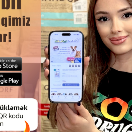
DAHA ÇOX OXU
Ham
 #0116 PET LATEX TOY – “İNEK”
NUNBELL #0090 PET LATEX TOY
FORMALI IT OYUNCAĞI
FORMALI IT OYUNCAĞI (RƏNG
SARI).