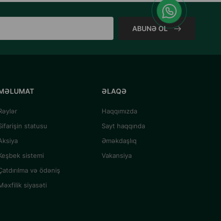
ABUNƏ OL
MƏLUMAT
ƏLAQƏ
Rəylər
Haqqımızda
Sifarişin statusu
Sayt haqqında
Aksiya
Əməkdaşlıq
Keşbek sistemi
Vakansiya
Çatdırılma və ödəniş
Məxfilik siyasəti