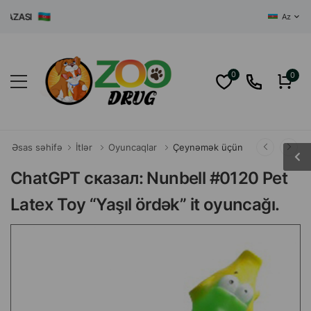
ĞAZASI
Az
0
0
Əsas səhifə
İtlər
Oyuncaqlar
Çeynəmək üçün
ChatGPT сказал: Nunbell #0120 Pet
Latex Toy “Yaşıl ördək” it oyuncağı.