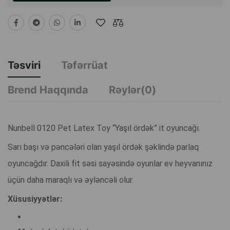
Təsviri
Təfərrüat
Brend Haqqında
Rəylər(0)
Nunbell 0120 Pet Latex Toy “Yaşıl ördək” it oyuncağı.
Sarı başı və pəncələri olan yaşıl ördək şəklində parlaq
oyuncağdır. Daxili fit səsi sayəsində oyunlar ev heyvanınız
üçün daha maraqlı və əyləncəli olur.
Xüsusiyyətlər: