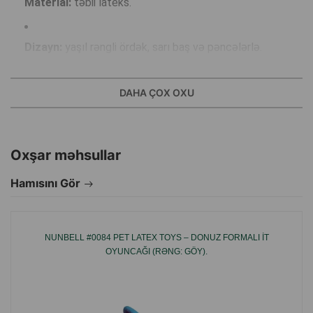
Material:
təbii lateks.
Dizayn:
yaşıl rəngli ördək, sarı baş və pəncələrlə.
Daxili səs:
fit səsi.
DAHA ÇOX OXU
Bütün it cinslərinə (xüsusilə kiçik və orta) uyğundur.
Oxşar məhsullar
Üstünlüklər:
Hamısını Gör
Yumşaq və təhlükəsiz material, diş və diş ətinə zərər
vermir.
NUNBELL #0084 PET LATEX TOYS – DONUZ FORMALI IT
OYUNCAĞI (RƏNG: GÖY).
Yüngül və daşımaq üçün rahat.