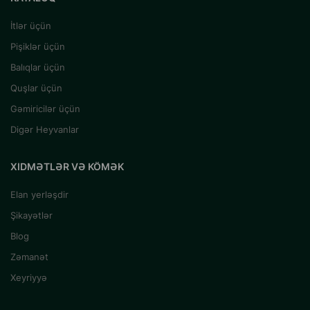
İtlər üçün
Pişiklər üçün
Balıqlar üçün
Quşlar üçün
Gəmiricilər üçün
Digər Heyvanlar
XIDMƏTLƏR VƏ KÖMƏK
Elan yerləşdir
Şikayətlər
Blog
Zəmanət
Xeyriyyə