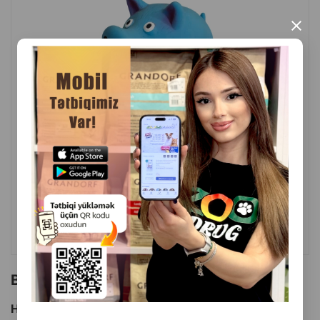
Aktivliyi və ov instinktini stimullaşdırır.
×
Parlaq rəngi sayəsində ev heyvanının diqqətini cəlb edir.
İstehsalçı ölkə:
Çin.
( Rəylər)
Çəki
Qiymət
Almaq
5.90
1 ədəd
ALMAQ
Bu brendin başqa məhsulları
Hamısını Gör