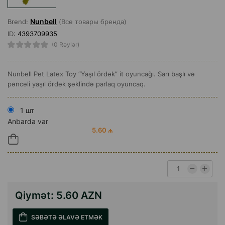
Nunbell
Brend:
(Все товары бренда)
ID:
4393709935
(0 Rəylər)
Nunbell Pet Latex Toy “Yaşıl ördək” it oyuncağı. Sarı başlı və
pəncəli yaşıl ördək şəklində parlaq oyuncaq.
1 шт
Anbarda var
5.60 ₼
Qiymət:
5.60 AZN
SƏBƏTƏ ƏLAVƏ ETMƏK