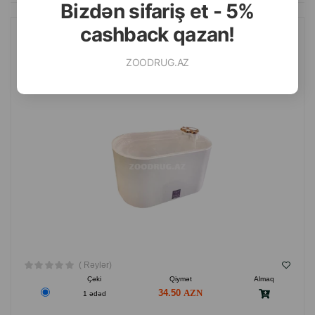
Bizdən sifariş et - 5%
cashback qazan!
PET WATER FOUNTAIN AVTOMATIK SUVARMA FƏVVARƏSI
HEYVANLAR ÜÇÜN. RƏNG: AĞ-BOZ. HƏCM: 2.5 LITR.
ZOODRUG.AZ
( Rəylər)
Çəki
Qiymət
Almaq
34.50
1 ədəd