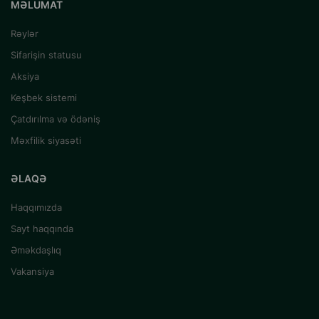
MƏLUMAT
Rəylər
Sifarişin statusu
Aksiya
Keşbek sistemi
Çatdırılma və ödəniş
Məxfilik siyasəti
ƏLAQƏ
Haqqımızda
Sayt haqqında
Əməkdaşlıq
Vakansiya