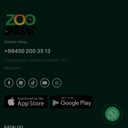
Bizimlə əlaqə
+99450 200 35 13
Azərbaycanın Mərkəzi İnternet Zoo
Mağazası
KATALOQ