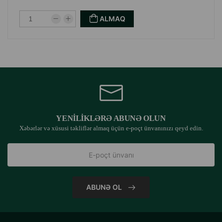
ALMAQ
YENILIKLƏRƏ ABUNƏ OLUN
Xəbərlər və xüsusi təkliflər almaq üçün e-poçt ünvanınızı qeyd edin.
ABUNƏ OL