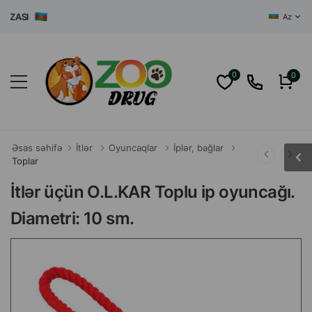
ASI
Az
0
0
Əsas səhifə
İtlər
Oyuncaqlar
İplər, bağlar
Toplar
İtlər üçün O.L.KAR Toplu ip oyuncağı.
Diametri: 10 sm.