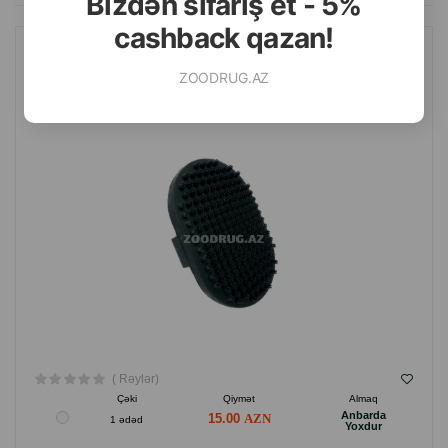
Bizdən sifariş et - 5%
cashback qazan!
MASAJ DARAĞI O.L.KAR. REZİNLİ ƏLƏ UYGUN. RƏNG: QARA.
ZOODRUG.AZ
( Rəylər)
Çəki
Qiymət
Almaq
Anbarda
15.00
1 ədəd
Yoxdur