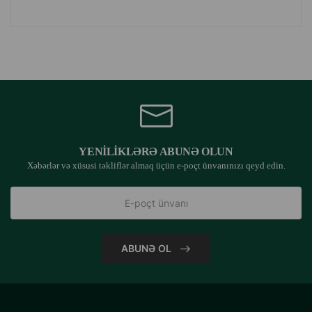
YENILIKLƏRƏ ABUNƏ OLUN
Xəbərlər və xüsusi təkliflər almaq üçün e-poçt ünvanınızı qeyd edin.
ABUNƏ OL