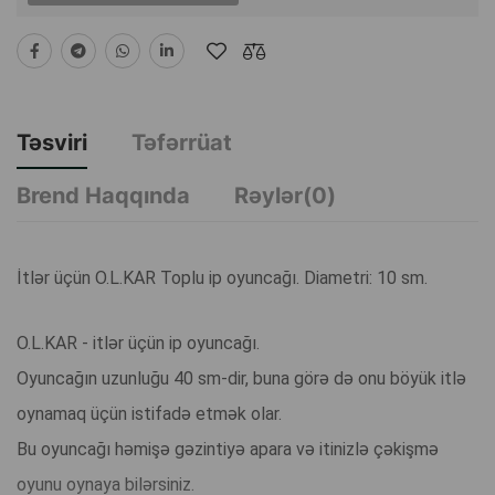
Təsviri
Təfərrüat
Brend Haqqında
Rəylər(0)
İtlər üçün O.L.KAR Toplu ip oyuncağı. Diametri: 10 sm.
O.L.KAR - itlər üçün ip oyuncağı.
Oyuncağın uzunluğu 40 sm-dir, buna görə də onu böyük itlə
oynamaq üçün istifadə etmək olar.
Bu oyuncağı həmişə gəzintiyə apara və itinizlə çəkişmə
oyunu oynaya bilərsiniz.