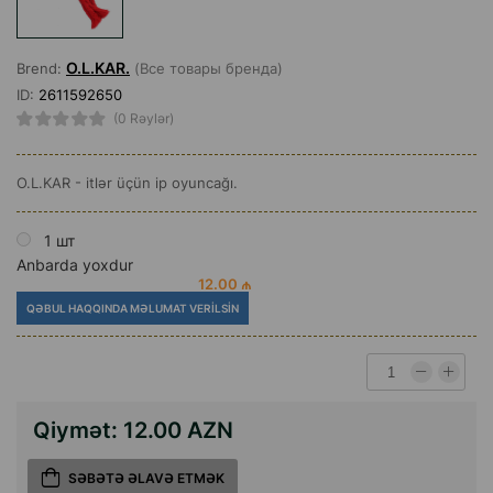
O.L.KAR.
Brend:
(Все товары бренда)
ID:
2611592650
(0 Rəylər)
O.L.KAR - itlər üçün ip oyuncağı.
1 шт
Anbarda yoxdur
12.00 ₼
QƏBUL HAQQINDA MƏLUMAT VERILSIN
Qiymət:
12.00 AZN
SƏBƏTƏ ƏLAVƏ ETMƏK