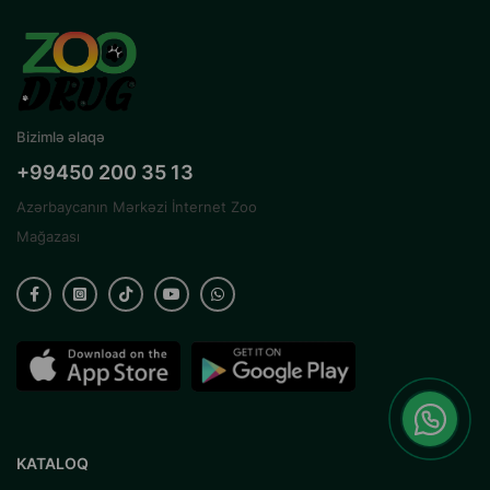
Bizimlə əlaqə
+99450 200 35 13
Azərbaycanın Mərkəzi İnternet Zoo
Mağazası
KATALOQ