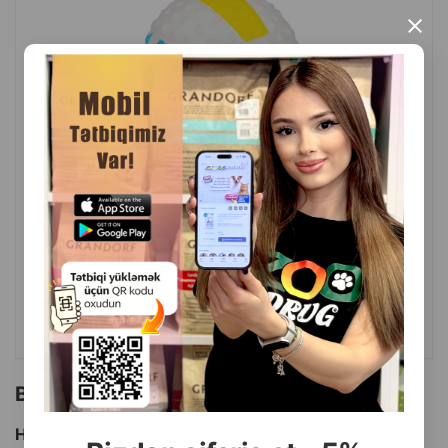
İstehsalçı ölkə: Ukrayna.
×
( Rəylər)
Çəki
Qiymət
Almaq
5.70
1 ədəd
ALMAQ
Bu brendin başqa məhsulları
Hamısını Gör