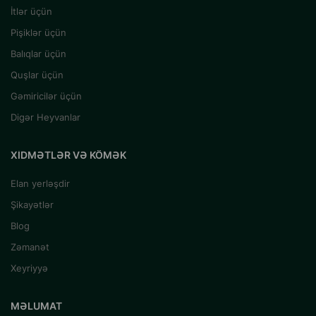
İtlər üçün
Pişiklər üçün
Balıqlar üçün
Quşlar üçün
Gəmiricilər üçün
Digər Heyvanlar
XIDMƏTLƏR VƏ KÖMƏK
Elan yerləşdir
Şikayətlər
Blog
Zəmanət
Xeyriyyə
MƏLUMAT