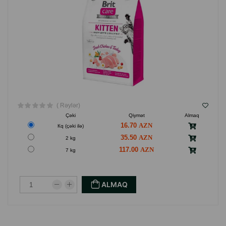
( Rəylər)
Çəki
Qiymət
Almaq
16.70
Кq (çəki ilə)
35.50
2 kg
117.00
7 kg
ALMAQ