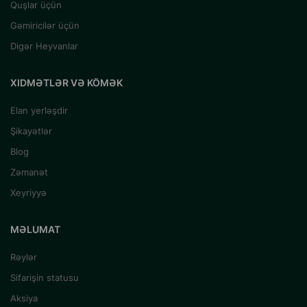
Quşlar üçün
Gəmiricilər üçün
Digər Heyvanlar
XIDMƏTLƏR VƏ KÖMƏK
Elan yerləşdir
Şikayətlər
Blog
Zəmanət
Xeyriyyə
MƏLUMAT
Rəylər
Sifarişin statusu
Aksiya