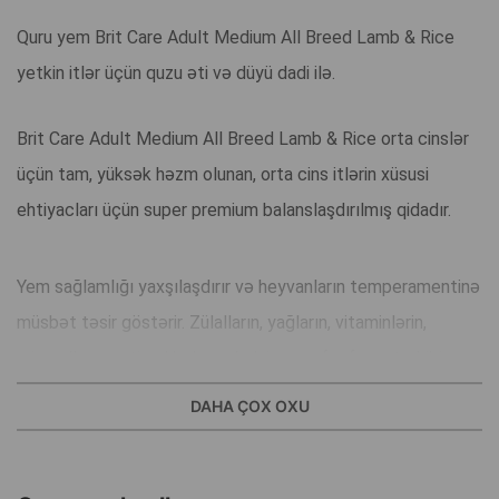
Quru yem Brit Care Adult Medium All Breed Lamb & Rice
yetkin itlər üçün quzu əti və düyü dadi ilə.
Brit Care Adult Medium All Breed Lamb & Rice orta cinslər
üçün tam, yüksək həzm olunan, orta cins itlərin xüsusi
ehtiyacları üçün super premium balanslaşdırılmış qidadır.
Yem sağlamlığı yaxşılaşdırır və heyvanların temperamentinə
müsbət təsir göstərir. Zülalların, yağların, vitaminlərin,
mineralların optimal balansı, kalsium və fosforun tərkibi və
düzgün nisbəti balanın əla sağlamlığını və düzgün
DAHA ÇOX OXU
böyüməsini təmin edir.