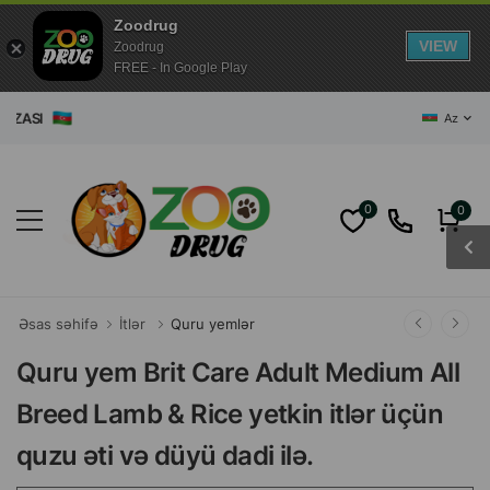
Zoodrug
VIEW
Zoodrug
FREE - In Google Play
AZASI
Az
0
0
Əsas səhifə
İtlər
Quru yemlər
Quru yem Brit Care Adult Medium All
Breed Lamb & Rice yetkin itlər üçün
quzu əti və düyü dadi ilə.