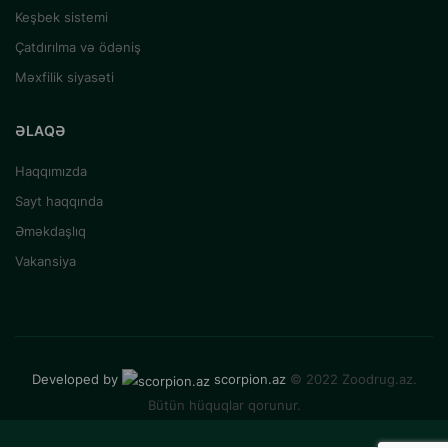
Keşbek sistemi
Çatdırılma və ödəniş
Məxfilik siyasəti
ƏLAQƏ
Haqqımızda
Sayt haqqında
Əməkdaşlıq
Vakansiya
Developed by
scorpion.az
© 2022 Zoodrug.az.
Bütün hüquqlar qorunur.