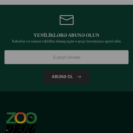
YENILIKLƏRƏ ABUNƏ OLUN
Xəbərlər və xüsusi təkliflər almaq üçün e-poçt ünvanınızı qeyd edin.
ABUNƏ OL