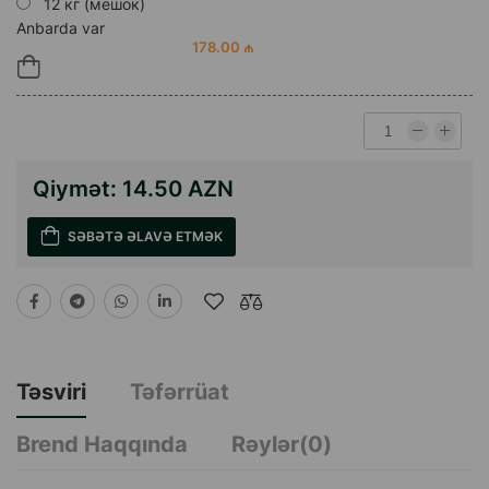
12 кг (мешок)
Anbarda var
178.00 ₼
Qiymət:
14.50 AZN
SƏBƏTƏ ƏLAVƏ ETMƏK
Təsviri
Təfərrüat
Brend Haqqında
Rəylər(0)