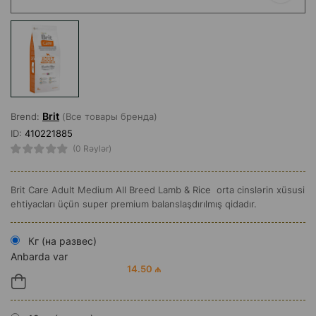
Brit
Brend:
(Все товары бренда)
ID:
410221885
(0 Rəylər)
Brit Care Adult Medium All Breed Lamb & Rice orta cinslərin xüsusi
ehtiyacları üçün super premium balanslaşdırılmış qidadır.
Кг (на развес)
Anbarda var
14.50 ₼