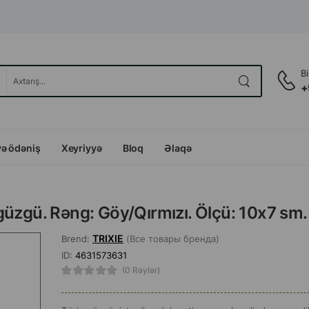
B
+
və ödəniş
Xeyriyyə
Bloq
Əlaqə
güzgü. Rəng: Göy/Qırmızı. Ölçü: 10x7 sm.
TRIXIE
Brend:
(Все товары бренда)
ID:
4631573631
(0 Rəylər)