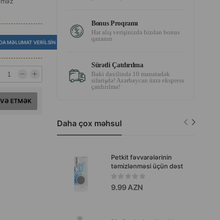
ilməz
Bonus Proqramı
Hər alış verişinizdə bizdən bonus
qazanın
DA MƏLUMAT VERILSIN
Sürətli Çatdırılma
Baki daxilində 10 manatadək
sifarişdə! Azərbaycan üzrə ekspress
çatdırılma!
AVƏ ETMƏK
Daha çox məhsul
Petkit fəvvarələrinin
təmizlənməsi üçün dəst
9.99 AZN