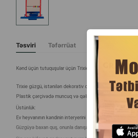
Təsviri
Təfərrüat
Brend Haqqında
Kənd üçün tutuquşular üçün Trixie güzgü. Rəng: Göy/Qırm
Trixie güzgü, istənilən dekorativ quşun kəndində əvəzedi
Plastik çərçivədə muncuq və qəlibli güzgü, ev heyvanına 
Üstünlük:
Ev heyvanının kəndinin interyerini təchiz etməyə kömək e
Güzgüyə baxan quş, onunla danışan bir yoldaşı olduğunu d