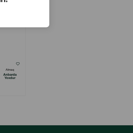
( Rəylər)
Almaq
Çəki
Qiymət
Almaq
Anbarda
Anbarda
14.00
1 ədəd
Yoxdur
Yoxdur