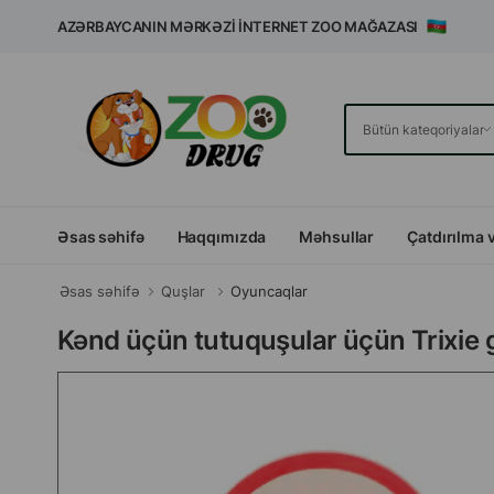
AZƏRBAYCANIN MƏRKƏZI İNTERNET ZOO MAĞAZASI
Əsas səhifə
Haqqımızda
Məhsullar
Çatdırılma 
Əsas səhifə
Quşlar
Oyuncaqlar
Kənd üçün tutuquşular üçün Trixie 