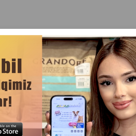
Rəylər(0)
ızı. Ölçü: 10x7 sm.
lməz aksesuardır.
çox əyləncə verir və onun əyləncəsini müxtəlifləşdirməyə imkan v
dir, ona özünü seyr etmək və muncuqlarla oynamaq imkanı verir.
üşünür və danışarkən danışıq bacarıqlarını möhkəmləndirir.