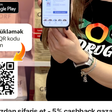
eyvanınızın darıxmasını aradan qaldırmağa kömək edir.
n bir qabı var.
də möhtəşəm görünür.
DAHA ÇOX OXU
Ham
Ham
IKLƏR ÜÇÜN DÖŞƏKLI TRIXIE
DIRNAQ ÜÇÜN KOMPLEKS T
QLI EV. RƏNG: QƏHVƏYI. ÖLÇÜ:
PIŞIKLƏR ÜÇÜN. RƏNG: 
40 × 35 × 35 SM.
HÜNDÜRLÜK: 44 SM.
zdən sifariş et - 5% cashback qaz