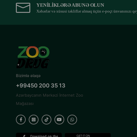
YENILIKLƏRƏ ABUNƏ OLUN
Xəbərlər və xüsusi təkliflər almaq üçün e-poçt ünvanınızı qe
Bizimlə əlaqə
+99450 200 35 13
Azərbaycanın Mərkəzi İnternet Zoo
Mağazası