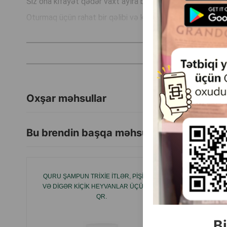
Siz ona kifayət qədər vaxt ayıra bilmədiyiniz zaman, ev h
Oturmaq üçün rahat bir qəlibi və kiçik bir təam qoymaq üçü
Zəncir ilə təchiz edilmişdir, buna görə də oyuncaq kənd
Kənddə bərkitmək üçün etibarlı bərkidiciyə malikdir.
İstehsalçı ölkə: Çin.
Oxşar məhsullar
Bu brendin başqa məhsulları
QURU ŞAMPUN TRIXIE ITLƏR, PIŞIKLƏR
PIŞ
VƏ DIGƏR KIÇIK HEYVANLAR ÜÇÜN 100
TƏMTƏRA
QR.
Bi