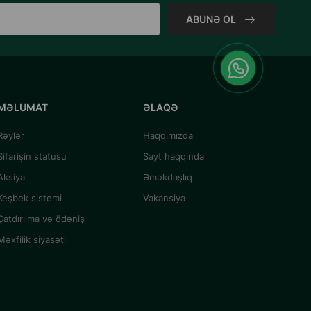
ABUNƏ OL
MƏLUMAT
ƏLAQƏ
Rəylər
Haqqımızda
Sifarişin statusu
Sayt haqqında
Aksiya
Əməkdaşlıq
Keşbek sistemi
Vakansiya
Çatdırılma və ödəniş
Məxfilik siyasəti