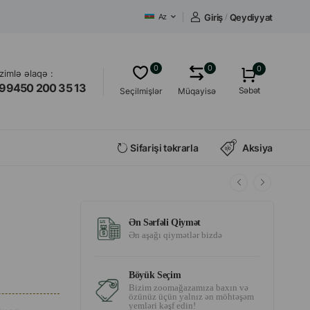
Giriş
/
Qeydiyyat
Az
0
0
0
izimlə əlaqə :
99450 200 35 13
Səbət
Seçilmişlər
Müqayisə
Sifarişi təkrarla
Aksiya
Ən Sərfəli Qiymət
Ən aşağı qiymətlər bizdə
Böyük Seçim
Bizim zoomağazamıza baxın və
özünüz üçün yalnız ən möhtəşəm
yemləri kəşf edin!