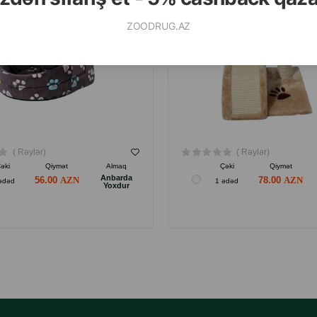
ZOODRUG.AZ
( Rəylər)
( Rəylər)
əki
Qiymət
Almaq
Çəki
Qiymət
Anbarda
56.00
78.00
ədəd
1 ədəd
Yoxdur