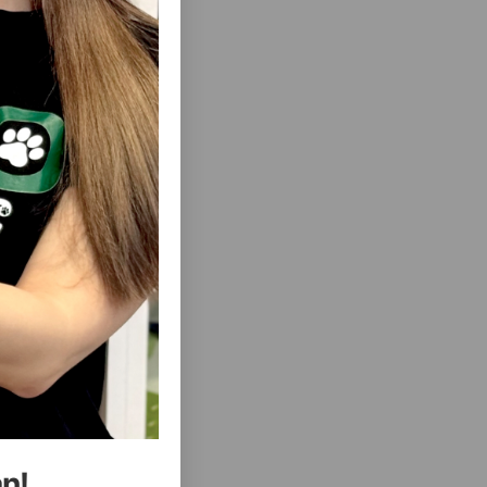
ısını Gör
ısını Gör
RIXIE
KASA TRIXIE KERAMIK. RƏNG: AĞ-BOZ.
BEJ.
HƏCMI: 600 ML.
an!