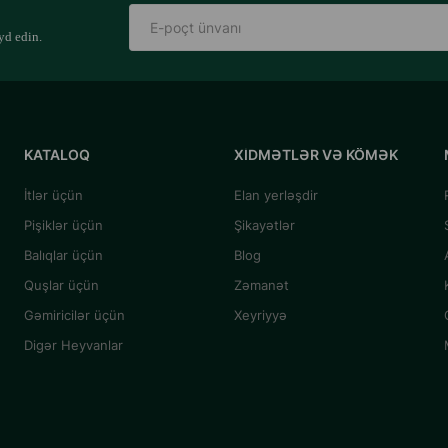
yd edin.
KATALOQ
XIDMƏTLƏR VƏ KÖMƏK
İtlər üçün
Elan yerləşdir
Pişiklər üçün
Şikayətlər
Balıqlar üçün
Blog
Quşlar üçün
Zəmanət
Gəmiricilər üçün
Xeyriyyə
Digər Heyvanlar