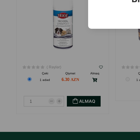
( Rəylər)
Çəki
Qiymət
Almaq
Ç
6.30
1 ədəd
1 
ALMAQ