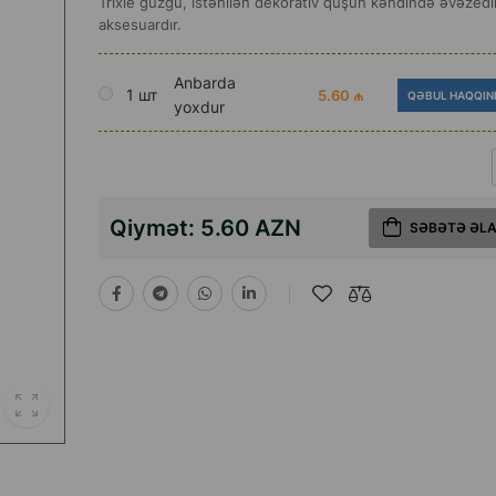
Trixie güzgü, istənilən dekorativ quşun kəndində əvəzed
aksesuardır.
Anbarda
1 шт
5.60 ₼
QƏBUL HAQQIN
yoxdur
Qiymət:
5.60 AZN
SƏBƏTƏ ƏL