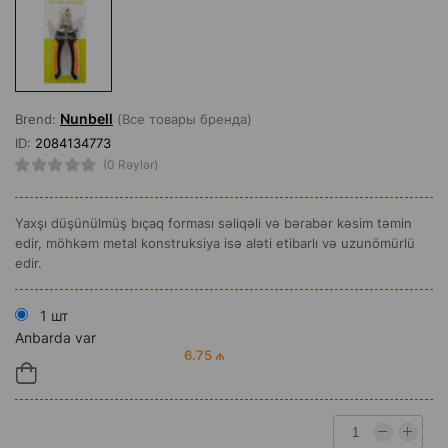
Nunbell
Brend:
(Все товары бренда)
ID:
2084134773
(0 Rəylər)
Yaxşı düşünülmüş bıçaq forması səliqəli və bərabər kəsim təmin
edir, möhkəm metal konstruksiya isə aləti etibarlı və uzunömürlü
edir.
1 шт
Anbarda var
6.75 ₼