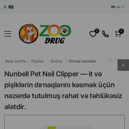
AZƏRBAYCANI
Az
0
0
Əsas səhifə
Pişiklər
Qulluq
Dırnaq kəsicilər
Nunbell Pet Nail Clipper — it və
pişiklərin dırnaqlarını kəsmək üçün
nəzərdə tutulmuş rahat və təhlükəsiz
alətdir.