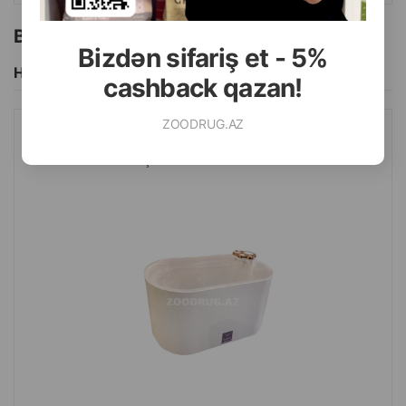
Bu brendin başqa məhsulları
Bizdən sifariş et - 5%
Hamısını Gör
cashback qazan!
ZOODRUG.AZ
PET WATER FOUNTAIN AVTOMATIK SUVARMA FƏVVARƏSI
HEYVANLAR ÜÇÜN. RƏNG: AĞ-BOZ. HƏCM: 2.5 LITR.