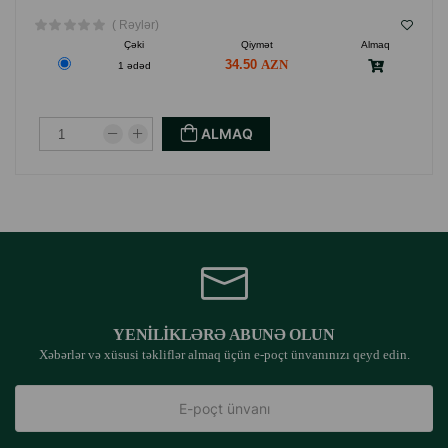
( Rəylər)
Çəki
Qiymət
Almaq
34.50
1 ədəd
ALMAQ
YENILIKLƏRƏ ABUNƏ OLUN
Xəbərlər və xüsusi təkliflər almaq üçün e-poçt ünvanınızı qeyd edin.