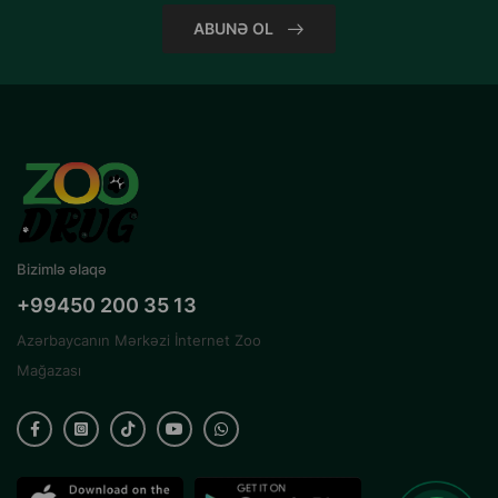
ABUNƏ OL
Bizimlə əlaqə
+99450 200 35 13
Azərbaycanın Mərkəzi İnternet Zoo
Mağazası