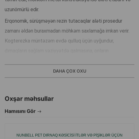
uzunömürlü edir.
Erqonomik, sürüşməyən rezin tutacaqlar aləti prosedur
zamanı əldən buraxmadan möhkəm saxlamağa imkan verir.
Kogterezka müntəzəm evdə qulluq üçün uyğundur,
dırnaqların sağlam vəziyyətdə qalmasına, onların
çatlamasının və həddindən artıq uzanmasının qarşısının
alınmasına kömək edir.
DAHA ÇOX OXU
Üstünlüklər:
• Təmiz və dəqiq kəsim üçün iti paslanmayan polad bıçaqlar
Oxşar məhsullar
• Təhlükəsiz kəsici hissə forması
Hamısını Gör
• Rahat, rezinləşdirilmiş sürüşməyən tutacaqlar
• Müxtəlif ölçülü it və pişiklər üçün uyğundur
• Evdə gündəlik baxım üçün ideal alət
NUNBELL PET DIRNAQ KƏSICISI ITLƏR VƏ PIŞIKLƏR ÜÇÜN