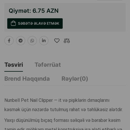
Qiymət:
6.75 AZN
SƏBƏTƏ ƏLAVƏ ETMƏK
Təsviri
Təfərrüat
Brend Haqqında
Rəylər(0)
Nunbell Pet Nail Clipper — it və pişiklərin dırnaqlarını
kəsmək üçün nəzərdə tutulmuş rahat və təhlükəsiz alətdir.
Yaxşı düşünülmüş bıçaq forması səliqəli və bərabər kəsim
təmin edir, möhkəm metal konstruksiya isə aləti etibarlı və