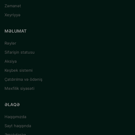
Zəmanət
Xeyriyyə
MƏLUMAT
Rəylər
Sifarişin statusu
Aksiya
Keşbek sistemi
Çatdırılma və ödəniş
Məxfilik siyasəti
ƏLAQƏ
Haqqımızda
Sayt haqqında
Əməkdaşlıq