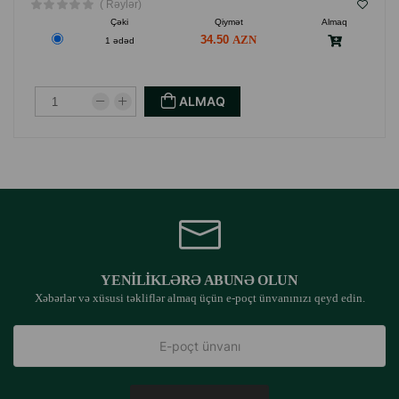
( Rəylər)
Çəki
Qiymət
Almaq
34.50
1 ədəd
ALMAQ
YENILIKLƏRƏ ABUNƏ OLUN
Xəbərlər və xüsusi təkliflər almaq üçün e-poçt ünvanınızı qeyd edin.