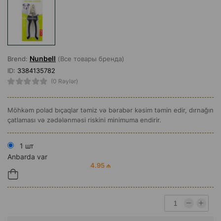
Nunbell
Brend:
(Все товары бренда)
ID:
3384135782
(0 Rəylər)
Möhkəm polad bıçaqlar təmiz və bərabər kəsim təmin edir, dırnağın
çatlaması və zədələnməsi riskini minimuma endirir.
1 шт
Anbarda var
4.95 ₼