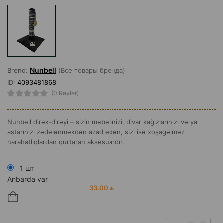
Nunbell
Brend:
(Все товары бренда)
ID:
4093481868
(0 Rəylər)
Nunbell dirək-dirəyi – sizin mebelinizi, divar kağızlarınızı və ya
astarınızı zədələnməkdən azad edən, sizi isə xoşagəlməz
narahatlıqlardan qurtaran aksesuardır.
1 шт
Anbarda var
33.00 ₼