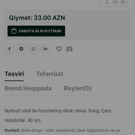
Qiymət:
33.00 AZN
SƏBƏTƏ ƏLAVƏ ETMƏK
Təsviri
Təfərrüat
Brend Haqqında
Rəylər(0)
Nunbell sisal ilə hazırlanmış dirək-dirəyi. Rəng: Qara.
Hündürlük: 40 sm.
Nunbell
dirək-dirəyi – sizin mebelinizi, divar kağızlarınızı və ya