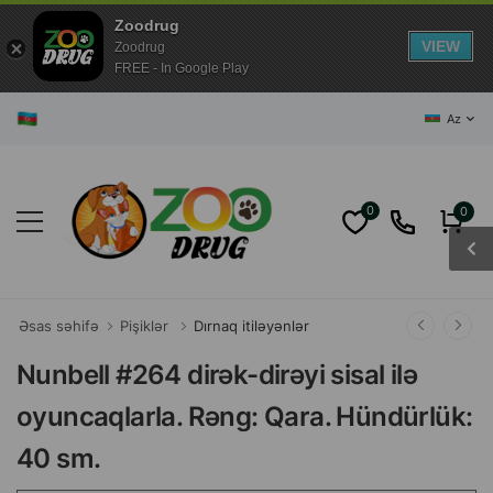
Zoodrug
VIEW
Zoodrug
FREE - In Google Play
AZƏRBAYCANIN
Az
0
0
Əsas səhifə
Pişiklər
Dırnaq itiləyənlər
Nunbell #264 dirək-dirəyi sisal ilə
oyuncaqlarla. Rəng: Qara. Hündürlük:
40 sm.