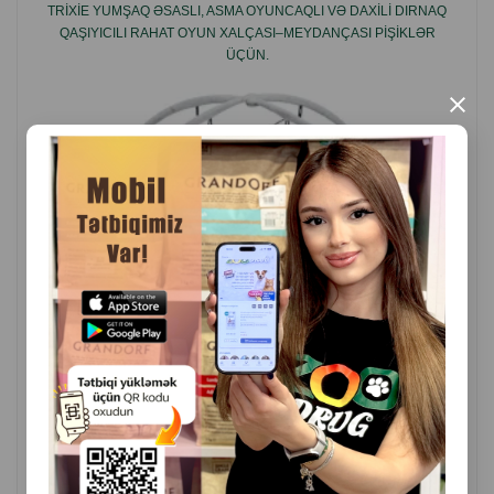
TRIXIE YUMŞAQ ƏSASLI, ASMA OYUNCAQLI VƏ DAXILI DIRNAQ
QAŞIYICILI RAHAT OYUN XALÇASI–MEYDANÇASI PIŞIKLƏR
ÜÇÜN.
×
( Rəylər)
Çəki
Qiymət
Almaq
49.00
1 ədəd
ALMAQ