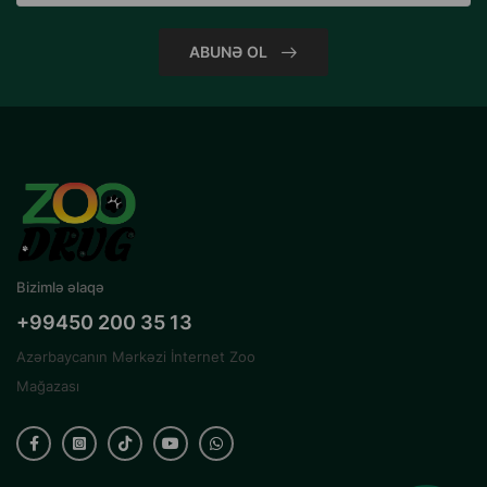
ABUNƏ OL
Bizimlə əlaqə
+99450 200 35 13
Azərbaycanın Mərkəzi İnternet Zoo
Mağazası