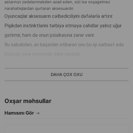
astarınızı zədələnməkdən azad edən, sizi isə xoşagəlməz
narahatlıqlardan qurtaran aksesuardır.
Oyuncaqlar aksesuarın cəlbediciliyini dəfələrlə artırır.
Pişikdən instinktlərini tərbiyə etməyə cəhdlər yalnız uğur
gətirmir, həm də onun psixikasına zərər verir.
Bu səbəbdən, ən başından etibarən onu bu işi sərbəst edə
biləcəyi yerə öyrətmək daha yaxşıdır.
İstehsalçı ölkə: Çin.
DAHA ÇOX OXU
Oxşar məhsullar
Hamısını Gör