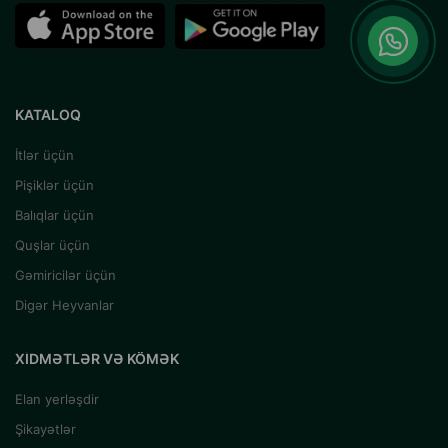
KATALOQ
İtlər üçün
Pişiklər üçün
Balıqlar üçün
Quşlar üçün
Gəmiricilər üçün
Digər Heyvanlar
XIDMƏTLƏR VƏ KÖMƏK
Elan yerləşdir
Şikayətlər