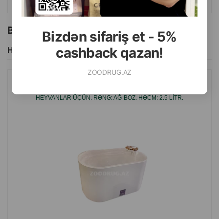
Bu brendin başqa məhsulları
Bizdən sifariş et - 5%
cashback qazan!
Hamısını Gör
ZOODRUG.AZ
PET WATER FOUNTAIN AVTOMATIK SUVARMA FƏVVARƏSI
HEYVANLAR ÜÇÜN. RƏNG: AĞ-BOZ. HƏCM: 2.5 LITR.