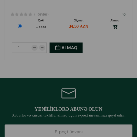
( Rəylər)
Çəki
Qiymət
Almaq
34.50
1 ədəd
ALMAQ
YENILIKLƏRƏ ABUNƏ OLUN
Xəbərlər və xüsusi təkliflər almaq üçün e-poçt ünvanınızı qeyd edin.