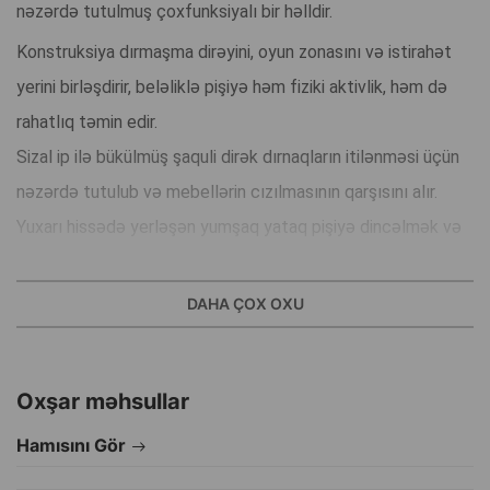
nəzərdə tutulmuş çoxfunksiyalı bir həlldir.
Konstruksiya dırmaşma dirəyini, oyun zonasını və istirahət
yerini birləşdirir, beləliklə pişiyə həm fiziki aktivlik, həm də
rahatlıq təmin edir.
Sizal ip ilə bükülmüş şaquli dirək dırnaqların itilənməsi üçün
nəzərdə tutulub və mebellərin cızılmasının qarşısını alır.
Yuxarı hissədə yerləşən yumşaq yataq pişiyə dincəlmək və
ətrafı müşahidə etmək imkanı verir.
Aşağı səviyyədə əyrilmiş oyun səthi dartınmaq və hərəkət
DAHA ÇOX OXU
etmək üçün uyğundur, asma oyuncaq isə ov instinktini
stimullaşdırır və marağı saxlayır.
Oxşar məhsullar
Konstruksiya yumşaq, toxunuşda xoş olan və davamlı plyuş
parça ilə örtülüb.
Hamısını Gör
Model sabit, təhlükəsiz və kompakt quruluşa malikdir,