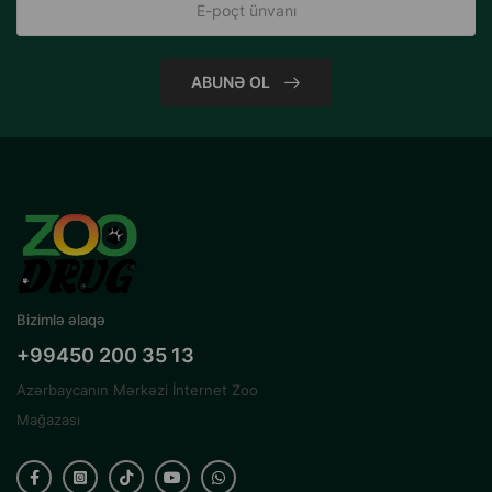
ABUNƏ OL
Bizimlə əlaqə
+99450 200 35 13
Azərbaycanın Mərkəzi İnternet Zoo
Mağazası