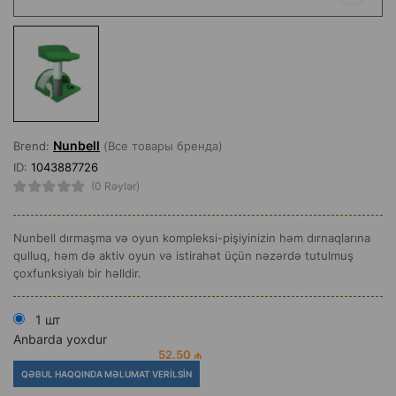
Nunbell
Brend:
(Все товары бренда)
ID:
1043887726
(0 Rəylər)
Nunbell dırmaşma və oyun kompleksi-pişiyinizin həm dırnaqlarına
qulluq, həm də aktiv oyun və istirahət üçün nəzərdə tutulmuş
çoxfunksiyalı bir həlldir.
1 шт
Anbarda yoxdur
52.50 ₼
QƏBUL HAQQINDA MƏLUMAT VERILSIN