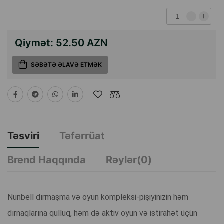
Qiymət:
52.50 AZN
SƏBƏTƏ ƏLAVƏ ETMƏK
Təsviri
Təfərrüat
Brend Haqqında
Rəylər(0)
Nunbell dırmaşma və oyun kompleksi-pişiyinizin həm
dırnaqlarına qulluq, həm də aktiv oyun və istirahət üçün