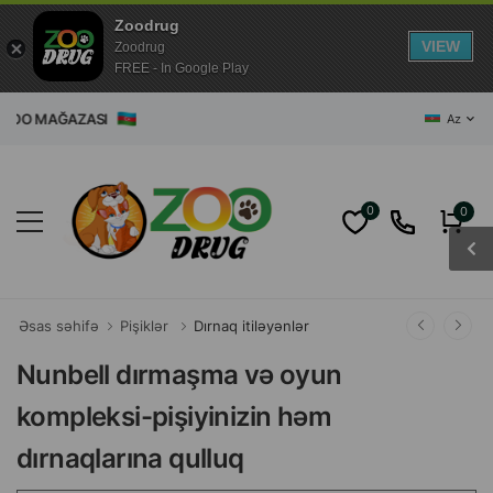
Zoodrug
VIEW
Zoodrug
FREE - In Google Play
T ZOO MAĞAZASI
Az
0
0
Əsas səhifə
Pişiklər
Dırnaq itiləyənlər
Nunbell dırmaşma və oyun
kompleksi-pişiyinizin həm
dırnaqlarına qulluq