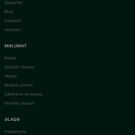
Şikayətlər
Blog
Zəmanət
Xeyriyyə
MƏLUMAT
Rəylər
Sifarişin statusu
Aksiya
Keşbek sistemi
Çatdırılma və ödəniş
Məxfilik siyasəti
ƏLAQƏ
Haqqımızda