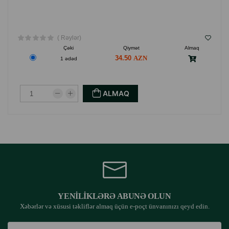
( Rəylər)
Çəki
Qiymət
Almaq
34.50
1 ədəd
ALMAQ
YENILIKLƏRƏ ABUNƏ OLUN
Xəbərlər və xüsusi təkliflər almaq üçün e-poçt ünvanınızı qeyd edin.