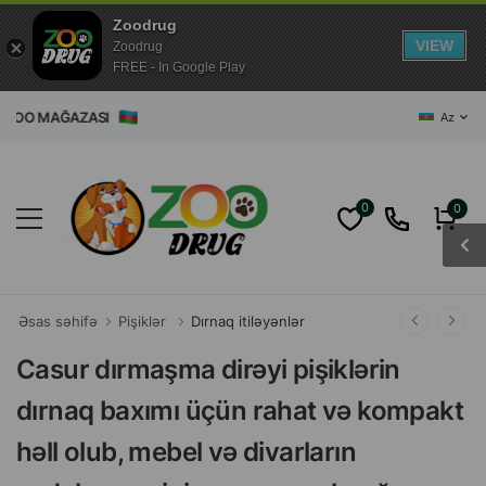
Zoodrug
VIEW
Zoodrug
FREE - In Google Play
T ZOO MAĞAZASI
Az
0
0
Əsas səhifə
Pişiklər
Dırnaq itiləyənlər
Casur dırmaşma dirəyi pişiklərin
dırnaq baxımı üçün rahat və kompakt
həll olub, mebel və divarların