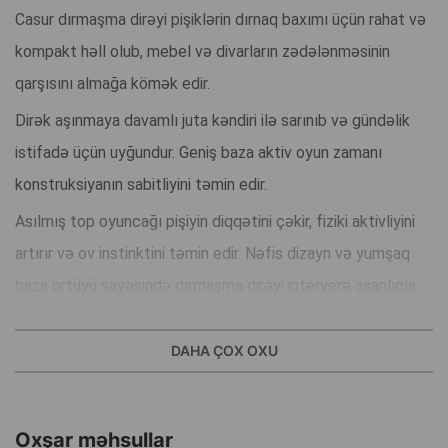
Casur dırmaşma dirəyi pişiklərin dırnaq baxımı üçün rahat və
kompakt həll olub, mebel və divarların zədələnməsinin
qarşısını almağa kömək edir.
Dirək aşınmaya davamlı juta kəndiri ilə sarınıb və gündəlik
istifadə üçün uyğundur. Geniş baza aktiv oyun zamanı
konstruksiyanın sabitliyini təmin edir.
Asılmış top oyuncağı pişiyin diqqətini çəkir, fiziki aktivliyini
artırır və ov instinktini təmin edir. Nəfis dizayn və yumşaq
baza örtüyü sayəsində dırmaşma dirəyi interyerə asanlıqla
uyğunlaşır.
DAHA ÇOX OXU
Üstünlüklər:
Möhkəm juta kəndiri
Geniş və sabit baza
Oxşar məhsullar