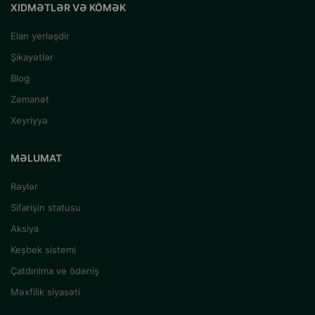
XIDMƏTLƏR VƏ KÖMƏK
Elan yerləşdir
Şikayətlər
Blog
Zəmanət
Xeyriyyə
MƏLUMAT
Rəylər
Sifarişin statusu
Aksiya
Keşbek sistemi
Çatdırılma və ödəniş
Məxfilik siyasəti