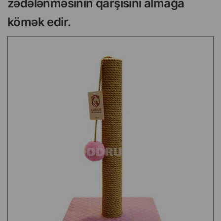
zədələnməsinin qarşısını almağa
kömək edir.