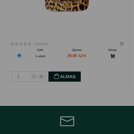
( Rəylər)
Çəki
Qiymət
Almaq
39.00
1 ədəd
ALMAQ