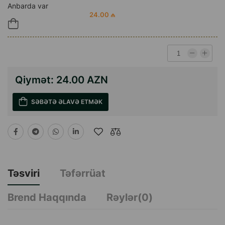
Anbarda var
24.00 ₼
Qiymət:
24.00 AZN
SƏBƏTƏ ƏLAVƏ ETMƏK
Təsviri
Təfərrüat
Brend Haqqında
Rəylər(0)