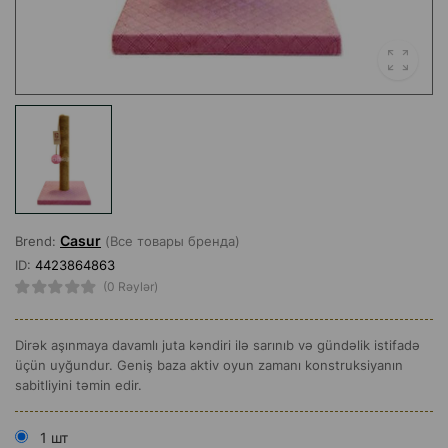
Casur
Brend:
(Все товары бренда)
ID:
4423864863
(0 Rəylər)
Dirək aşınmaya davamlı juta kəndiri ilə sarınıb və gündəlik istifadə
üçün uyğundur. Geniş baza aktiv oyun zamanı konstruksiyanın
sabitliyini təmin edir.
1 шт