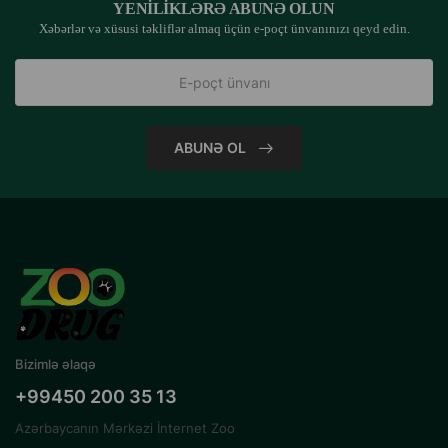
YENILIKLƏRƏ ABUNƏ OLUN
Xəbərlər və xüsusi təkliflər almaq üçün e-poçt ünvanınızı qeyd edin.
ABUNƏ OL
Bizimlə əlaqə
+99450 200 35 13
Azərbaycanın Mərkəzi İnternet Zoo